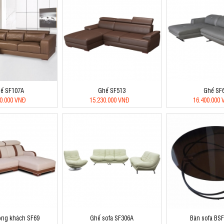
ế SF107A
Ghế SF513
Ghế SF
80.000 VNĐ
15.230.000 VNĐ
16.400.000
òng khách SF69
Ghế sofa SF306A
Bàn sofa BS