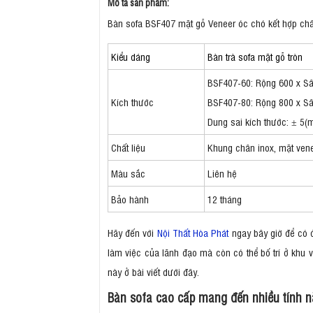
Mô tả sản phẩm:
Bàn sofa BSF407 mặt gỗ Veneer óc chó kết hợp châ
Kiểu dáng
Bàn trà sofa mặt gỗ tròn
BSF407-60: Rộng 600 x S
Kích thước
BSF407-80: Rộng 800 x S
Dung sai kích thước: ± 5(
Chất liệu
Khung chân inox, mặt ven
Màu sắc
Liên hệ
Bảo hành
12 tháng
Hãy đến với
Nội Thất Hòa Phát
ngay bây giờ để có
làm việc của lãnh đạo mà còn có thể bố trí ở khu 
này ở bài viết dưới đây.
Bàn sofa cao cấp mang đến nhiều tính n