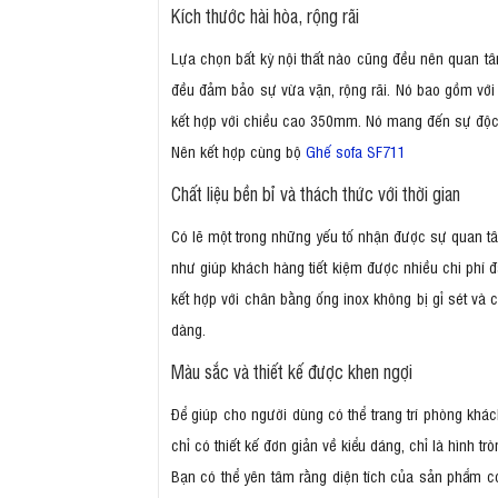
Kích thước hài hòa, rộng rãi
Lựa chọn bất kỳ nội thất nào cũng đều nên quan tâ
đều đảm bảo sự vừa vặn, rộng rãi. Nó bao gồm với
kết hợp với chiều cao 350mm. Nó mang đến sự độc 
Nên kết hợp cùng bộ
Ghế sofa SF711
Chất liệu bền bỉ và thách thức với thời gian
Có lẽ một trong những yếu tố nhận được sự quan t
như giúp khách hàng tiết kiệm được nhiều chi phí
kết hợp với chân bằng ống inox không bị gỉ sét và
dàng.
Màu sắc và thiết kế được khen ngợi
Để giúp cho người dùng có thể trang trí phòng khá
chỉ có thiết kế đơn giản về kiểu dáng, chỉ là hình 
Bạn có thể yên tâm rằng diện tích của sản phẩm có