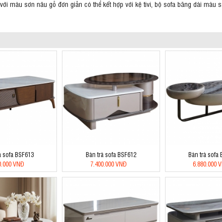
i màu sơn nâu gỗ đơn giản có thể kết hợp với kệ tivi, bộ sofa băng dài màu 
à sofa BSF613
Bàn trà sofa BSF612
Bàn trà sofa
0.000 VNĐ
7.400.000 VNĐ
6.880.000 