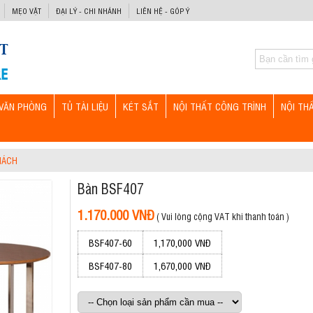
MẸO VẶT
ĐẠI LÝ - CHI NHÁNH
LIÊN HỆ - GÓP Ý
VĂN PHÒNG
TỦ TÀI LIỆU
KÉT SẮT
NỘI THẤT CÔNG TRÌNH
NỘI TH
HÁCH
Bàn BSF407
1.170.000 VNĐ
( Vui lòng cộng VAT khi thanh toán )
BSF407-60
1,170,000 VNĐ
BSF407-80
1,670,000 VNĐ