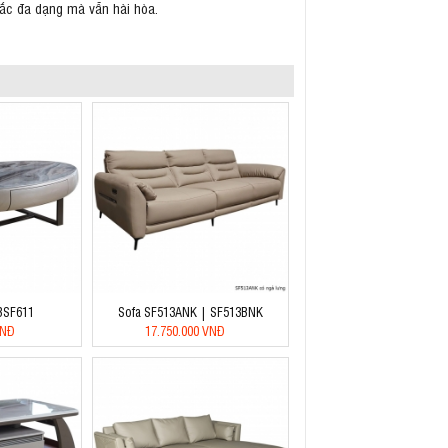
sắc đa dạng mà vẫn hài hòa.
 BSF611
Sofa SF513ANK | SF513BNK
VNĐ
17.750.000 VNĐ