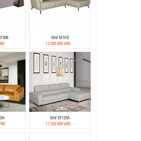
SF506
Ghế SF516
VNĐ
13.580.000 VNĐ
32A
Ghế SF125A
 VNĐ
17.200.000 VNĐ