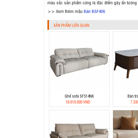
màu sắc sản phẩm cũng là đặc điểm gây ấn tượng vớ
>> Xem thêm mẫu
Bàn BSF406
SẢN PHẨM LIÊN QUAN
Ghế sofa SF514NK
Bàn tr
18.610.000 VNĐ
7.33