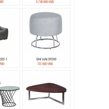
VNĐ
5.740.000 VNĐ
F322-1
Ghế sofa SFD03
 VNĐ
737.000 VNĐ