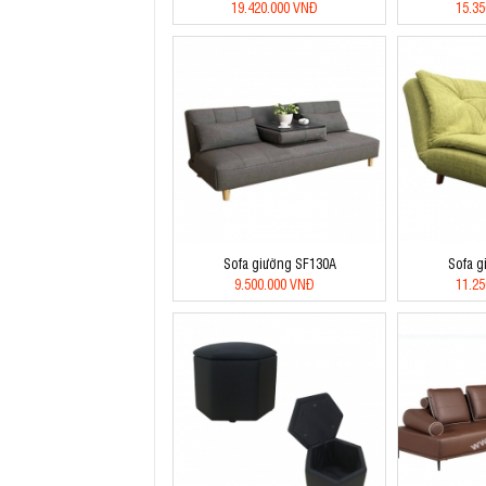
19.420.000 VNĐ
15.3
Sofa giường SF130A
Sofa g
9.500.000 VNĐ
11.2