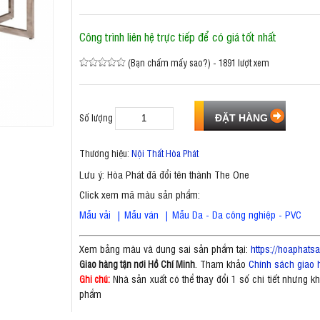
Công trình liên hệ trực tiếp để có giá tốt nhất
(Bạn chấm mấy sao?) - 1891 lượt xem
Số lượng
Thương hiệu:
Nội Thất Hòa Phát
Lưu ý: Hòa Phát đã đổi tên thành The One
Click xem mã màu sản phẩm:
Mẫu vải
|
Mẫu ván
|
Mẫu Da - Da công nghiệp - PVC
Xem bảng màu và dung sai sản phẩm tại:
https://hoaphat
. Tham khảo
Chính sách giao 
Giao hàng tận nơi Hồ Chí Minh
Nhà sản xuất có thể thay đổi 1 số chi tiết nhưng 
Ghi chú:
phẩm