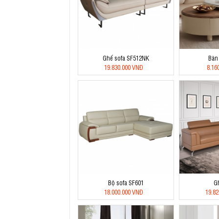
Ghế sofa SF512NK
Bàn
19.830.000 VNĐ
8.16
Bộ sofa SF601
G
18.000.000 VNĐ
19.8