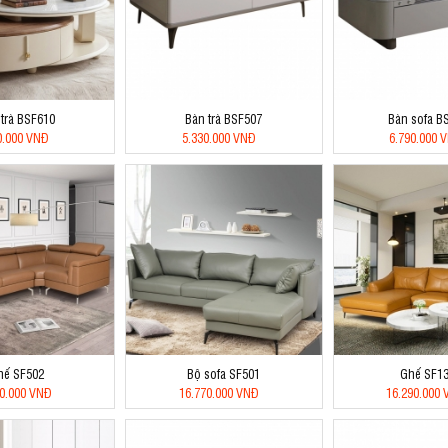
 trà BSF610
Bàn trà BSF507
Bàn sofa B
0.000 VNĐ
5.330.000 VNĐ
6.790.000 
hế SF502
Bộ sofa SF501
Ghế SF1
20.000 VNĐ
16.770.000 VNĐ
16.290.000