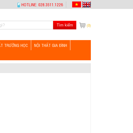
HOTLINE: 028.3511.1226
Tìm kiếm
(0)
ẤT TRƯỜNG HỌC
NỘI THẤT GIA ĐÌNH