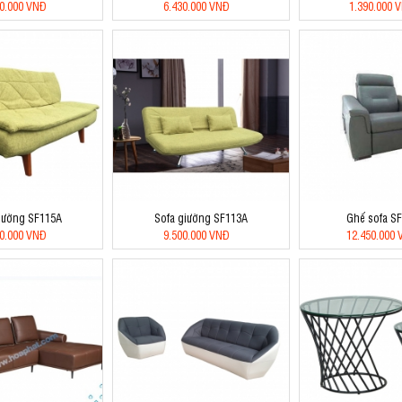
50.000 VNĐ
6.430.000 VNĐ
1.390.000 
iường SF115A
Sofa giường SF113A
Ghế sofa S
50.000 VNĐ
9.500.000 VNĐ
12.450.000