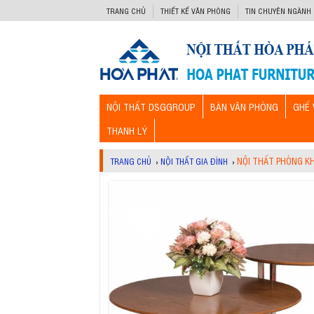
-->
TRANG CHỦ
THIẾT KẾ VĂN PHÒNG
TIN CHUYÊN NGÀNH
NỘI THẤT DSGGROUP
BÀN VĂN PHÒNG
GHẾ 
THANH LÝ
NỘI THẤT PHÒNG K
TRANG CHỦ
›
NỘI THẤT GIA ĐÌNH
›