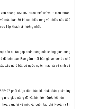
văn phòng. BSF407 được thiết kế với 2 kích thước,
về mẫu bàn 80 thì có chiều rộng và chiều sâu 800
ực tiếp khách ấn tượng nhất.
 sự bền bỉ. Nó góp phần nâng cấp không gian cũng
 có độ bền cao. Bao gồm mặt bàn gỗ veneer óc chó
 sắp xếp nó ở bất cứ ngóc ngách nào và vệ sinh dễ
a BSF407 phải được đảm bảo tốt nhất. Sản phẩm tuy
ũng như giúp nâng đỡ vật bên trên được tốt hơn.
oa trang trí và một vài cuốn tạp chí. Ngoài ra thì