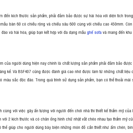
m đến kích thước sản phẩm, phải đảm bảo được sự hài hòa với diện tích trong 
 mẫu bàn 60 có chiều rộng và chiều sâu 600 cùng với chiều cao 450mm. Còn 
đáo và hài hòa, giúp bạn kết hợp với đa dạng mẫu
ghế sofa
và mang đến khu v
âm của người dùng hiện nay chính là chất lượng sản phẩm phải đảm bảo được
 đáng kể. Và BSF407 cũng được đánh giá cao nhờ được làm từ những chất liệu
 có màu sắc độc đáo. Trong quá trình sử dụng sản phẩm, bạn có thể thoải mái
ch cùng với việc gây ấn tượng với người đến chơi nhà thì thiết kế thẩm mỹ củ
tròn với 2 kích thước và có chân ống hình chữ nhật vắt chéo nhau tạo thẩm mỹ c
 thể giúp cho người dùng bày biện những món đồ cần thiết như ấm chén, bình h