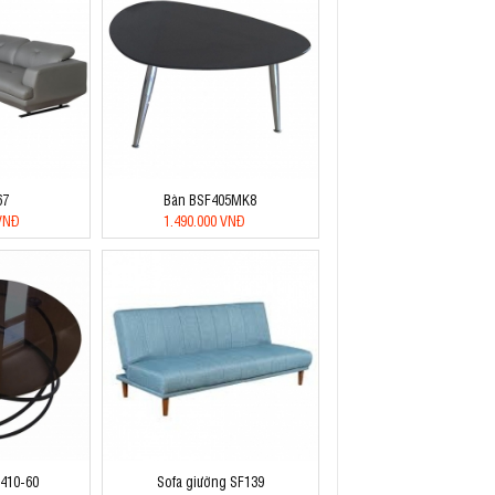
67
Bàn BSF405MK8
 VNĐ
1.490.000 VNĐ
F410-60
Sofa giường SF139