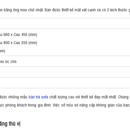
n bằng ống inox chữ nhật. Bàn được thiết kế mặt vát cạnh và có 2 kích thư
âu 600 x Cao 450 (mm)
âu 800 x Cao 350 (mm)
mm)
eer óc chó
 được những mẫu
bàn trà sofa
chất lượng cao với thiết kế đẹp mắt nhất. Chúng
vực phòng khách trong gia đình. Việc sở hữu sẽ nâng cấp không gian của bạn
ăng thú vị