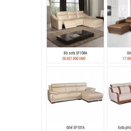
Bộ sofa SF108A
Gh
50.837.000 VNĐ
17.6
Ghế SF101A
Sofa ph