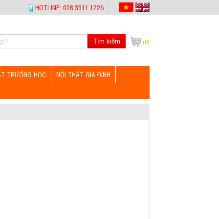
HOTLINE: 028.3511.1226
Tìm kiếm
(0)
ẤT TRƯỜNG HỌC
NỘI THẤT GIA ĐÌNH