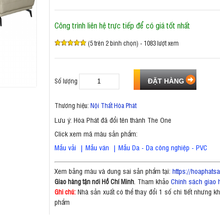
Công trình liên hệ trực tiếp để có giá tốt nhất
(5 trên 2 bình chọn) - 1083 lượt xem
Số lượng
Thương hiệu:
Nội Thất Hòa Phát
Lưu ý: Hòa Phát đã đổi tên thành The One
Click xem mã màu sản phẩm:
Mẫu vải
|
Mẫu ván
|
Mẫu Da - Da công nghiệp - PVC
Xem bảng màu và dung sai sản phẩm tại:
https://hoaphat
. Tham khảo
Chính sách giao 
Giao hàng tận nơi Hồ Chí Minh
Nhà sản xuất có thể thay đổi 1 số chi tiết nhưng 
Ghi chú:
phẩm