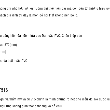
ông chỉ phù hợp với xu hướng thiết kế hiện đại mà còn đến từ thương hiệu uy 
ch gia đình thì đây là món đồ nội thất không nên bỏ lỡ.
ểu dáng hiện đại, đệm tựa bọc Da hoặc PVC. Chân thép sơn
Cao 870(mm)
0(mm)
ọc da thật hoặc PVC
F516
 nghi và thẩm mỹ và SF516 chính là minh chứng rõ nét cho điều đó. Nó được ưa
hiệu ứng không gian thông thoáng và dễ chịu.