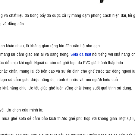
áng và chất liệu da bóng bẩy đã được xử lý mang đậm phong cách hiện đại, tối g
ng và đẳng cấp.
hách khác nhau, từ không gian rộng lớn đến căn hộ nhỏ gọn.
 mang lại cảm giác êm ái và sang trọng.
Sofa da thật
nổi tiếng với khả năng chố
ác dễ chịu khi ngồi. Ngoài ra còn có ghế bọc da PVC giá thành thấp hơn.
hắc chắn, mang lại độ bền cao và sự ổn định cho ghế trước tác động ngoại lự
p bạn có cảm giác được nâng đỡ, tránh ê nhức và mỏi người hiệu quả.
khả năng chịu lực tốt, giúp ghế luôn vững chãi trong suốt quá trình sử dụng.
với lựa chọn của mình là:
ọn mua ghế sofa để đảm bảo kích thước ghế phù hợp với không gian. Một sự 
chất liệu bọc phù hợp. Da và PVC đều có những ưu điểm riêng, từ độ bền đến