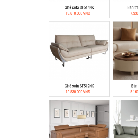
Ghế sofa SF514NK
Bàn tr
18.610.000 VNĐ
7.33
Ghế sofa SF512NK
Bàn
19.830.000 VNĐ
8.16