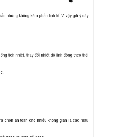
iản nhưng không kém phần tinh tế. Vì vậy gợi ý này
ng tích nhiệt, thay đổi nhiệt độ linh động theo thời
c.
lựa chọn an toàn cho nhiều không gian là các mẫu
 khả năng vệ sinh dễ dàng.