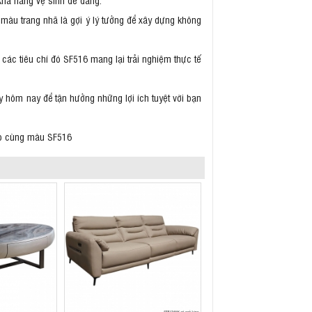
 màu trang nhã là gợi ý lý tưởng để xây dựng không
các tiêu chí đó SF516 mang lại trải nghiệm thực tế
y hôm nay để tận hưởng những lợi ích tuyệt vời bạn
hợp cùng màu SF516