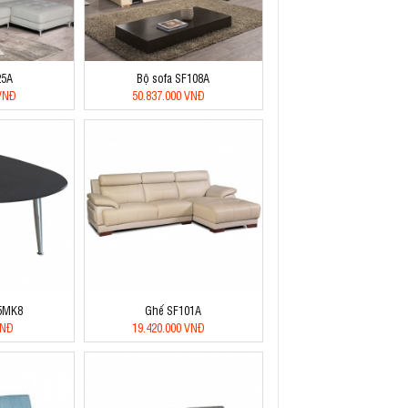
25A
Bộ sofa SF108A
 VNĐ
50.837.000 VNĐ
5MK8
Ghế SF101A
VNĐ
19.420.000 VNĐ