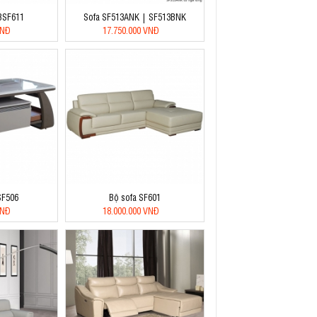
 BSF611
Sofa SF513ANK | SF513BNK
VNĐ
17.750.000 VNĐ
SF506
Bộ sofa SF601
VNĐ
18.000.000 VNĐ