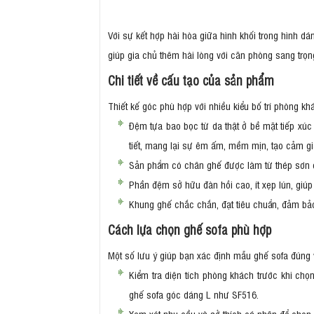
Với sự kết hợp hài hòa giữa hình khối trong hình d
giúp gia chủ thêm hài lòng với căn phòng sang trọ
Chi tiết về cấu tạo của sản phẩm
Thiết kế góc phù hợp với nhiều kiểu bố trí phòng k
Đệm tựa bao bọc từ da thật ở bề mặt tiếp xúc
tiết, mang lại sự êm ấm, mềm mịn, tạo cảm gi
Sản phẩm có chân ghế được làm từ thép sơn c
Phần đệm sở hữu đàn hồi cao, ít xẹp lún, giú
Khung ghế chắc chắn, đạt tiêu chuẩn, đảm bảo 
Cách lựa chọn ghế sofa phù hợp
Một số lưu ý giúp bạn xác định mẫu ghế sofa đúng 
Kiểm tra diện tích phòng khách trước khi ch
ghế sofa góc dáng L như SF516.
Xem xét nhu cầu và sở thích cá nhân để chọn 