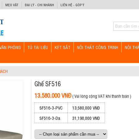
MẸO VẶT
ĐẠI LÝ - CHI NHÁNH
LIÊN HỆ - GÓP Ý
VĂN PHÒNG
TỦ TÀI LIỆU
KÉT SẮT
NỘI THẤT CÔNG TRÌNH
NỘI TH
HÁCH
Ghế SF516
13.580.000 VNĐ
( Vui lòng cộng VAT khi thanh toán )
SF516-3-PVC
13,580,000 VNĐ
SF516-3-Da
31,190,000 VNĐ