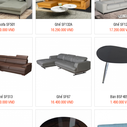
sofa SF501
Ghế SF132A
Ghế SF1
70.000 VNĐ
16.290.000 VNĐ
17.200.000
hế SF513
Ghế SF67
Bàn BSF40
30.000 VNĐ
16.400.000 VNĐ
1.490.000 