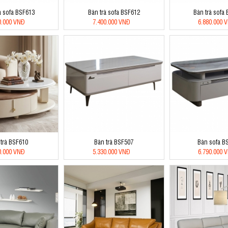
à sofa BSF613
Bàn trà sofa BSF612
Bàn trà sofa
0.000 VNĐ
7.400.000 VNĐ
6.880.000 
 trà BSF610
Bàn trà BSF507
Bàn sofa B
0.000 VNĐ
5.330.000 VNĐ
6.790.000 