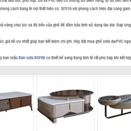
phong cách trang trí nội thất hiện có. SF516 với phong cách hiện đại cùng gam
hả năng chịu lực và độ bền của ghế để đảm bảo tính sử dụng lâu dài. Đáp ứng 
 giá tối ưu nhất giúp bạn tiết kiệm chi phí. Hãy đặt mua ghế sofa da/PVC nga
i ý bạn mẫu
Bàn sofa BSF68
có thiết kế sang trọng tinh tế rất phù hợp khi kết 