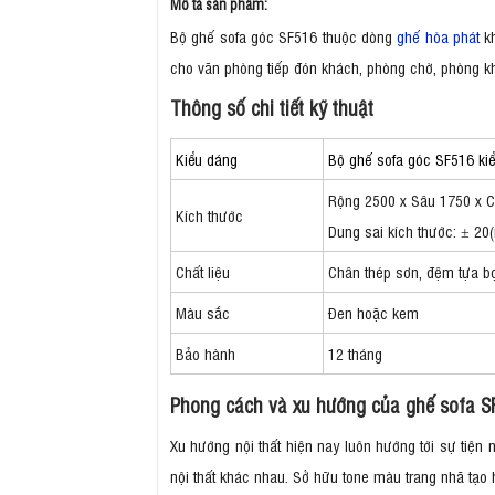
Mô tả sản phẩm:
Bộ ghế sofa góc SF516 thuộc dòng
ghế hòa phát
kh
cho văn phòng tiếp đón khách, phòng chờ, phòng khá
Thông số chi tiết kỹ thuật
Kiểu dáng
Bộ ghế sofa góc SF516 ki
Rộng 2500 x Sâu 1750 x 
Kích thước
Dung sai kích thước: ± 2
Chất liệu
Chân thép sơn, đệm tựa b
Màu sắc
Đen hoặc kem
Bảo hành
12 tháng
Phong cách và xu hướng của ghế sofa S
Xu hướng nội thất hiện nay luôn hướng tới sự tiện
nội thất khác nhau. Sở hữu tone màu trang nhã tạo 