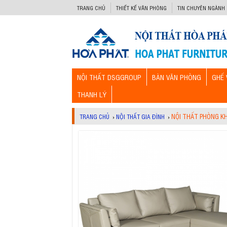
-->
TRANG CHỦ
THIẾT KẾ VĂN PHÒNG
TIN CHUYÊN NGÀNH
NỘI THẤT DSGGROUP
BÀN VĂN PHÒNG
GHẾ 
THANH LÝ
NỘI THẤT PHÒNG K
TRANG CHỦ
›
NỘI THẤT GIA ĐÌNH
›