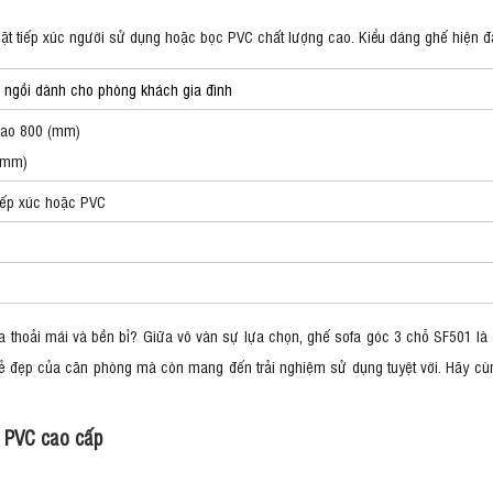
t tiếp xúc người sử dụng hoặc bọc PVC chất lượng cao. Kiểu dáng ghế hiện đạ
 ngồi dành cho phòng khách gia đình
Cao 800 (mm)
0(mm)
iếp xúc hoặc PVC
 thoải mái và bền bỉ? Giữa vô vàn sự lựa chọn, ghế sofa góc 3 chỗ SF501 là g
n vẻ đẹp của căn phòng mà còn mang đến trải nghiệm sử dụng tuyệt vời. Hãy 
à PVC cao cấp