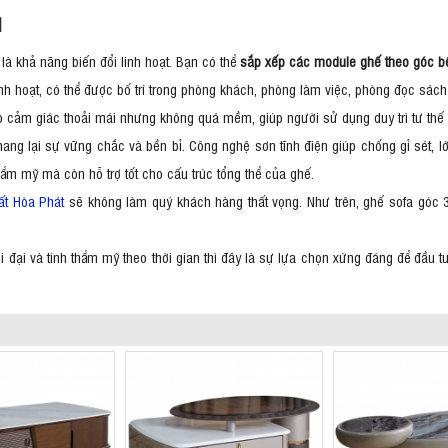
01
là khả năng biến đổi linh hoạt. Bạn có thể
sắp xếp các module ghế theo góc bê
linh hoạt, có thể được bố trí trong phòng khách, phòng làm việc, phòng đọc sác
ạo cảm giác thoải mái nhưng không quá mềm, giúp người sử dụng duy trì tư thế 
mang lại sự vững chắc và bền bỉ. Công nghệ sơn tĩnh điện giúp chống gỉ sét, l
 thẩm mỹ mà còn hỗ trợ tốt cho cấu trúc tổng thể của ghế.
hất Hòa Phát
sẽ không làm quý khách hàng thất vọng. Như trên, ghế sofa góc 3
 đại và tính thẩm mỹ theo thời gian thì đây là sự lựa chọn xứng đáng để đầu t