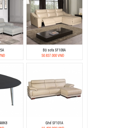
25A
Bộ sofa SF108A
 VNĐ
50.837.000 VNĐ
5MK8
Ghế SF101A