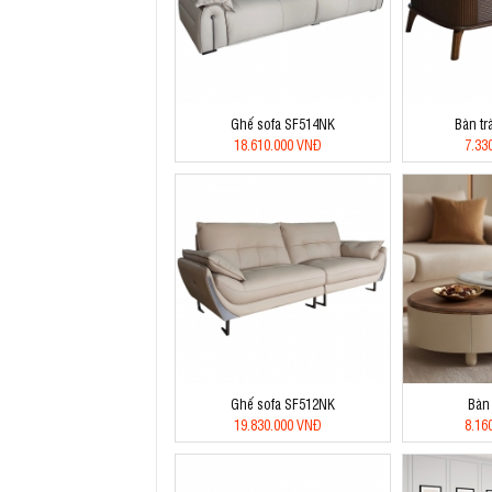
Ghế sofa SF514NK
Bàn tr
18.610.000 VNĐ
7.33
Ghế sofa SF512NK
Bàn
19.830.000 VNĐ
8.16