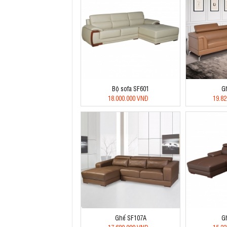
Bộ sofa SF601
G
18.000.000 VNĐ
19.8
Ghế SF107A
G