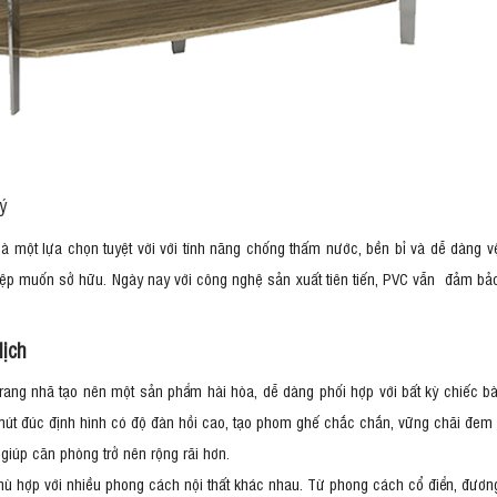
lý
à một lựa chọn tuyệt vời với tính năng chống thấm nước, bền bỉ và dễ dàng v
iệp muốn sở hữu. Ngày nay với công nghệ sản xuất tiên tiến, PVC vẫn đảm bảo
lịch
rang nhã tạo nên một sản phẩm hài hòa, dễ dàng phối hợp với bất kỳ chiếc bà
út đúc định hình có độ đàn hồi cao, tạo phom ghế chắc chắn, vững chãi đem đ
 giúp căn phòng trở nên rộng rãi hơn.
 hợp với nhiều phong cách nội thất khác nhau. Từ phong cách cổ điển, đương