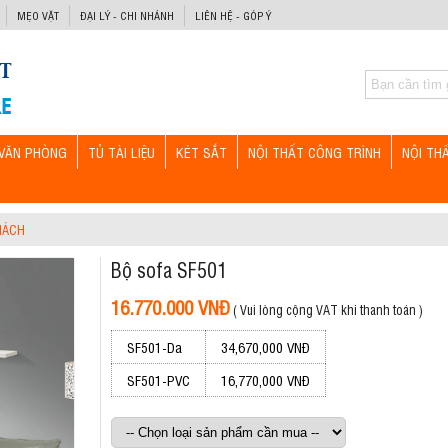
MẸO VẶT
ĐẠI LÝ - CHI NHÁNH
LIÊN HỆ - GÓP Ý
VĂN PHÒNG
TỦ TÀI LIỆU
KÉT SẮT
NỘI THẤT CÔNG TRÌNH
NỘI TH
HÁCH
Bộ sofa SF501
16.770.000 VNĐ
( Vui lòng cộng VAT khi thanh toán )
SF501-Da
34,670,000 VNĐ
SF501-PVC
16,770,000 VNĐ