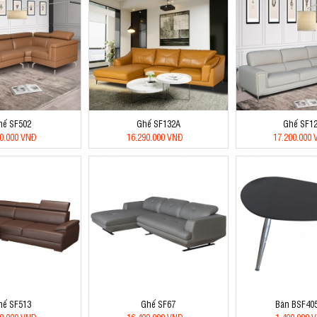
hế SF502
Ghế SF132A
Ghế SF1
20.000 VNĐ
16.290.000 VNĐ
17.200.000
hế SF513
Ghế SF67
Bàn BSF40