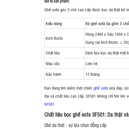
Mô tả sản phẩm:
Ghế sofa góc 3 chỗ cao cấp được bọc da thật bề mặ
Kiểu dáng
Bộ ghế sofa da gồm 3 chổ
Rộng 2400 x Sâu 1650 x 
Kích thước
Dung sai kích thước: ± 2
Chất liệu
Đệm tựa bọc da thật mặt t
Màu sắc
Liên hệ
Bảo hành
12 tháng
Bạn đang tìm kiếm một chiếc
ghế sofa
vừa đẹp, vừa
đại và chất liệu cao cấp, SF501 không chỉ tôn lê
SF501
.
Chất liệu bọc ghế sofa SF501: Da thật v
Ghế da thật - sự lựa chọn đẳng cấp