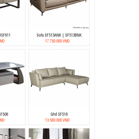
 BSF611
Sofa SF513ANK | SF513BNK
VNĐ
17.750.000 VNĐ
SF506
Ghế SF516
VNĐ
13.580.000 VNĐ