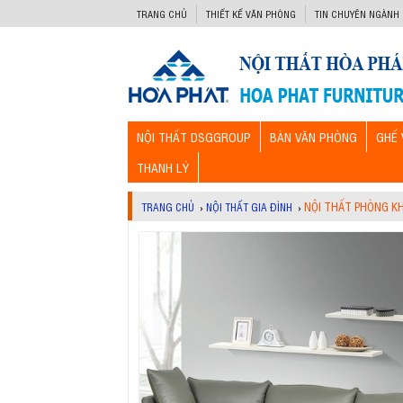
-->
TRANG CHỦ
THIẾT KẾ VĂN PHÒNG
TIN CHUYÊN NGÀNH
NỘI THẤT DSGGROUP
BÀN VĂN PHÒNG
GHẾ 
THANH LÝ
NỘI THẤT PHÒNG K
TRANG CHỦ
›
NỘI THẤT GIA ĐÌNH
›