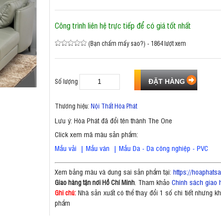
Công trình liên hệ trực tiếp để có giá tốt nhất
(Bạn chấm mấy sao?) - 1864 lượt xem
Số lượng
Thương hiệu:
Nội Thất Hòa Phát
Lưu ý: Hòa Phát đã đổi tên thành The One
Click xem mã màu sản phẩm:
Mẫu vải
|
Mẫu ván
|
Mẫu Da - Da công nghiệp - PVC
Xem bảng màu và dung sai sản phẩm tại:
https://hoaphat
. Tham khảo
Chính sách giao 
Giao hàng tận nơi Hồ Chí Minh
Nhà sản xuất có thể thay đổi 1 số chi tiết nhưng 
Ghi chú:
phẩm