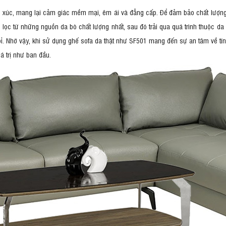
 xúc, mang lại cảm giác mềm mại, êm ái và đẳng cấp. Để đảm bảo chất lượng 
 lọc từ những nguồn da bò chất lượng nhất, sau đó trải qua quá trình thuộc da
ỉ. Nhờ vậy, khi sử dụng ghế sofa da thật như SF501 mang đến sự an tâm về tín
á trị như ban đầu.