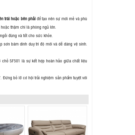
n trái hoặc bên phải
để tạo nên sự mới mẻ và phù
h hoặc thậm chí là phòng ngủ lớn.
ngồi đúng và tốt cho sức khỏe.
ớp sơn bám dính duy trì độ mới và dễ dàng vệ sinh.
 chỗ SF501 là sự kết hợp hoàn hảo giữa chất liệu
ư. Đừng bỏ lỡ cơ hội trải nghiệm sản phẩm tuyệt vời