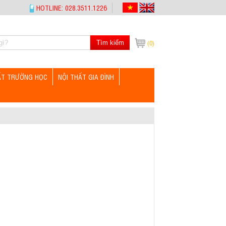
HOTLINE: 028.3511.1226
Tìm kiếm
(0)
ẤT TRƯỜNG HỌC
NỘI THẤT GIA ĐÌNH