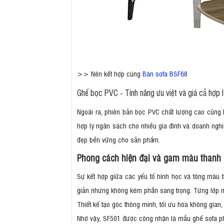
>> Nên kết hợp cùng
Bàn sofa BSF68
Ghế bọc PVC - Tính năng ưu việt và giá cả hợp 
Ngoài ra, phiên bản bọc PVC chất lượng cao cũng l
hợp lý ngân sách cho nhiều gia đình và doanh ngh
đẹp bền vững cho sản phẩm.
Phong cách hiện đại và gam màu thanh 
Sự kết hợp giữa các yếu tố hình học và tông màu t
giản nhưng không kém phần sang trọng. Từng lớp m
Thiết kế tạo góc thông minh, tối ưu hóa không gian,
Nhờ vậy, SF501 được công nhận là mẫu ghế sofa phù