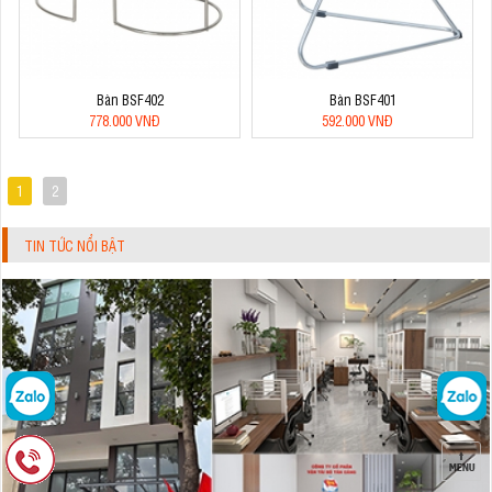
Bàn BSF402
Bàn BSF401
778.000 VNĐ
592.000 VNĐ
1
2
TIN TỨC NỔI BẬT