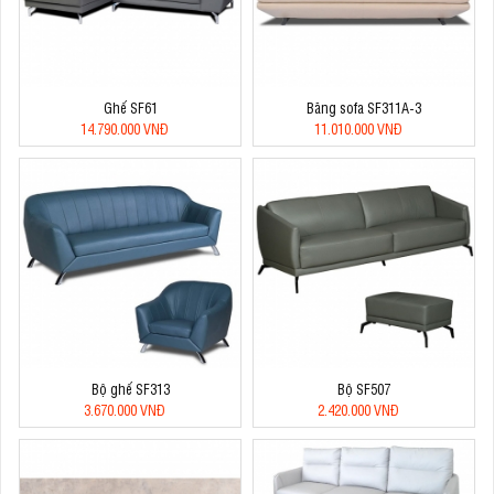
Ghế SF61
Băng sofa SF311A-3
14.790.000 VNĐ
11.010.000 VNĐ
Bộ ghế SF313
Bộ SF507
3.670.000 VNĐ
2.420.000 VNĐ