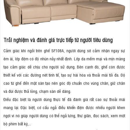
Trải nghiệm và đánh giá trực tiếp từ người tiêu dùng
Cảm giác khi ngồi trên ghế SF108A, người dùng sẽ cảm nhận ngay sự
êm ái, lớp đệm có độ nhún nảy nhất định. Lớp da mềm mại và mịn màng
tạo cảm giác dễ chịu cho người sử dụng. Bên cạnh đó, ghế còn được
thiết kế với các đường nét tinh tế, tạo sự hài hòa và thoải mái tối đa. Độ
cao từ ghế đến mặt sàn tạo nên góc độ chuẩn cho vùng chân, giữ chân
và đùi được thả lỏng, chạm sàn dễ dàng.
Điều đặc biệt là người dùng thực tế đã đánh giá rất cao sự thoải mái
mang lại. Đặc biệt, cơ cấu ngả điều khiển điện được nhiều người khen
ngợi vì nó giúp người dùng có thể ngả lưng, thư giãn, đọc sách, xem một
bộ phim bất kỳ,...