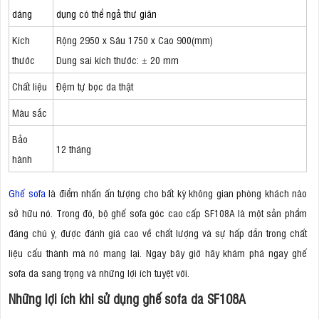
dáng
dụng có thể ngả thư giãn
Kích
Rộng 2950 x Sâu 1750 x Cao 900(mm)
thước
Dung sai kích thước: ± 20 mm
Chất liệu
Đệm tự bọc da thật
Màu sắc
Bảo
12 tháng
hành
Ghế sofa
là điểm nhấn ấn tượng cho bất kỳ không gian phòng khách nào
sở hữu nó. Trong đó, bộ ghế sofa góc cao cấp SF108A là một sản phẩm
đáng chú ý, được đánh giá cao về chất lượng và sự hấp dẫn trong chất
liệu cấu thành mà nó mang lại. Ngay bây giờ hãy khám phá ngay ghế
sofa da sang trọng và những lợi ích tuyệt vời.
Những lợi ích khi sử dụng ghế sofa da SF108A