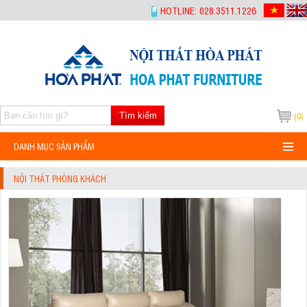
-->
HOTLINE: 028.3511.1226
Tìm kiếm
(0)
DANH MỤC SẢN PHẨM
NỘI THẤT PHÒNG KHÁCH