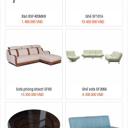
Bàn BSF405MK8
Ghế SF101A
1.490.000 VNĐ
19.420.000 VNĐ
Sofa phòng khách SF69
Ghế sofa SF306A
15.350.000 VNĐ
6.430.000 VNĐ