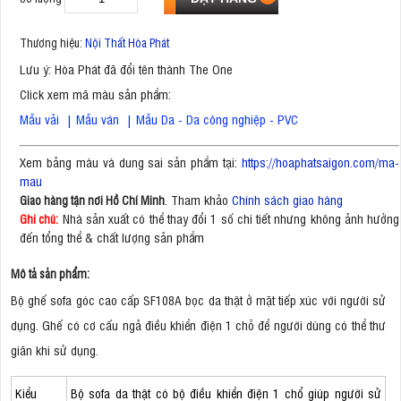
Thương hiệu:
Nội Thất Hòa Phát
Lưu ý: Hòa Phát đã đổi tên thành The One
Click xem mã màu sản phẩm:
Mẫu vải
|
Mẫu ván
|
Mẫu Da - Da công nghiệp - PVC
Xem bảng màu và dung sai sản phẩm tại:
https://hoaphatsaigon.com/ma-
mau
. Tham khảo
Chính sách giao hàng
Giao hàng tận nơi Hồ Chí Minh
Nhà sản xuất có thể thay đổi 1 số chi tiết nhưng không ảnh hưởng
Ghi chú:
đến tổng thể & chất lượng sản phẩm
Mô tả sản phẩm:
Bộ ghế sofa góc cao cấp SF108A bọc da thật ở mặt tiếp xúc với người sử
dụng. Ghế có cơ cấu ngả điều khiển điện 1 chỗ để người dùng có thể thư
giãn khi sử dụng.
Kiểu
Bộ sofa da thật có bộ điều khiển điện 1 chổ giúp người sử