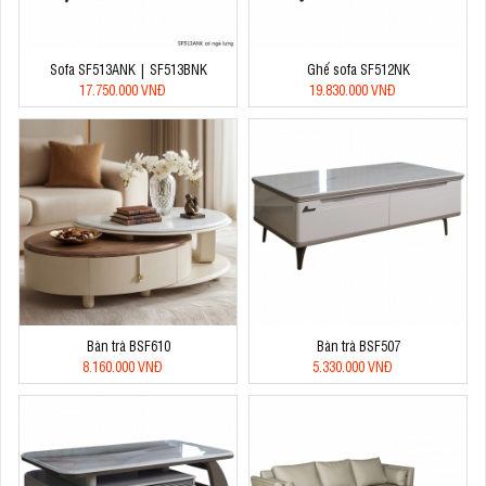
Sofa SF513ANK | SF513BNK
Ghế sofa SF512NK
17.750.000 VNĐ
19.830.000 VNĐ
Bàn trà BSF610
Bàn trà BSF507
8.160.000 VNĐ
5.330.000 VNĐ