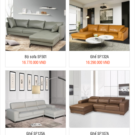
Bộ sofa SF501
Ghế SF132A
16.770.000 VNĐ
16.290.000 VNĐ
Ghế SF125A
Ghế SF107A