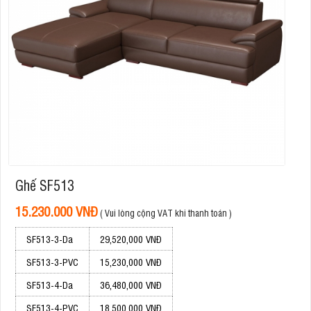
Ghế SF513
15.230.000 VNĐ
( Vui lòng cộng VAT khi thanh toán )
SF513-3-Da
29,520,000 VNĐ
SF513-3-PVC
15,230,000 VNĐ
SF513-4-Da
36,480,000 VNĐ
SF513-4-PVC
18,500,000 VNĐ