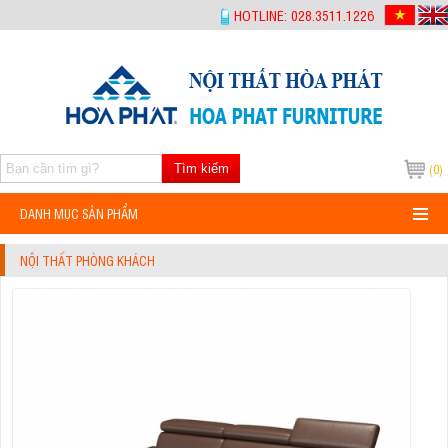
-->
HOTLINE: 028.3511.1226
Tìm kiếm
(0)
DANH MỤC SẢN PHẨM
NỘI THẤT PHÒNG KHÁCH