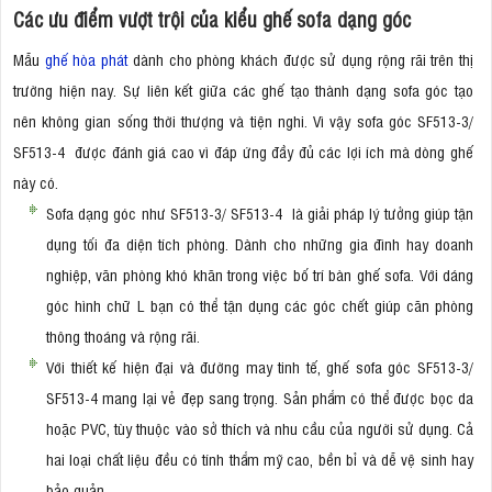
Các ưu điểm vượt trội của kiểu ghế sofa dạng góc
Mẫu
ghế hòa phát
dành cho phòng khách được sử dụng rộng rãi trên thị
trường hiện nay. Sự liên kết giữa các ghế tạo thành dạng sofa góc tạo
nên không gian sống thời thượng và tiện nghi. Vì vậy sofa góc SF513-3/
SF513-4 được đánh giá cao vì đáp ứng đầy đủ các lợi ích mà dòng ghế
này có.
Sofa dạng góc như SF513-3/ SF513-4 là giải pháp lý tưởng giúp tận
dụng tối đa diện tích phòng. Dành cho những gia đình hay doanh
nghiệp, văn phòng khó khăn trong việc bố trí bàn ghế sofa. Với dáng
góc hình chữ L bạn có thể tận dụng các góc chết giúp căn phòng
thông thoáng và rộng rãi.
Với thiết kế hiện đại và đường may tinh tế, ghế sofa góc SF513-3/
SF513-4 mang lại vẻ đẹp sang trọng. Sản phẩm có thể được bọc da
hoặc PVC, tùy thuộc vào sở thích và nhu cầu của người sử dụng. Cả
hai loại chất liệu đều có tính thẩm mỹ cao, bền bỉ và dễ vệ sinh hay
bảo quản.