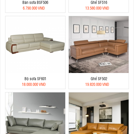
Bàn sofa BSF506
Ghế SF516
6.790.000 VNĐ
13.580.000 VNĐ
Bộ sofa SF601
Ghế SF502
18.000.000 VNĐ
19.820.000 VNĐ