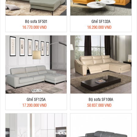
Bộ sofa SF501
Ghế SF132A
16.770.000 VNĐ
16.290.000 VNĐ
Ghế SF125A
Bộ sofa SF108A
17.200.000 VNĐ
50.837.000 VNĐ