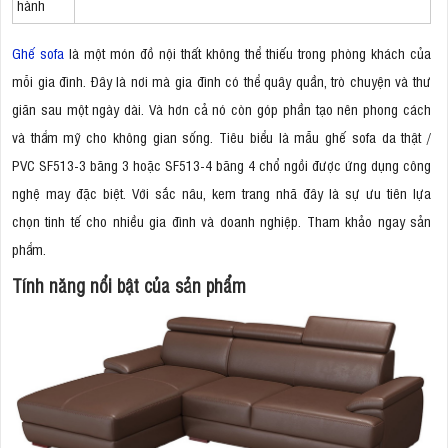
hành
Ghế sofa
là một món đồ nội thất không thể thiếu trong phòng khách của
mỗi gia đình. Đây là nơi mà gia đình có thể quây quần, trò chuyện và thư
giãn sau một ngày dài. Và hơn cả nó còn góp phần tạo nên phong cách
và thẩm mỹ cho không gian sống. Tiêu biểu là mẫu ghế sofa da thật /
PVC SF513-3 băng 3 hoặc SF513-4 băng 4 chổ ngồi được ứng dụng công
nghệ may đặc biệt. Với sắc nâu, kem trang nhã đây là sự ưu tiên lựa
chọn tinh tế cho nhiều gia đình và doanh nghiệp. Tham khảo ngay sản
phẩm.
Tính năng nổi bật của sản phẩm