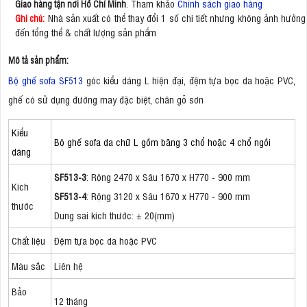
. Tham khảo
Chính sách giao hàng
Giao hàng tận nơi Hồ Chí Minh
Nhà sản xuất có thể thay đổi 1 số chi tiết nhưng không ảnh hưởng
Ghi chú:
đến tổng thể & chất lượng sản phẩm
Mô tả sản phẩm:
Bộ ghế sofa SF513
góc kiểu dáng L hiện đại, đệm tựa bọc da hoặc PVC,
ghế có sử dụng đường may đặc biệt, chân gỗ sơn
Kiểu
Bộ ghế sofa da chữ L gồm băng 3 chổ hoặc 4 chổ ngồi
dáng
SF513-3
: Rộng 2470 x Sâu 1670 x H770 - 900 mm
Kích
SF513-4
: Rộng 3120 x Sâu 1670 x H770 - 900 mm
thước
Dung sai kích thước: ± 20(mm)
Chất liệu
Đệm tựa bọc da hoặc PVC
Màu sắc
Liên hệ
Bảo
12 tháng