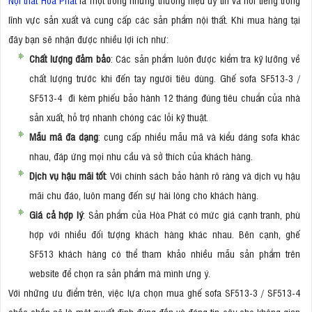
lĩnh vực sản xuất và cung cấp các sản phẩm nội thất. Khi mua hàng tại
đây bạn sẽ nhận được nhiều lợi ích như:
Chất lượng đảm bảo
: Các sản phẩm luôn được kiểm tra kỹ lưỡng về
chất lượng trước khi đến tay người tiêu dùng. Ghế sofa SF513-3 /
SF513-4 đi kèm phiếu bảo hành 12 tháng đúng tiêu chuẩn của nhà
sản xuất, hỗ trợ nhanh chóng các lỗi kỹ thuật.
Mẫu mã đa dạng
: cung cấp nhiều mẫu mã và kiểu dáng sofa khác
nhau, đáp ứng mọi nhu cầu và sở thích của khách hàng.
Dịch vụ hậu mãi tốt
: Với chính sách bảo hành rõ ràng và dịch vụ hậu
mãi chu đáo, luôn mang đến sự hài lòng cho khách hàng.
Giá cả hợp lý
: Sản phẩm của Hòa Phát có mức giá cạnh tranh, phù
hợp với nhiều đối tượng khách hàng khác nhau. Bên cạnh, ghế
SF513 khách hàng có thể tham khảo nhiều mẫu sản phẩm trên
website để chọn ra sản phẩm mà mình ưng ý.
Với những ưu điểm trên, việc lựa chọn mua ghế sofa SF513-3 / SF513-4
chắc chắn sẽ là một quyết định đúng đắn và đáng tin cậy cho không gian