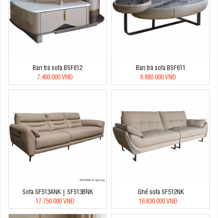
Bàn trà sofa BSF612
Bàn trà sofa BSF611
7.400.000 VNĐ
6.880.000 VNĐ
Sofa SF513ANK | SF513BNK
Ghế sofa SF512NK
17.750.000 VNĐ
19.830.000 VNĐ