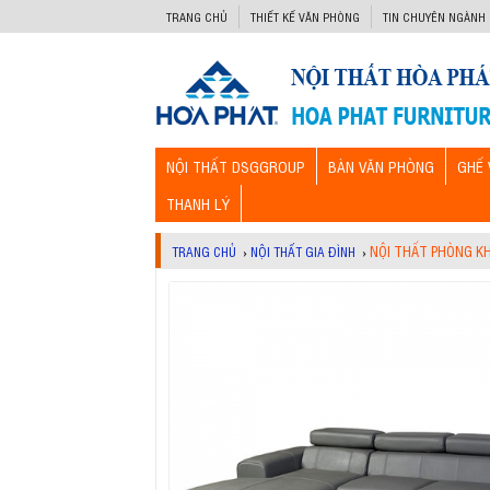
-->
TRANG CHỦ
THIẾT KẾ VĂN PHÒNG
TIN CHUYÊN NGÀNH
NỘI THẤT DSGGROUP
BÀN VĂN PHÒNG
GHẾ 
THANH LÝ
NỘI THẤT PHÒNG K
TRANG CHỦ
›
NỘI THẤT GIA ĐÌNH
›