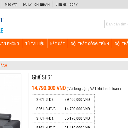
MẸO VẶT
ĐẠI LÝ - CHI NHÁNH
LIÊN HỆ - GÓP Ý
VĂN PHÒNG
TỦ TÀI LIỆU
KÉT SẮT
NỘI THẤT CÔNG TRÌNH
NỘI TH
HÁCH
Ghế SF61
14.790.000 VNĐ
( Vui lòng cộng VAT khi thanh toán )
SF61-3-Da
29,400,000 VNĐ
SF61-3-PVC
14,790,000 VNĐ
SF61-4-Da
36,170,000 VNĐ
SF61-4-PVC
21,430,000 VNĐ