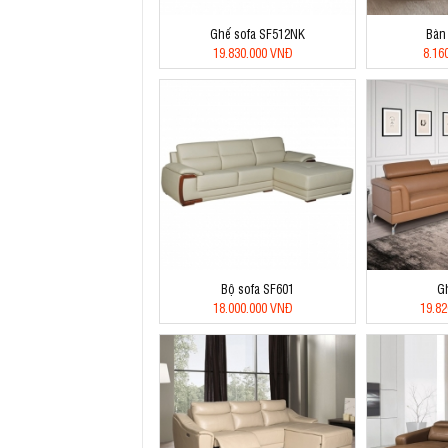
Ghế sofa SF512NK
Bàn
19.830.000 VNĐ
8.16
Bộ sofa SF601
G
18.000.000 VNĐ
19.8