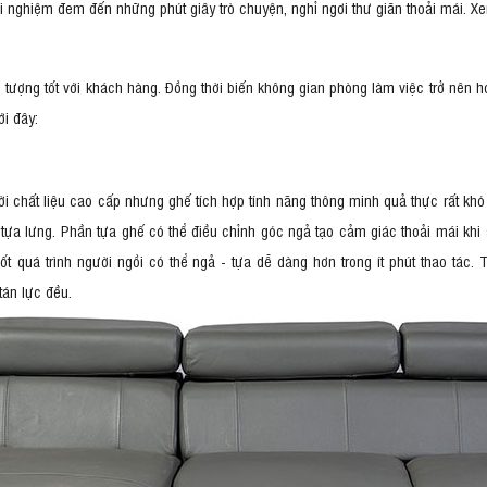
rải nghiệm đem đến những phút giây trò chuyện, nghỉ ngơi thư giãn thoải mái. 
tượng tốt với khách hàng. Đồng thời biến không gian phòng làm việc trở nên h
ới đây:
 chất liệu cao cấp nhưng ghế tích hợp tính năng thông minh quả thực rất khó đ
a lưng. Phần tựa ghế có thể điều chỉnh góc ngả tạo cảm giác thoải mái khi 
ốt quá trình người ngồi có thể ngả - tựa dễ dàng hơn trong ít phút thao tác.
tán lực đều.