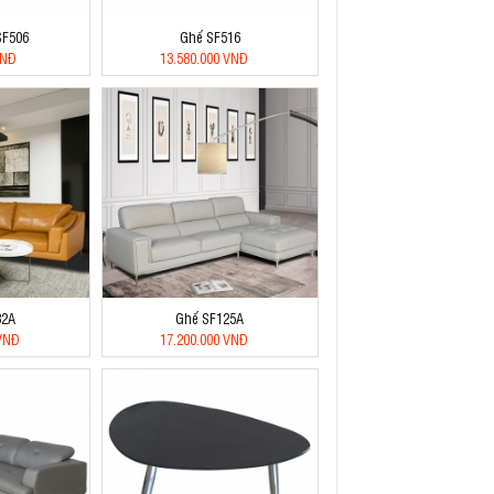
SF506
Ghế SF516
VNĐ
13.580.000 VNĐ
32A
Ghế SF125A
 VNĐ
17.200.000 VNĐ