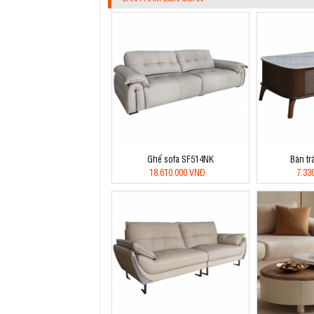
Ghế sofa SF514NK
Bàn tr
18.610.000 VNĐ
7.33