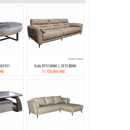
 BSF611
Sofa SF513ANK | SF513BNK
VNĐ
17.750.000 VNĐ