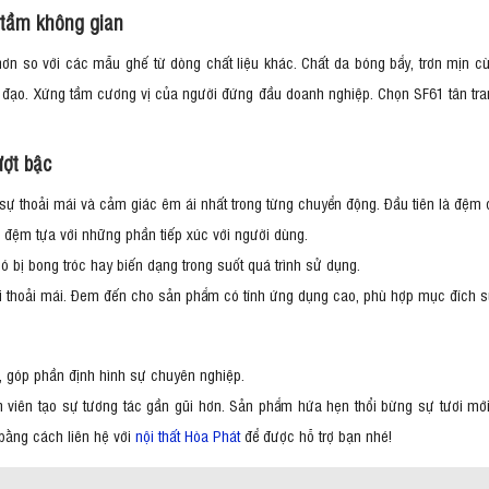
 tầm không gian
ơn so với các mẫu ghế từ dòng chất liệu khác. Chất da bóng bẩy, trơn mịn cù
 đạo. Xứng tầm cương vị của người đứng đầu doanh nghiệp. Chọn SF61 tân tran
vượt bậc
 thoải mái và cảm giác êm ái nhất trong từng chuyển động. Đầu tiên là đệm đị
g đệm tựa với những phần tiếp xúc với người dùng.
 bị bong tróc hay biến dạng trong suốt quá trình sử dụng.
ơi thoải mái. Đem đến cho sản phẩm có tính ứng dụng cao, phù hợp mục đích 
, góp phần định hình sự chuyên nghiệp.
h viên tạo sự tương tác gần gũi hơn. Sản phẩm hứa hẹn thổi bừng sự tươi mới
bằng cách liên hệ với
nội thất Hòa Phát
để được hỗ trợ bạn nhé!