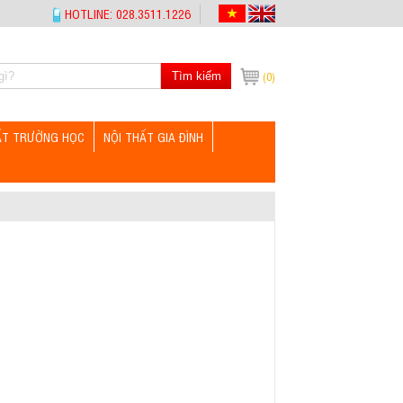
HOTLINE: 028.3511.1226
Tìm kiếm
(0)
ẤT TRƯỜNG HỌC
NỘI THẤT GIA ĐÌNH