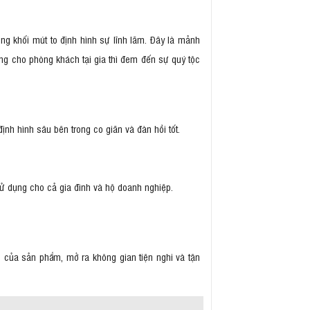
ng khối mút to định hình sự lĩnh lãm. Đây là mảnh
g cho phòng khách tại gia thì đem đến sự quý tộc
nh hình sâu bên trong co giãn và đàn hồi tốt.
sử dụng cho cả gia đình và hộ doanh nghiệp.
 của sản phẩm, mở ra không gian tiện nghi và tận