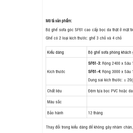
Mô tả sản phẩm:
Bộ ghế sofa góc SF61 cao cấp bọc da thật ở mặt ti
Ghế có 2 loại kích thước: ghế 3 chỗ và 4 chỗ
Kiểu dáng
Bộ ghế sofa phòng khách 
SF61-3:
Rộng 2400 x Sâu 
Kích thước
SF61-4:
Rộng
3000 x Sâu 
Dung sai kích thước: ± 2
Chất liệu
Đệm tựa bọc PVC hoặc da 
Màu sắc
Bảo hành
12 tháng
Thay đổi trong kiểu dáng để không gây nhàm chán