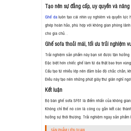
Tạo nên sự đẳng cấp, uy quyền và nâng
Ghế da
luôn tạo cái nhìn uy nghiêm và quyền lực h
ghép hoàn hảo, phù hợp với không gian phòng lãnh
cho gia chủ. .
Ghế sofa thoải mái, tối ưu trải nghiệm 
Trải nghiệm sản phẩm này bạn sẽ được tận hưởng sự
Đặc biệt hơn chiếc ghế làm từ da thật bao trọn vùn
Cấu tạo từ nhiều lớp nên đảm bảo độ chắc chắn, khó
Điều này tạo nên những phút giây thư giãn nghỉ ng
Kết luận
Bộ bàn ghế sofa SF61 là điểm nhấn của không gian
Không chỉ thế nó còn là công cụ gắn kết các thàn
hưởng sự thời thượng. Trải nghiệm ngay sản phẩm 
SẢN PHẨM LIÊN QUAN