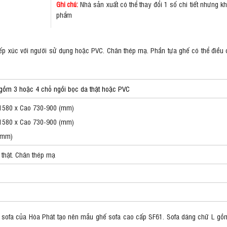
Nhà sản xuất có thể thay đổi 1 số chi tiết nhưng 
Ghi chú:
phẩm
ếp xúc với người sử dụng hoặc PVC. Chân thép mạ. Phần tựa ghế có thể điều 
gồm 3 hoặc 4 chỗ ngồi bọc da thật hoặc PVC
1580 x Cao 730-900 (mm)
1580 x Cao 730-900 (mm)
0(mm)
thật. Chân thép mạ
, sofa của Hòa Phát tạo nên mẫu ghế sofa cao cấp SF61. Sofa dáng chữ L g