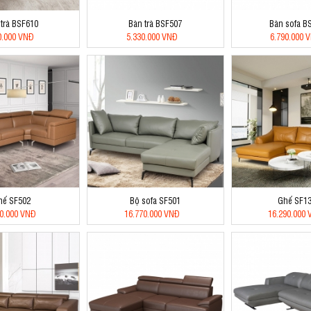
 trà BSF610
Bàn trà BSF507
Bàn sofa B
0.000 VNĐ
5.330.000 VNĐ
6.790.000 
hế SF502
Bộ sofa SF501
Ghế SF1
20.000 VNĐ
16.770.000 VNĐ
16.290.000