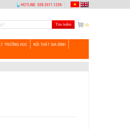
HOTLINE: 028.3511.1226
Tìm kiếm
(0)
ẤT TRƯỜNG HỌC
NỘI THẤT GIA ĐÌNH