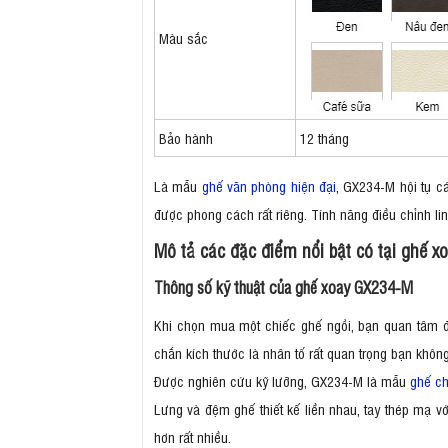
Màu sắc
Bảo hành
12 tháng
Là mẫu
ghế văn phòng hiện đại
, GX234-M hội tụ c
được phong cách rất riêng. Tính năng điều chỉnh li
Mô tả các đặc điểm nổi bật có tại ghế 
Thông số kỹ thuật của ghế xoay GX234-M
Khi chọn mua một chiếc ghế ngồi, bạn quan tâm đến
chắn kích thước là nhân tố rất quan trọng bạn khôn
Được nghiên cứu kỹ lưỡng, GX234-M là mẫu
ghế ch
Lưng và đệm ghế thiết kế liền nhau, tay thép mạ v
hơn rất nhiều.