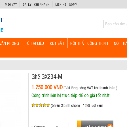
MẸO VẶT
ĐẠI LÝ - CHI NHÁNH
LIÊN HỆ - GÓP Ý
VĂN PHÒNG
TỦ TÀI LIỆU
KÉT SẮT
NỘI THẤT CÔNG TRÌNH
NỘI TH
Ghế GX234-M
1.750.000 VNĐ
( Vui lòng cộng VAT khi thanh toán )
Công trình liên hệ trực tiếp để có giá tốt nhất
(5 trên 3 bình chọn) - 1229 lượt xem