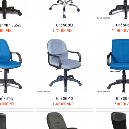
ân viên SG529
Ghế SG603
Ghế SG6
.000 VNĐ
1.760.000 VNĐ
1.480.000 
hế SG225
Ghế SG710
Ghế SG7
0.000 VNĐ
1.340.000 VNĐ
1.510.000 