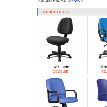
Tham khảo thêm mẫu
Ghế SG550
SẢN PHẨM LIÊN QUAN
Ghế SG550K
Ghế nh
636.000 VNĐ
666