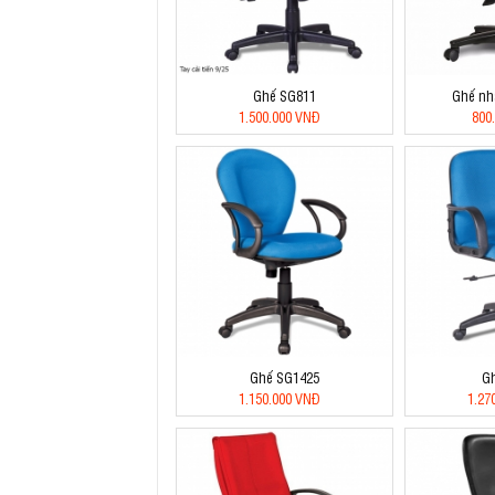
Ghế SG811
Ghế nh
1.500.000 VNĐ
800
Ghế SG1425
G
1.150.000 VNĐ
1.27