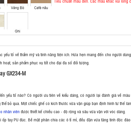
Tiêu chuẩn màu đen. Các màu khác vui lòng 
ác yếu tố về thẩm mỹ và tính năng tiện ích. Hứa hẹn mang đến cho người dùng
nh hoạt, sản phẩm phục vụ tốt cho đại đa số đối tượng.
xoay GX234-M
 yếu tố nào? Có người ưu tiên về kiểu dáng, có người lại đánh giá về màu s
g thể bỏ qua. Một chiếc ghế có kích thước vừa vặn giúp bạn định hình tư thế là
o nhân viên
được thiết kế chiều cao - độ rộng và sâu vừa vặn với vóc dáng.
ới ốp tay PU đúc. Bề mặt phân chia các ô tỉ mỉ, đều đặn vừa tăng tính độc đ