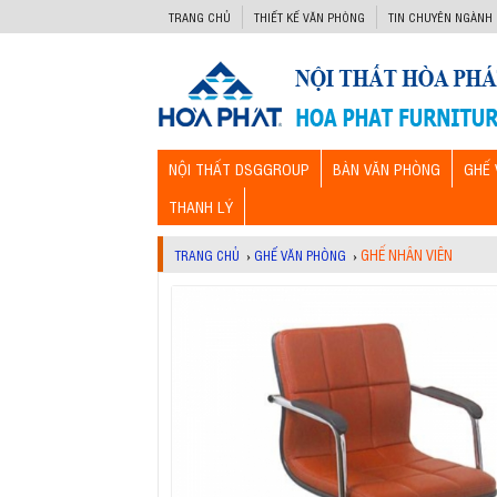
-->
TRANG CHỦ
THIẾT KẾ VĂN PHÒNG
TIN CHUYÊN NGÀNH
NỘI THẤT DSGGROUP
BÀN VĂN PHÒNG
GHẾ 
THANH LÝ
GHẾ NHÂN VIÊN
TRANG CHỦ
›
GHẾ VĂN PHÒNG
›