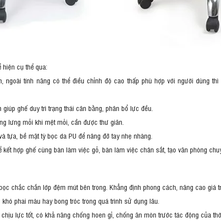
 hiện cụ thể qua:
 ngoài tính năng có thể điều chỉnh độ cao thấp phù hợp với người dùng thì 
giúp ghế duy trì trạng thái cân bằng, phân bổ lực đều.
ng lưng mỗi khi mệt mỏi, cần được thư giãn.
và tựa, bề mặt tỳ bọc da PU để nâng đỡ tay nhẹ nhàng.
hể kết hợp ghế cùng bàn làm việc gỗ, bàn làm việc chân sắt, tạo văn phòng chu
ọc chắc chắn lớp đệm mút bên trong. Khẳng định phong cách, nâng cao giá t
, khó phai màu hay bong tróc trong quá trình sử dụng lâu.
chịu lực tốt, có khả năng chống hoen gỉ, chống ăn mòn trước tác động của thời 