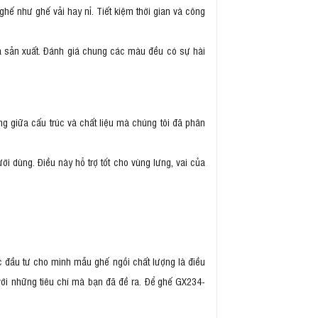
ế như ghế vải hay nỉ. Tiết kiệm thời gian và công
 sản xuất. Đánh giá chung các màu đều có sự hài
ng giữa cấu trúc và chất liệu mà chúng tôi đã phân
i dùng. Điều này hỗ trợ tốt cho vùng lưng, vai của
c đầu tư cho mình mẫu ghế ngồi chất lượng là điều
ới những tiêu chí mà bạn đã đề ra. Để ghế GX234-