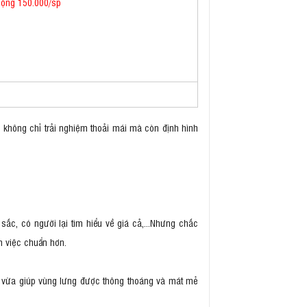
cộng 150.000/sp
 không chỉ trải nghiệm thoải mái mà còn định hình
ắc, có người lại tìm hiểu về giá cả,...Nhưng chắc
m việc chuẩn hơn.
áo vừa giúp vùng lưng được thông thoáng và mát mẻ