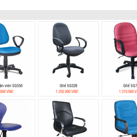
ân viên SG550
Ghế SG528
Ghế SG7
.000 VNĐ
1.250.000 VNĐ
1.210.000 