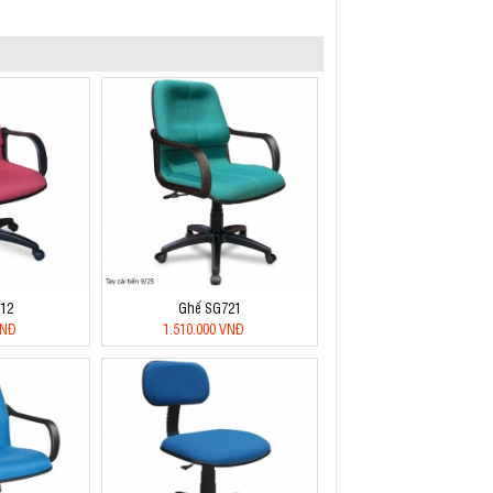
12
Ghế SG721
VNĐ
1.510.000 VNĐ