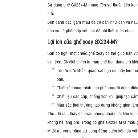
Sử dụng ghế GX234-M mang đến sự thuận tiện trong 
sức.
Bên cạnh các gam màu da cơ bản như đen và nâu, 
hòa và dễ phối hợp với các đồ nội thất khác nhau.
Lợi ích của ghế xoay GX234-M?
Bạn có nghĩ một chiếc ghế xoay có thể giúp bạn vừ
tích trên, GNV03 chính là mẫu ghế bạn đang tìm kiế
Tối ưu sức khỏe: quan sát bạn sẽ thấy form củ
bạn.
Thiết kế thông minh cho phép người dùng điều
Chất liệu cao cấp, chống tích khí, giúp tạo cả
Màu sắc thời thượng, tạo dựng không gian làm 
Thực tế cho thấy dân văn phòng phải ngồi liên tục
không hề lãng phí. Trong đó ghế GX234-M là mẫu g
M tối ưu công năng sử dụng đừng quên kết hợp với 