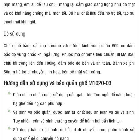
mịn màng, êm ái, dễ lau chùi, mang lại cảm giác sang trọng như da thật
và có khả năng chống mài mòn tốt. Cả hai chất liệu đều hỗ trợ tốt, tạo sự
thoải mái khi ngồi.
Dễ sử dụng
Chân ghế bằng sắt mạ chrome với đường kính vòng chân 660mm đảm
bảo độ vững chắc khi ngả lưng. Phuộc mạ chrome tiêu chuẩn BIFMA 85C
chịu tải trọng lên đến 100kg, đảm bảo độ bền và an toàn. Bánh xe phi
50mm hỗ trợ di chuyển linh hoạt trên bề mặt sàn cứng.
Hướng dẫn sử dụng và bảo quản ghế M1020-03
Điều chỉnh chiều cao: sử dụng cần gạt dưới đệm ngồi để nâng hoặc
hạ ghế đến độ cao phù hợp.
Vệ sinh và bảo quản: được làm từ chất liệu an toàn và dễ vệ sinh.
Tuy nhiên, cần vệ sinh thường xuyên để tránh bụi bẩn tích tụ.
Sử dụng bánh xe: bánh xe hỗ trợ di chuyển nhưng nên tránh sử
dụng ghế để di chuyển đồ nặng.