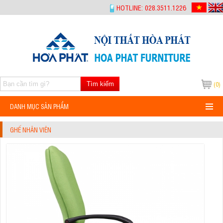
-->
HOTLINE: 028.3511.1226
Tìm kiếm
(0)
DANH MỤC SẢN PHẨM
GHẾ NHÂN VIÊN