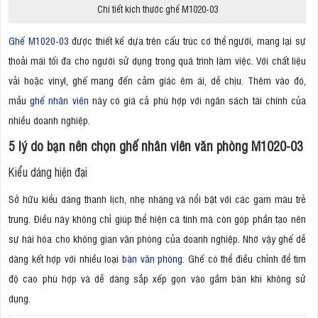
Chi tiết kích thước ghế M1020-03
Ghế M1020-03
được thiết kế dựa trên cấu trúc cơ thể người, mang lại sự
thoải mái tối đa cho người sử dụng trong quá trình làm việc. Với chất liệu
vải hoặc vinyl, ghế mang đến cảm giác êm ái, dễ chịu. Thêm vào đó,
mẫu
ghế nhân viên
này có giá cả phù hợp với ngân sách tài chính của
nhiều doanh nghiệp.
5 lý do bạn nên chọn ghế nhân viên văn phòng M1020-03
Kiểu dáng hiện đại
Sở hữu kiểu dáng thanh lịch, nhẹ nhàng và nổi bật với các gam màu trẻ
trung. Điều này không chỉ giúp thể hiện cá tính mà còn góp phần tạo nên
sự hài hòa cho không gian văn phòng của doanh nghiệp. Nhờ vậy ghế dễ
dàng kết hợp với nhiều loại
bàn văn phòng
. Ghế có thể điều chỉnh để tìm
độ cao phù hợp và dễ dàng sắp xếp gọn vào gầm bàn khi không sử
dụng.