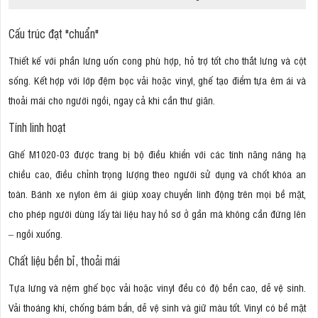
Cấu trúc đạt "chuẩn"
Thiết kế với phần lưng uốn cong phù hợp, hỗ trợ tốt cho thắt lưng và cột
sống. Kết hợp với lớp đệm bọc vải hoặc vinyl, ghế tạo điểm tựa êm ái và
thoải mái cho người ngồi, ngay cả khi cần thư giãn.
Tính linh hoạt
Ghế M1020-03 được trang bị bộ điều khiển với các tính năng nâng hạ
chiều cao, điều chỉnh trọng lượng theo người sử dụng và chốt khóa an
toàn. Bánh xe nylon êm ái giúp xoay chuyển linh động trên mọi bề mặt,
cho phép người dùng lấy tài liệu hay hồ sơ ở gần mà không cần đứng lên
– ngồi xuống.
Chất liệu bền bỉ, thoải mái
Tựa lưng và nệm ghế bọc vải hoặc vinyl đều có độ bền cao, dễ vệ sinh.
Vải thoáng khí, chống bám bẩn, dễ vệ sinh và giữ màu tốt. Vinyl có bề mặt