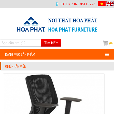
-->
HOTLINE: 028.3511.1226
Tìm kiếm
(0)
DANH MỤC SẢN PHẨM
GHẾ NHÂN VIÊN