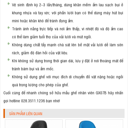
Vệ sinh định kỳ 2–3 lần/tháng, dùng khăn mềm ẩm lau sạch bụi ở
khung nhựa và tay vịn; với phần lưới bạn có thể dùng máy hút bụi
mini hoặc khăn khô để tránh đọng ẩm.
Tránh ánh nắng trực tiếp và nơi ẩm thấp, vì nhiệt độ và độ ẩm cao
có thể làm giảm tuổi thọ của vải lưới và mút ngồi.
Không dùng chất tẩy mạnh chà sát lên bề mặt vải lưới dễ làm sờn
rách, giảm độ đàn hồi của vật liệu.
Khi không sử dụng trong thời gian dài, lưu ý đặt ở nơi thoáng mát để
tránh bám bụi và ẩm mốc.
Không sử dụng ghế với mục đích di chuyển đồ vật nặng hoặc ngồi
quá trọng lượng cho phép của ghế.
Cuối cùng để nhanh chóng sở hữu mẫu ghế nhân viên GX07B hãy nhấn
gọi hotline 028.3511.1236 bạn nhé!
SẢN PHẨM LIÊN QUAN