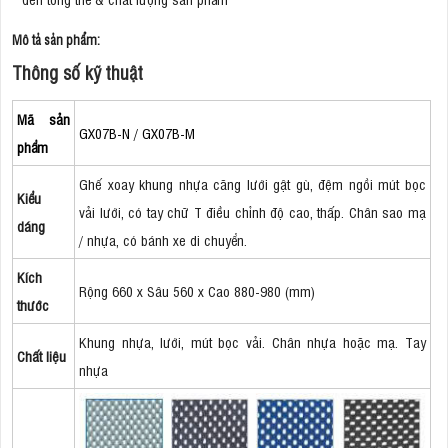
Mô tả sản phẩm:
Thông số kỹ thuật
Mã sản
GX07B-N / GX07B-M
phẩm
Ghế xoay khung nhựa căng lưới gật gù, đệm ngồi mút bọc
Kiểu
vải lưới, có tay chữ T điều chỉnh độ cao, thấp. Chân sao mạ
dáng
/ nhựa, có bánh xe di chuyển.
Kích
Rộng 660 x Sâu 560 x Cao 880-980 (mm)
thước
Khung nhựa, lưới, mút bọc vải. Chân nhựa hoặc mạ. Tay
Chất liệu
nhựa