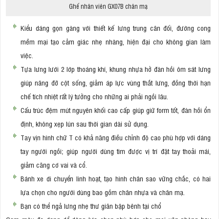
Ghế nhân viên GX07B chân mạ
Kiểu dáng gọn gàng với thiết kế lưng trung cân đối, đường cong
mềm mại tạo cảm giác nhẹ nhàng, hiện đại cho không gian làm
việc.
Tựa lưng lưới 2 lớp thoáng khí, khung nhựa hở đàn hồi ôm sát lưng
giúp nâng đỡ cột sống, giảm áp lực vùng thắt lưng, đồng thời hạn
chế tích nhiệt rất lý tưởng cho những ai phải ngồi lâu.
Cấu trúc đệm mút nguyên khối cao cấp giúp giữ form tốt, đàn hồi ổn
định, không xẹp lún sau thời gian dài sử dụng.
Tay vịn hình chữ T có khả năng điều chỉnh độ cao phù hợp với dáng
tay người ngồi; giúp người dùng tìm được vị trí đặt tay thoải mái,
giảm căng cơ vai và cổ.
Bánh xe di chuyển linh hoạt, tạo hình chân sao vững chắc, có hai
lựa chọn cho người dùng bao gồm chân nhựa và chân mạ.
Bạn có thể ngả lưng nhẹ thư giãn bập bênh tại chổ