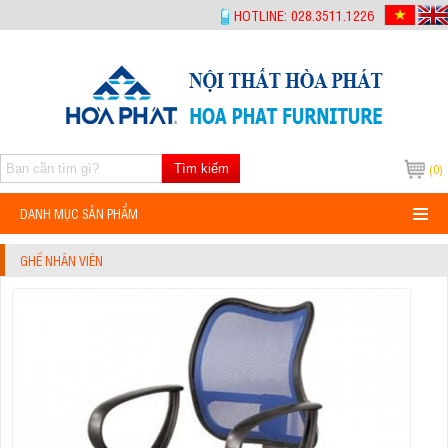
-->
HOTLINE: 028.3511.1226
Tìm kiếm
(0)
DANH MỤC SẢN PHẨM
GHẾ NHÂN VIÊN