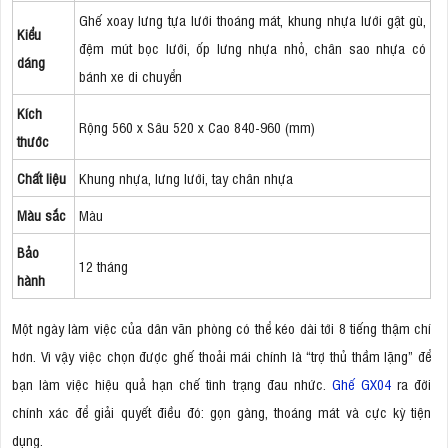
Ghế xoay lưng tựa lưới thoáng mát, khung nhựa lưới gật gù,
Kiểu
đệm mút bọc lưới, ốp lưng nhựa nhỏ, chân sao nhựa có
dáng
bánh xe di chuyển
Kích
Rộng 560 x Sâu 520 x Cao 840-960 (mm)
thước
Chất liệu
Khung nhựa, lưng lưới, tay chân nhựa
Màu sắc
Màu
Bảo
12 tháng
hành
Một ngày làm việc của dân văn phòng có thể kéo dài tới 8 tiếng thậm chí
hơn. Vì vậy việc chọn được ghế thoải mái chính là “trợ thủ thầm lặng” để
bạn làm việc hiệu quả hạn chế tình trạng đau nhức.
Ghế GX04
ra đời
chính xác để giải quyết điều đó: gọn gàng, thoáng mát và cực kỳ tiện
dụng.