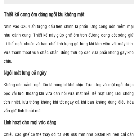
Thiết kế cong ôm dáng ngồi lâu không mệt
Nhìn vào GX04 ấn tượng đầu tiên chính là phần lưng cong uốn mềm mại
như cánh cung. Thiết kế này giúp ghế ôm trọn đường cong cột sống giữ
tư thế ngồi chuẩn và hạn chế tình trạng gù lưng khi làm việc với máy tính.
Vừa thanh thoát vừa chắc chắn, đồng thời độ cao vừa phải không gây khó
chịu.
Ngồi mát lưng cả ngày
Không còn cảnh ngồi lâu là nóng bí khó chịu. Tựa lưng và mặt ngồi được
bọc vải lưới thoáng khí vừa đàn hồi vừa mát mẻ. Bề mặt lưng lưới chống
tích nhiệt, lưu thông không khí tốt ngay cả khi bạn không dùng điều hòa
vẫn giữ tính thoải mái.
Linh hoạt cho mọi vóc dáng
Chiều cao ghế có thể thay đổi từ 840-960 mm nhờ piston khí nén chỉ cần