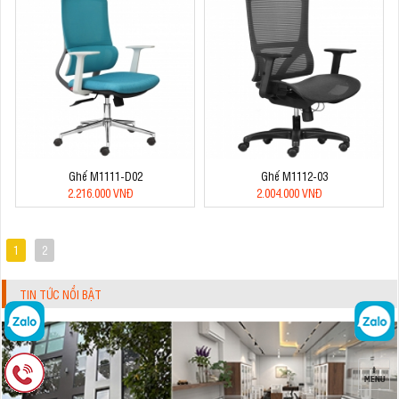
Ghế M1111-D02
Ghế M1112-03
2.216.000 VNĐ
2.004.000 VNĐ
1
2
TIN TỨC NỔI BẬT