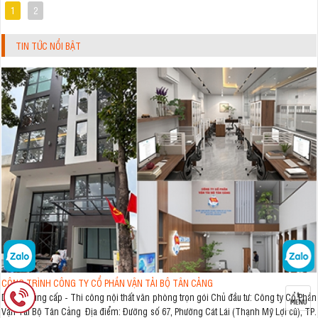
1
2
TIN TỨC NỔI BẬT
CÔNG TRÌNH CÔNG TY CỔ PHẦN VẬN TẢI BỘ TÂN CẢNG
Dự án: Cung cấp - Thi công nội thất văn phòng trọn gói Chủ đầu tư: Công ty Cổ Phần
Vận Tải Bộ Tân Cảng Địa điểm: Đường số 67, Phường Cát Lái (Thạnh Mỹ Lợi cũ), TP.