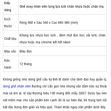
Kiểu
Ghế xoay nhân viên lưng tựa lưới chân nhựa hoặc chân mạ
dáng
Kích
Rộng 660 x Sâu 560 x Cao 880-980 (mm)
thước
Khung tựa nhựa bọc lưới , đệm mút đúc bọc vải lưới, chân
Chất liệu
nhựa hoặc mạ chrome kết hết niken
Màu sắc
Màu đen
Bảo
12 tháng
hành
Không giống như dòng ghế cầu kỳ tinh tế dành cho lãnh đạo hay quản lý,
dòng ghế nhân viên
thường chỉ cần gọn nhẹ nhưng vẫn đảm bảo sự thoải
mái và êm ái. Vì vậy thương hiệu 190 mang đến mẫu GX07. Được tạo nên
nét mềm mại cho sản phẩm bên cạnh đó là sự hiện đại, trẻ trung làm nổi
bật đặc trưng đơn giản và hiệu quả. Tham khảo ngay sản phẩm dưới đây.