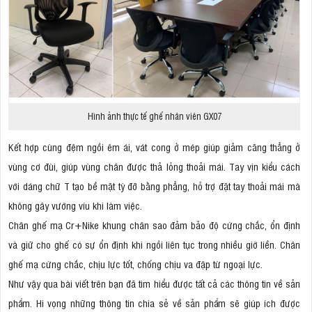
Hình ảnh thực tế ghế nhân viên GX07
Kết hợp cùng đệm ngồi êm ái, vát cong ở mép giúp giảm căng thẳng ở
vùng cơ đùi, giúp vùng chân được thả lỏng thoải mái. Tay vịn kiểu cách
với dáng chữ T tạo bề mặt tỳ đỡ bằng phẳng, hỗ trợ đặt tay thoải mái mà
không gây vướng víu khi làm việc.
Chân ghế mạ Cr+Nike khung chân sao đảm bảo độ cứng chắc, ổn định
và giữ cho ghế có sự ổn định khi ngồi liên tục trong nhiều giờ liền. Chân
ghế mạ cứng chắc, chịu lực tốt, chống chịu va đập từ ngoại lực.
Như vậy qua bài viết trên bạn đã tìm hiểu được tất cả các thông tin về sản
phẩm. Hi vọng những thông tin chia sẻ về sản phẩm sẽ giúp ích được