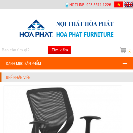
-->
HOTLINE: 028.3511.1226
Tìm kiếm
(0)
DANH MỤC SẢN PHẨM
GHẾ NHÂN VIÊN