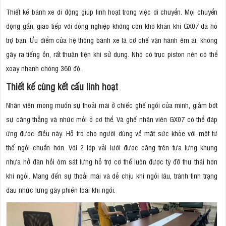
Thiết kế bánh xe di động giúp linh hoạt trong việc di chuyển. Mọi chuyển
động gần, giao tiếp với đồng nghiệp không còn khó khăn khi GX07 đã hỗ
trợ bạn. Ưu điểm của hệ thống bánh xe là cơ chế vận hành êm ái, không
gây ra tiếng ồn, rất thuận tiện khi sử dụng. Nhờ có trục piston nên có thể
xoay nhanh chóng 360 độ.
Thiết kế cùng kết cấu linh hoạt
Nhân viên mong muốn sự thoải mái ở chiếc ghế ngồi của mình, giảm bớt
sự căng thẳng và nhức mỏi ở cơ thể. Và ghế nhân viên GX07 có thể đáp
ứng được điều này. Hỗ trợ cho người dùng về mặt sức khỏe với một tư
thế ngồi chuẩn hơn. Với 2 lớp vải lưới được căng trên tựa lưng khung
nhựa hở đàn hồi ôm sát lưng hỗ trợ cơ thể luôn được tỳ đỡ thư thái hơn
khi ngồi. Mang đến sự thoải mái và dễ chịu khi ngồi lâu, tránh tình trạng
đau nhức lưng gây phiền toái khi ngồi.