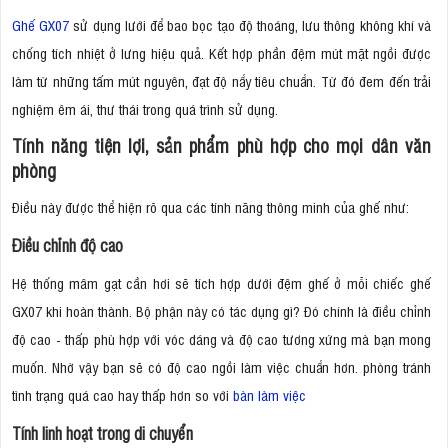
Ghế GX07
sử dụng lưới để bao bọc tạo độ thoáng, lưu thông không khí và
chống tích nhiệt ở lưng hiệu quả. Kết hợp phần đệm mút mặt ngồi được
làm từ những tấm mút nguyên, đạt độ nẩy tiêu chuẩn. Từ đó đem đến trải
nghiệm êm ái, thư thái trong quá trình sử dụng.
Tính năng tiện lợi, sản phẩm phù hợp cho mọi dân văn
phòng
Điều này được thể hiện rõ qua các tính năng thông minh của ghế như:
Điều chỉnh độ cao
Hệ thống mâm gạt cần hơi sẽ tích hợp dưới đệm ghế ở mỗi chiếc ghế
GX07 khi hoàn thành. Bộ phận này có tác dụng gì? Đó chính là điều chỉnh
độ cao - thấp phù hợp với vóc dáng và độ cao tương xứng mà bạn mong
muốn. Nhờ vậy bạn sẽ có độ cao ngồi làm việc chuẩn hơn. phòng tránh
tình trạng quá cao hay thấp hơn so với
bàn làm việc
Tính linh hoạt trong di chuyển