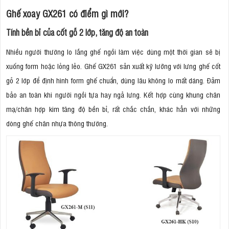
Ghế xoay GX261 có điểm gì mới?
Tính bền bỉ của cốt gỗ 2 lớp, tăng độ an toàn
Nhiều người thường lo lắng ghế ngồi làm việc dùng một thời gian sẽ bị
xuống form hoặc lỏng lẻo. Ghế GX261 sản xuất kỹ lưỡng với lưng ghế cốt
gỗ 2 lớp để định hình form ghế chuẩn, dùng lâu không lo mất dáng. Đảm
bảo an toàn khi người ngồi tựa hay ngả lưng. Kết hợp cùng khung chân
mạ/chân hợp kim tăng độ bền bỉ, rất chắc chắn, khác hẳn với những
dòng ghế chân nhựa thông thường.