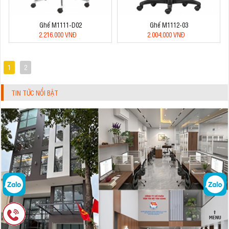
Ghế M1111-D02
Ghế M1112-03
2.216.000 VNĐ
2.004.000 VNĐ
1
2
TIN TỨC NỔI BẬT