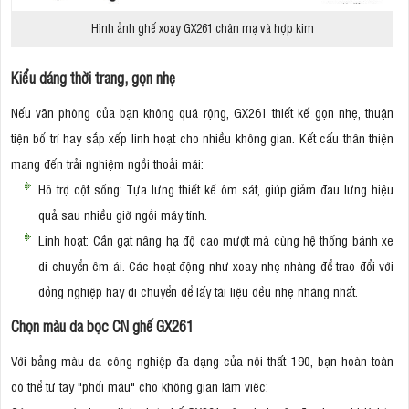
Hình ảnh ghế xoay GX261 chân mạ và hợp kim
Kiểu dáng thời trang, gọn nhẹ
Nếu văn phòng của bạn không quá rộng, GX261 thiết kế gọn nhẹ, thuận
tiện bố trí hay sắp xếp linh hoạt cho nhiều không gian. Kết cấu thân thiện
mang đến trải nghiệm ngồi thoải mái:
Hỗ trợ cột sống: Tựa lưng thiết kế ôm sát, giúp giảm đau lưng hiệu
quả sau nhiều giờ ngồi máy tính.
Linh hoạt: Cần gạt nâng hạ độ cao mượt mà cùng hệ thống bánh xe
di chuyển êm ái. Các hoạt động như xoay nhẹ nhàng để trao đổi với
đồng nghiệp hay di chuyển để lấy tài liệu đều nhẹ nhàng nhất.
Chọn màu da bọc CN ghế GX261
Với bảng màu da công nghiệp đa dạng của nội thất 190, bạn hoàn toàn
có thể tự tay "phối màu" cho không gian làm việc: