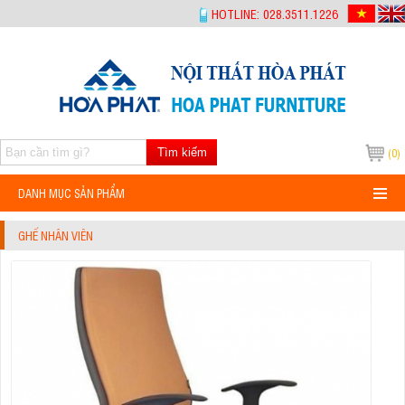
-->
HOTLINE: 028.3511.1226
Tìm kiếm
(0)
DANH MỤC SẢN PHẨM
GHẾ NHÂN VIÊN