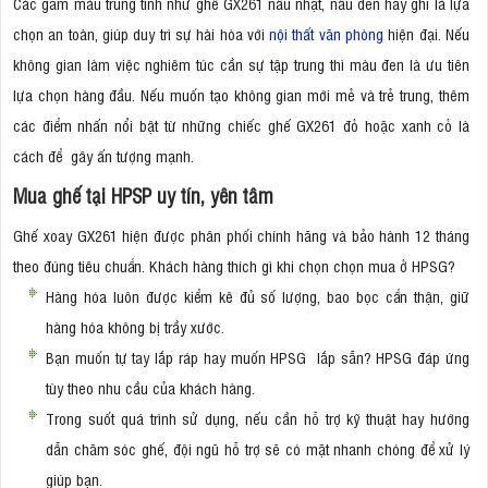
Các gam màu trung tính như ghế GX261 nâu nhạt, nâu đen hay ghi là lựa
chọn an toàn, giúp duy trì sự hài hòa với
nội thất văn phòng
hiện đại. Nếu
không gian làm việc nghiêm túc cần sự tập trung thì màu đen là ưu tiên
lựa chọn hàng đầu. Nếu muốn tạo không gian mới mẻ và trẻ trung, thêm
các điểm nhấn nổi bật từ những chiếc ghế GX261 đỏ hoặc xanh cỏ là
cách để gây ấn tượng mạnh.
Mua ghế tại HPSP uy tín, yên tâm
Ghế xoay GX261 hiện được phân phối chính hãng và bảo hành 12 tháng
theo đúng tiêu chuẩn. Khách hàng thích gì khi chọn chọn mua ở HPSG?
Hàng hóa luôn được kiểm kê đủ số lượng, bao bọc cẩn thận, giữ
hàng hóa không bị trầy xước.
Bạn muốn tự tay lắp ráp hay muốn HPSG lắp sẵn? HPSG đáp ứng
tùy theo nhu cầu của khách hàng.
Trong suốt quá trình sử dụng, nếu cần hỗ trợ kỹ thuật hay hướng
dẫn chăm sóc ghế, đội ngũ hỗ trợ sẽ có mặt nhanh chóng để xử lý
giúp bạn.