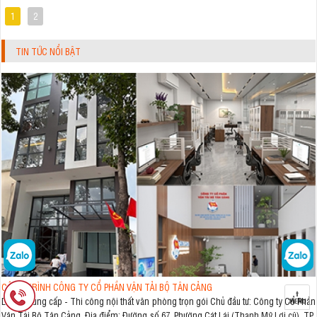
1
2
TIN TỨC NỔI BẬT
CÔNG TRÌNH CÔNG TY CỔ PHẦN VẬN TẢI BỘ TÂN CẢNG
Dự án: Cung cấp - Thi công nội thất văn phòng trọn gói Chủ đầu tư: Công ty Cổ Phần
Vận Tải Bộ Tân Cảng Địa điểm: Đường số 67, Phường Cát Lái (Thạnh Mỹ Lợi cũ), TP.