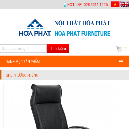
-->
HOTLINE: 028.3511.1226
Tìm kiếm
(0)
DANH MỤC SẢN PHẨM
GHẾ TRƯỞNG PHÒNG