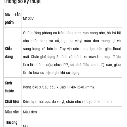
Thông số kỹ thuật
Mã sản
M1027
phẩm
Ghế trưởng phòng có kiểu dáng lưng cao cong nhẹ, hỗ trợ tốt
cho phần lưng và cổ, bọc da vinyl màu đen mang lại vẻ
Kiểu
sang trọng và bền bỉ. Tay vịn uốn cong tạo cảm giác thoải
dáng
mái. Chân ghế dạng 5 cánh với bánh xe xoay linh hoạt, được
làm từ nhôm hoặc nhựa PP, cơ chế điều chỉnh độ cao, giúp
tối ưu hóa sự tiện nghi khi sử dụng.
Kích
Rộng 640 x Sâu 550 x Cao 1140-1240 (mm)
thước
Chất liệu
Đệm tựa mút bọc da vinyl, chân nhựa hoặc chân nhôm
Màu sắc
Màu đen
Thương
Mia