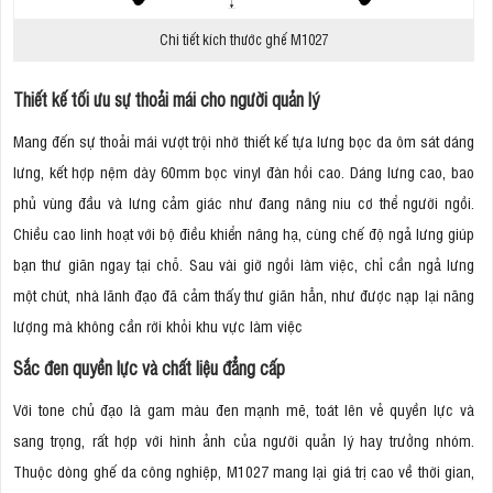
Chi tiết kích thước ghế M1027
Thiết kế tối ưu sự thoải mái cho người quản lý
Mang đến sự thoải mái vượt trội nhờ thiết kế tựa lưng bọc da ôm sát dáng
lưng, kết hợp nệm dày 60mm bọc vinyl đàn hồi cao. Dáng lưng cao, bao
phủ vùng đầu và lưng cảm giác như đang nâng niu cơ thể người ngồi.
Chiều cao linh hoạt với bộ điều khiển nâng hạ, cùng chế độ ngả lưng giúp
bạn thư giãn ngay tại chỗ. Sau vài giờ ngồi làm việc, chỉ cần ngả lưng
một chút, nhà lãnh đạo đã cảm thấy thư giãn hẳn, như được nạp lại năng
lượng mà không cần rời khỏi khu vực làm việc
Sắc đen quyền lực và chất liệu đẳng cấp
Với tone chủ đạo là gam màu đen mạnh mẽ, toát lên vẻ quyền lực và
sang trọng, rất hợp với hình ảnh của người quản lý hay trưởng nhóm.
Thuộc dòng ghế da công nghiệp, M1027 mang lại giá trị cao về thời gian,