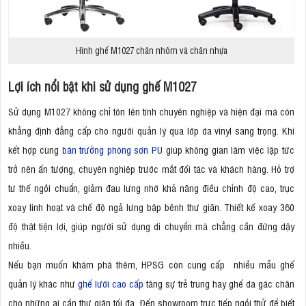
Hình ghế M1027 chân nhôm và chân nhựa
Lợi ích nổi bật khi sử dụng ghế M1027
Sử dụng M1027 không chỉ tôn lên tính chuyên nghiệp và hiện đại mà còn
khẳng định đẳng cấp cho người quản lý qua lớp da vinyl sang trọng. Khi
kết hợp cùng
bàn trưởng phòng sơn PU
giúp không gian làm việc lập tức
trở nên ấn tượng, chuyên nghiệp trước mắt đối tác và khách hàng. Hỗ trợ
tư thế ngồi chuẩn, giảm đau lưng nhờ khả năng điều chỉnh độ cao, trục
xoay linh hoạt và chế độ ngả lưng bập bênh thư giãn. Thiết kế xoay 360
độ thật tiện lợi, giúp người sử dụng di chuyển mà chẳng cần đứng dậy
nhiều.
Nếu bạn muốn khám phá thêm, HPSG còn cung cấp nhiều mẫu ghế
quản lý khác như
ghế lưới cao cấp
tăng sự trẻ trung hay ghế da gác chân
cho những ai cần thư giãn tối đa. Đến showroom trực tiếp ngồi thử để biết