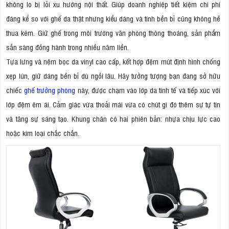
không lo bị lỗi xu hướng nội thất. Giúp doanh nghiệp tiết kiệm chi phí
đáng kể so với ghế da thật nhưng kiểu dáng và tính bền bỉ cũng không hề
thua kém. Giữ ghế trong môi trường văn phòng thông thoáng, sản phẩm
sẵn sàng đồng hành trong nhiều năm liền.
Tựa lưng và nệm bọc da vinyl cao cấp, kết hợp đệm mút định hình chống
xẹp lún, giữ dáng bền bỉ dù ngồi lâu. Hãy tưởng tượng bạn đang sở hữu
chiếc
ghế trưởng phòng
này, được chạm vào lớp da tinh tế và tiếp xúc với
lớp đệm êm ái. Cảm giác vừa thoải mái vừa có chút gì đó thêm sự tự tin
và tăng sự sáng tạo. Khung chân có hai phiên bản: nhựa chịu lực cao
hoặc kim loại chắc chắn.