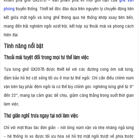
phòng
truyền thống. Thiết kế độc đáo dựa trên nguyên lý chuyển động liên
kết giữa mặt ngồi và lưng ghế thông qua hệ thống khớp xoay tiên tiến,
mang đến trải nghiệm ngồi vượt trội, kết hợp sự thoải mái và phong cách
hiện đại.
Tính năng nổi bật
Thoải mái tuyệt đối trong mọi tư thế làm việc
Tựa lưng ghế GX207B được thiết kế với các đường cong ôm sát lưng,
đảm bảo hỗ trợ cột sống tối ưu ở mọi tư thế ngồi. Chỉ cần điều chỉnh núm
vặn bên tay phải đệm ngồi là có thể tùy chỉnh góc nghiêng lưng ghế từ 0°
đến 22°, mang lại cảm giác dễ chịu, giảm căng thẳng trong suốt thời gian
làm việc.
Thư giãn nghỉ trưa ngay tại nơi làm việc
Chỉ với một thao tác đơn giản – nới lỏng núm vặn và nhẹ nhàng ngả lưng
– hệ thống lò xo được tối ưu hóa sẽ hỗ trợ mặt ngồi trượt về phía trước