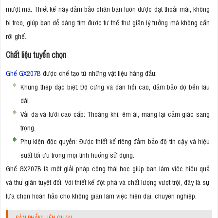
mượt mà. Thiết kế này đảm bảo chân bạn luôn được đặt thoải mái, không
bị treo, giúp bạn dễ dàng tìm được tư thế thư giãn lý tưởng mà không cần
rời ghế.
Chất liệu tuyển chọn
Ghế GX207B
được chế tạo từ những vật liệu hàng đầu:
Khung thép đặc biệt: Độ cứng và đàn hồi cao, đảm bảo độ bền lâu
dài.
Vải da và lưới cao cấp: Thoáng khí, êm ái, mang lại cảm giác sang
trọng.
Phụ kiện độc quyền: Được thiết kế riêng đảm bảo độ tin cậy và hiệu
suất tối ưu trong mọi tình huống sử dụng.
Ghế GX207B là một giải pháp công thái học giúp bạn làm việc hiệu quả
và thư giãn tuyệt đối. Với thiết kế đột phá và chất lượng vượt trội, đây là sự
lựa chọn hoàn hảo cho không gian làm việc hiện đại, chuyên nghiệp.
SẢN PHẨM LIÊN QUAN