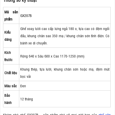
Mã sản
GX207B
phẩm
Ghế xoay lưới cao cấp lưng ngả 180 o, tựa cao có đệm ngối
Kiểu
đầu, khung chân sao 350 mạ / khung chân sơn tĩnh điện. Có
dáng
bánh xe di chuyển.
Kích
Rộng 640 x Sâu 600 x Cao 1170-1250 (mm)
thước
Khung thép, tựa lưới, khung chân sơn hoặc mạ, đệm mút
Chất liệu
bọc vải
Màu sắc
Đen
Bảo
12 tháng
hành
Khám phá ghế GX207B – sản phẩm phá vỡ mọi giới hạn của
ghế văn