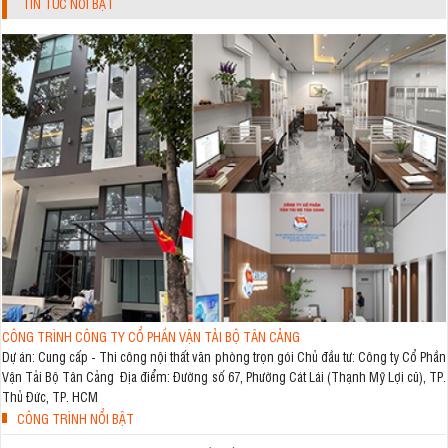
TIN TỨC NỔI BẬT
CÔNG TRÌNH CÔNG TY CỔ PHẦN VẬN TẢI BỘ TÂN CẢNG
Dự án: Cung cấp - Thi công nội thất văn phòng trọn gói Chủ đầu tư: Công ty Cổ Phần
Vận Tải Bộ Tân Cảng Địa điểm: Đường số 67, Phường Cát Lái (Thạnh Mỹ Lợi cũ), TP.
Thủ Đức, TP. HCM
CÔNG TRÌNH NỔI BẬT