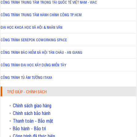
CÔNG TRÌNH TRUNG TÂM TRỌNG TÀI QUỐC TẾ VIỆT NAM - VIAC
CÔNG TRÌNH TRUNG TÂM HÀNH CHÍNH CÔNG TP.HCM
ĐẠI HỌC KHOA HỌC XÃ HỘI & NHÂN VĂN
CÔNG TRÌNH SEREPOK COWORKING SPACE
CÔNG TRÌNH BẢO HIỂM XÃ HỘI TÂN CHÂU - AN GIANG
CÔNG TRÌNH ĐẠI HỌC XÂY DỰNG MIỀN TÂY
CÔNG TRÌNH TỦ ÂM TƯỜNG ITAXA
TRỢ GIÚP - CHÍNH SÁCH
Chính sách giao hàng
Chính sách bảo hành
Thanh toán - Bảo mật
Bảo hành - Bảo trì
Công trình đã thực hiện