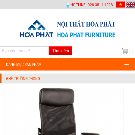
-->
HOTLINE: 028.3511.1226
Tìm kiếm
(0)
DANH MỤC SẢN PHẨM
GHẾ TRƯỞNG PHÒNG