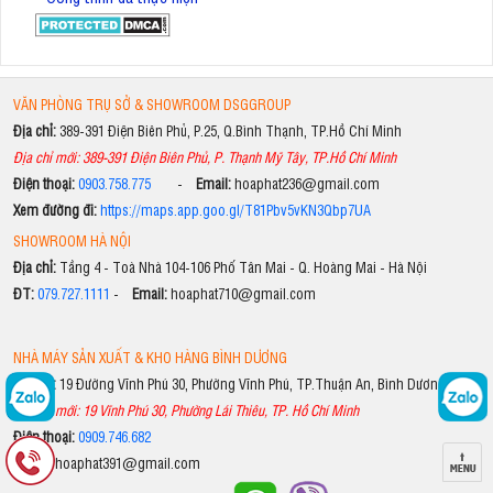
VĂN PHÒNG TRỤ SỞ & SHOWROOM DSGGROUP
Địa chỉ:
389-391 Điện Biên Phủ, P.25, Q.Bình Thạnh, TP.Hồ Chí Minh
Địa chỉ mới: 389-391 Điện Biên Phủ, P. Thạnh Mỹ Tây, TP.Hồ Chí Minh
Điện thoại:
0903.758.775
-
Email:
hoaphat236@gmail.com
Xem đường đi:
https://maps.app.goo.gl/T81Pbv5vKN3Qbp7UA
SHOWROOM HÀ NỘI
Địa chỉ:
Tầng 4 - Toà Nhà 104-106 Phố Tân Mai - Q. Hoàng Mai - Hà Nội
ĐT:
079.727.1111
-
Email:
hoaphat710@gmail.com
NHÀ MÁY SẢN XUẤT & KHO HÀNG BÌNH DƯƠNG
Địa chỉ:
19 Đường Vĩnh Phú 30, Phường Vĩnh Phú, TP.Thuận An, Bình Dương
Địa chỉ mới: 19 Vĩnh Phú 30, Phường Lái Thiêu, TP. Hồ Chí Minh
Điện thoại:
0909.746.682
Email:
hoaphat391@gmail.com