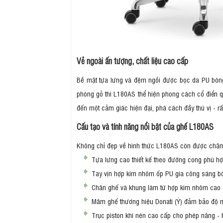
Vẻ ngoài ấn tượng, chất liệu cao cấp
Bề mặt tựa lưng và đệm ngồi được bọc da PU bóng n
phòng gỗ thì L180AS thể hiện phong cách cổ điển 
đến một cảm giác hiện đại, phá cách đầy thú vị - rấ
Cấu tạo và tính năng nổi bật của ghế L180AS
Không chỉ đẹp về hình thức L180AS còn được chăm 
Tựa lưng cao thiết kế theo đường cong phù hợ
Tay vịn hợp kim nhôm ốp PU gia công sáng bó
Chân ghế và khung làm từ hợp kim nhôm cao cấ
Mâm ghế thương hiệu Donati (Ý) đảm bảo độ n
Trục piston khí nén cao cấp cho phép nâng - h