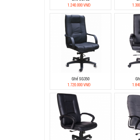
1.240.000 VNĐ
1.30
Ghế SG350
Gh
1.720.000 VNĐ
1.84