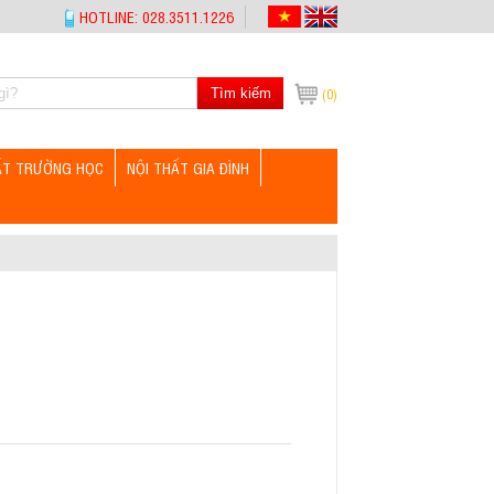
HOTLINE: 028.3511.1226
Tìm kiếm
(0)
ẤT TRƯỜNG HỌC
NỘI THẤT GIA ĐÌNH