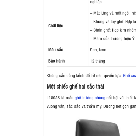
nghiệp.
– Mặt lưng và mặt ngồi: 
– Khung và tay ghế: Hợp 
Chất liệu
– Chân ghế: Hợp kim nhô
– Mâm của thương hiệu Ý 
Màu sắc
Đen, kem
Bảo hành
12 tháng
Không cần cồng kềnh để trở nên quyền lực.
Ghế xo
Một chiếc ghế hai sắc thái
L180AS là mẫu
ghế trưởng phòng
nổi bật với thiết
vuông vắn, sắc sảo và thẩm mỹ. Đường nét gọn gàng