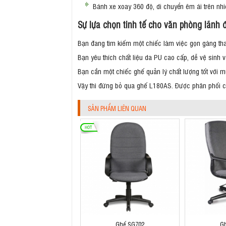
Bánh xe xoay 360 độ, di chuyển êm ái trên nhi
Sự lựa chọn tinh tế cho văn phòng lãnh 
Bạn đang tìm kiếm một chiếc làm việc gọn gàng tha
Bạn yêu thích chất liệu da PU cao cấp, dễ vệ sinh v
Bạn cần một chiếc ghế quản lý chất lượng tốt với m
Vậy thì đừng bỏ qua ghế L180AS. Được phân phối c
SẢN PHẨM LIÊN QUAN
Ghế SG702
G