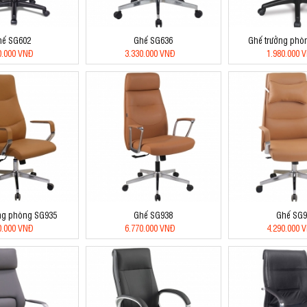
hế SG602
Ghế SG636
Ghế trưởng phò
0.000 VNĐ
3.330.000 VNĐ
1.980.000 
ng phòng SG935
Ghế SG938
Ghế SG9
0.000 VNĐ
6.770.000 VNĐ
4.290.000 