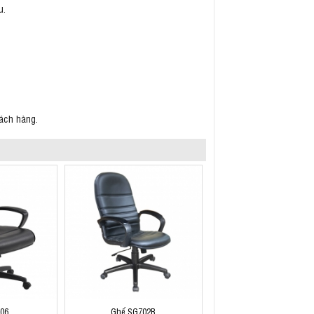
u.
ách hàng.
06
Ghế SG702B