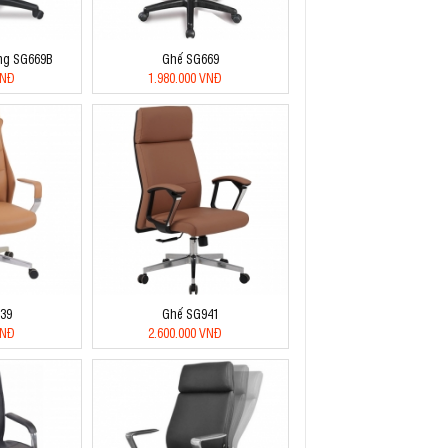
ng SG669B
Ghế SG669
VNĐ
1.980.000 VNĐ
39
Ghế SG941
VNĐ
2.600.000 VNĐ