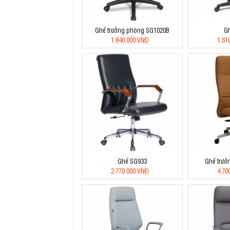
Ghế trưởng phòng SG1020B
G
1.840.000 VNĐ
1.61
Ghế SG933
Ghế trưở
2.770.000 VNĐ
4.70