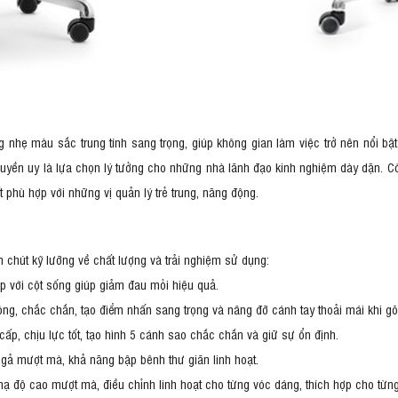
hẹ màu sắc trung tính sang trọng, giúp không gian làm việc trở nên nổi bật
quyền uy là lựa chọn lý tưởng cho những nhà lãnh đạo kinh nghiệm dày dặn. C
t phù hợp với những vị quản lý trẻ trung, năng động.
chút kỹ lưỡng về chất lượng và trải nghiệm sử dụng:
p với cột sống giúp giảm đau mỏi hiệu quả.
ng, chắc chắn, tạo điểm nhấn sang trọng và nâng đỡ cánh tay thoải mái khi g
p, chịu lực tốt, tạo hình 5 cánh sao chắc chắn và giữ sự ổn định.
gả mượt mà, khả năng bập bênh thư giãn linh hoạt.
ạ độ cao mượt mà, điều chỉnh linh hoạt cho từng vóc dáng, thích hợp cho từng 