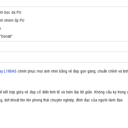
nệm bọc da PU
kim nhôm ốp PU
m
“Donati”
ay L180AS
chinh phục mọi ánh nhìn bằng vẻ đẹp gọn gàng, chuẩn chỉnh và tinh 
 kế kết hợp giữa vẻ đẹp cổ điển tinh tế và hiện đại tối giản. Không cầu kỳ trong
, dứt khoát tôn lên phong thái chuyên nghiệp, đĩnh đạc của người lãnh đạo.