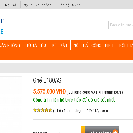
MẸO VẶT
ĐẠI LÝ - CHI NHÁNH
LIÊN HỆ - GÓP Ý
VĂN PHÒNG
TỦ TÀI LIỆU
KÉT SẮT
NỘI THẤT CÔNG TRÌNH
NỘI TH
Ghế L180AS
5.575.000 VNĐ
( Vui lòng cộng VAT khi thanh toán )
Công trình liên hệ trực tiếp để có giá tốt nhất
(5 trên 1 bình chọn) - 1274 lượt xem