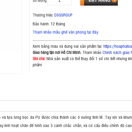
Số lượng
Thương hiệu:
DSGGROUP
Bảo hành: 12 tháng
Tham khảo mẫu ghế văn phòng tại đây
Xem bảng màu và dung sai sản phẩm tại:
https://hoaphat
. Tham khảo
Chính sách giao 
Giao hàng tận nơi Hồ Chí Minh
Nhà sản xuất có thể thay đổi 1 số chi tiết nhưng 
Ghi chú:
phẩm
ao và tựa lưng bọc da PU được chia thành các ô vuông tinh tế. Tay vịn và k
ay linh hoạt chân đế hình sao 5 cánh chắc chắn, và cơ cấu điều chỉnh độ cao 