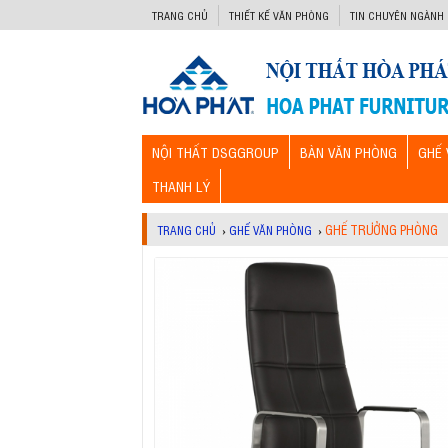
-->
TRANG CHỦ
THIẾT KẾ VĂN PHÒNG
TIN CHUYÊN NGÀNH
NỘI THẤT DSGGROUP
BÀN VĂN PHÒNG
GHẾ 
THANH LÝ
GHẾ TRƯỞNG PHÒNG
TRANG CHỦ
›
GHẾ VĂN PHÒNG
›