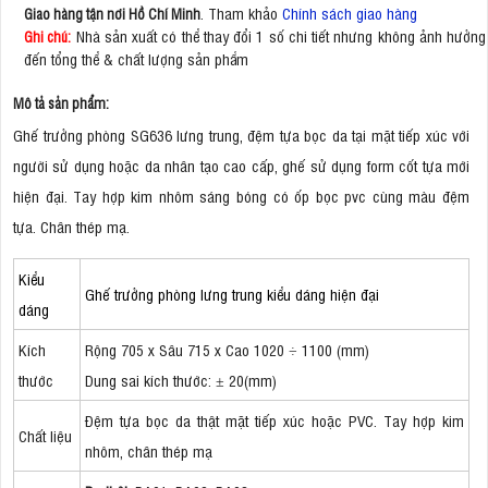
. Tham khảo
Chính sách giao hàng
Giao hàng tận nơi Hồ Chí Minh
Nhà sản xuất có thể thay đổi 1 số chi tiết nhưng không ảnh hưởng
Ghi chú:
đến tổng thể & chất lượng sản phẩm
Mô tả sản phẩm:
Ghế trưởng phòng SG636 lưng trung, đệm tựa bọc da tại mặt tiếp xúc với
người sử dụng hoặc da nhân tạo cao cấp, ghế sử dụng form cốt tựa mới
hiện đại. Tay hợp kim nhôm sáng bóng có ốp bọc pvc cùng màu đệm
tựa. Chân thép mạ.
Kiểu
Ghế trưởng phòng lưng trung kiểu dáng hiện đại
dáng
Kích
Rộng 705 x Sâu 715 x Cao 1020 ÷ 1100 (mm)
thước
Dung sai kích thước: ± 20(mm)
Đệm tựa bọc da thật mặt tiếp xúc hoặc PVC. Tay hợp kim
Chất liệu
nhôm, chân thép mạ