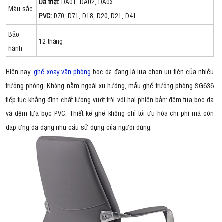
Da thật:
DA01, DA02, DA03
Màu sắc
PVC:
D70, D71, D18, D20, D21, D41
Bảo
12 tháng
hành
Hiện nay,
ghế xoay văn phòng
bọc da đang là lựa chọn ưu tiên của nhiều
trưởng phòng. Không nằm ngoài xu hướng, mẫu ghế trưởng phòng SG636
tiếp tục khẳng định chất lượng vượt trội với hai phiên bản: đệm tựa bọc da
và đệm tựa bọc PVC. Thiết kế ghế không chỉ tối ưu hóa chi phí mà còn
đáp ứng đa dạng nhu cầu sử dụng của người dùng.