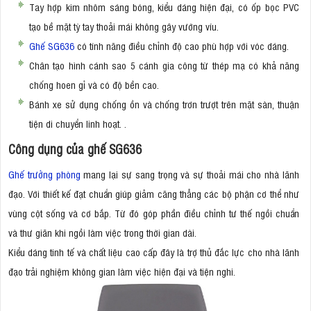
Tay hợp kim nhôm sáng bóng, kiểu dáng hiện đại, có ốp bọc PVC
tạo bề mặt tỳ tay thoải mái không gây vướng víu.
Ghế SG636
có tính năng điều chỉnh độ cao phù hợp với vóc dáng.
Chân tạo hình cánh sao 5 cánh gia công từ thép mạ có khả năng
chống hoen gỉ và có độ bền cao.
Bánh xe sử dụng chống ồn và chống trơn trượt trên mặt sàn, thuận
tiện di chuyển linh hoạt. .
Công dụng của ghế SG636
Ghế trưởng phòng
mang lại sự sang trọng và sự thoải mái cho nhà lãnh
đạo. Với thiết kế đạt chuẩn giúp giảm căng thẳng các bộ phận cơ thể như
vùng cột sống và cơ bắp. Từ đó góp phần điều chỉnh tư thế ngồi chuẩn
và thư giãn khi ngồi làm việc trong thời gian dài.
Kiểu dáng tinh tế và chất liệu cao cấp đây là trợ thủ đắc lực cho nhà lãnh
đạo trải nghiệm không gian làm việc hiện đại và tiện nghi.