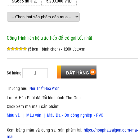
SG636 da thật
5,290,000 VNĐ
Công trình liên hệ trực tiếp để có giá tốt nhất
(5 trên 1 bình chọn) - 1260 lượt xem
Số lượng
Thương hiệu:
Nội Thất Hòa Phát
Lưu ý: Hòa Phát đã đổi tên thành The One
Click xem mã màu sản phẩm:
Mẫu vải
|
Mẫu ván
|
Mẫu Da - Da công nghiệp - PVC
Xem bảng màu và dung sai sản phẩm tại:
https://hoaphatsaigon.com/ma-
mau