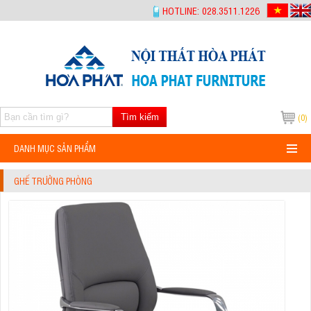
-->
HOTLINE: 028.3511.1226
Tìm kiếm
(0)
DANH MỤC SẢN PHẨM
GHẾ TRƯỞNG PHÒNG