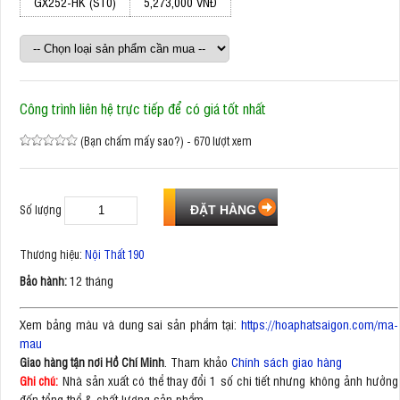
GX252-HK (S10)
5,273,000 VNĐ
Công trình liên hệ trực tiếp để có giá tốt nhất
(Bạn chấm mấy sao?) - 670 lượt xem
Số lượng
Thương hiệu:
Nội Thất 190
12 tháng
Bảo hành:
Xem bảng màu và dung sai sản phẩm tại:
https://hoaphatsaigon.com/ma-
mau
. Tham khảo
Chính sách giao hàng
Giao hàng tận nơi Hồ Chí Minh
Nhà sản xuất có thể thay đổi 1 số chi tiết nhưng không ảnh hưởng
Ghi chú:
đến tổng thể & chất lượng sản phẩm