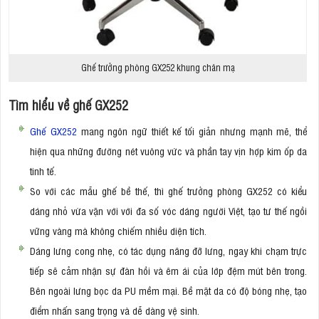
Ghế trưởng phòng GX252 khung chân mạ
Tìm hiểu về ghế GX252
Ghế GX252
mang ngôn ngữ thiết kế tối giản nhưng mạnh mẽ, thể
hiện qua những đường nét vuông vức và phần tay vịn hợp kim ốp da
tinh tế.
So với các mẫu ghế bề thế, thì ghế trưởng phòng GX252 có kiểu
dáng nhỏ vừa vặn với với đa số vóc dáng người Việt, tạo tư thế ngồi
vững vàng mà không chiếm nhiều diện tích.
Dáng lưng cong nhẹ, có tác dụng nâng đỡ lưng, ngay khi chạm trực
tiếp sẽ cảm nhận sự đàn hồi và êm ái của lớp đệm mút bên trong.
Bên ngoài lưng bọc da PU mềm mại. Bề mặt da có độ bóng nhẹ, tạo
điểm nhấn sang trọng và dễ dàng vệ sinh.