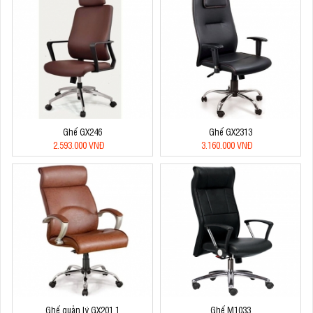
Ghế GX246
Ghế GX2313
2.593.000 VNĐ
3.160.000 VNĐ
Ghế quản lý GX201.1
Ghế M1033