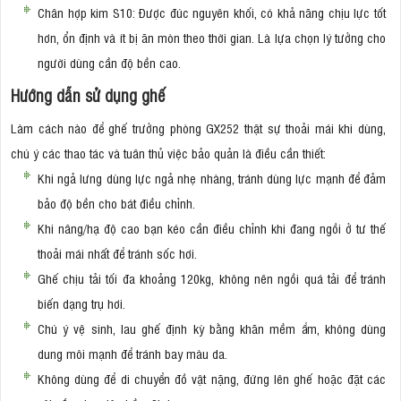
Chân hợp kim S10: Được đúc nguyên khối, có khả năng chịu lực tốt
hơn, ổn định và ít bị ăn mòn theo thời gian. Là lựa chọn lý tưởng cho
người dùng cần độ bền cao.
Hướng dẫn sử dụng ghế
Làm cách nào để ghế trưởng phòng GX252 thật sự thoải mái khi dùng,
chú ý các thao tác và tuân thủ việc bảo quản là điều cần thiết:
Khi ngả lưng dùng lực ngả nhẹ nhàng, tránh dùng lực mạnh để đảm
bảo độ bền cho bát điều chỉnh.
Khi nâng/hạ độ cao bạn kéo cần điều chỉnh khi đang ngồi ở tư thế
thoải mái nhất để tránh sốc hơi.
Ghế chịu tải tối đa khoảng 120kg, không nên ngồi quá tải để tránh
biến dạng trụ hơi.
Chú ý vệ sinh, lau ghế định kỳ bằng khăn mềm ẩm, không dùng
dung môi mạnh để tránh bay màu da.
Không dùng để di chuyển đồ vật nặng, đứng lên ghế hoặc đặt các