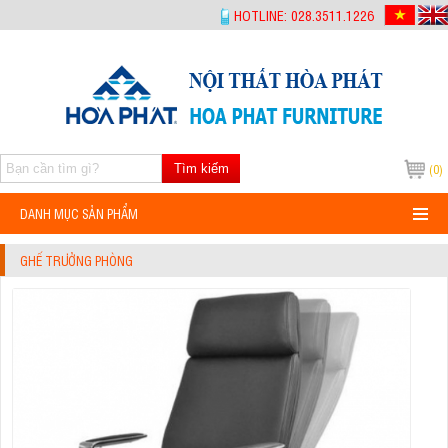
-->
HOTLINE: 028.3511.1226
Tìm kiếm
(0)
DANH MỤC SẢN PHẨM
GHẾ TRƯỞNG PHÒNG