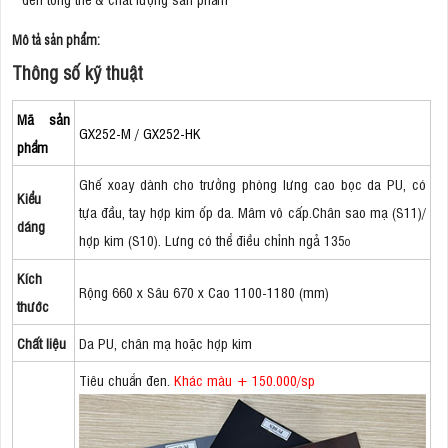
Mô tả sản phẩm:
Thông số kỹ thuật
Mã sản
GX252-M / GX252-HK
phẩm
Ghế xoay dành cho trưởng phòng lưng cao bọc da PU, có
Kiểu
tựa đầu, tay hợp kim ốp da. Mâm vô cấp.Chân sao mạ (S11)/
dáng
hợp kim (S10). Lưng có thể điều chỉnh ngả 135
o
Kích
Rộng 660 x Sâu 670 x Cao 1100-1180 (mm)
thước
Chất liệu
Da PU, chân mạ hoặc hợp kim
Tiêu chuẩn đen.
Khác màu + 150.000/sp