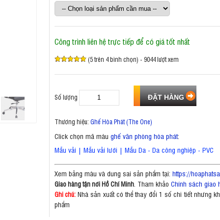
Công trình liên hệ trực tiếp để có giá tốt nhất
(5 trên 4 bình chọn) - 9044 lượt xem
Số lượng
Thương hiệu:
Ghế Hòa Phát (The One)
Click chọn mã màu
ghế văn phòng hòa phát
:
Mẫu vải
|
Mẫu vải lưới
|
Mẫu Da - Da công nghiệp - PVC
Xem bảng màu và dung sai sản phẩm tại:
https://hoaphat
. Tham khảo
Chính sách giao 
Giao hàng tận nơi Hồ Chí Minh
Nhà sản xuất có thể thay đổi 1 số chi tiết nhưng 
Ghi chú:
phẩm