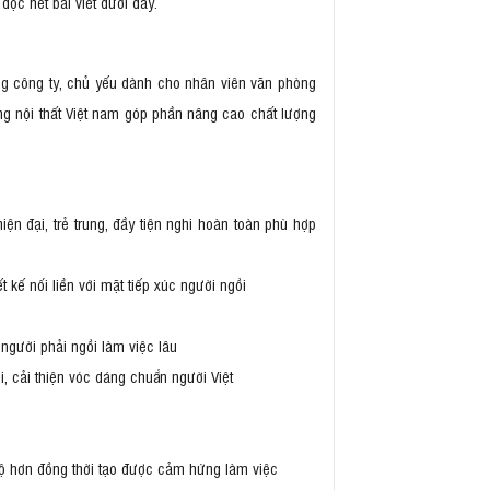
ọc hết bài viết dưới đây.
òng công ty, chủ yếu dành cho nhân viên văn phòng
ng nội thất Việt nam góp phần nâng cao chất lượng
 đại, trẻ trung, đầy tiện nghi hoàn toàn phù hợp
kế nối liền với mặt tiếp xúc người ngồi
người phải ngồi làm việc lâu
i, cải thiện vóc dáng chuẩn người Việt
độ hơn đồng thời tạo được cảm hứng làm việc