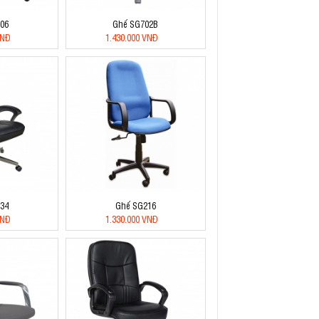
06
Ghế SG702B
VNĐ
1.430.000 VNĐ
34
Ghế SG216
VNĐ
1.330.000 VNĐ