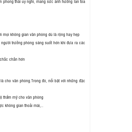
ên phong thái uy nghi, mang sức ảnh hưởng lan tỏa
i mọi không gian văn phòng dù là rộng hay hẹp
p người trưởng phòng sáng suốt hơn khi đưa ra các
i chắc chắn hơn
t là cho văn phòng.Trong đó, nổi bật với những đặc
độ thẩm mỹ cho văn phòng
 không gian thoải mái,...