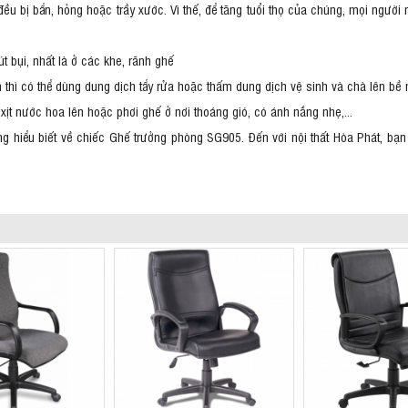
ều bị bẩn, hỏng hoặc trầy xước. Vì thế, để tăng tuổi thọ của chúng, mọi người
 bụi, nhất là ở các khe, rãnh ghế
 thì có thể dùng dung dịch tẩy rửa hoặc thấm dung dịch vệ sinh và chà lên bề
xịt nước hoa lên hoặc phơi ghế ở nơi thoáng gió, có ánh nắng nhẹ,...
ng hiểu biết về chiếc Ghế trưởng phòng SG905. Đến với nội thất Hòa Phát, bạ