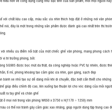
Để hiểu hơn về công dụng cũng như đặc tính của sản phẩm, mời mọi người hãy đ
kế với chất liệu cao cấp, màu sắc ưa nhìn thích hợp đặt ở những nơi văn ph
hể nói, đây là một trong những sản phẩm được đánh giá cao nhất trên thị trườ
công.
ới nhiều ưu điểm nổi bật của một chiếc ghế văn phòng, mang phong cách hiện
vị trí trưởng phòng, bởi:
g SG905 được bọc mút da thật, da công nghiệp hoặc PVC tự nhiên, được thiết 
hắn, tỉ mỉ, phóng khoáng tạo cảm giác ưa nhìn, gọn gàng, sạch đẹp
 bánh xe nhỏ tạo sự dễ dàng mỗi khi di chuyển, đặc biệt cần thiết cho những 
 ghế giúp điều chỉnh độ cao, lên xuống tạo thuận lợi cho vóc dáng của mỗi ngườ
xuất ra tay ghế và chân ghế
 đặt ở mọi nơi trong văn phòng W650 x D750 x H(1170 ÷ 1250) mm
màu có thể nói tránh gây cảm giác xao nhãng, giúp người dùng tập trung cao 