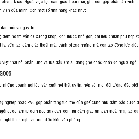
 phòng khác. Ngoài việc tạo cảm giác thoải mái, ghế còn góp phần tôn vinh l
 viên của mình. Còn một số tính năng khác như:
 đau mỏi vai gáy, trĩ…
đệm hỗ trợ vấn đề xương khớp, kích thước nhỏ gọn, đạt tiêu chuẩn phù hợp vớ
 lại vừa tạo cảm giác thoải mái, tránh bị xao nhãng mà còn tạo động lực giú
 ưu việt nhất bởi phần lưng và tựa đầu êm ái, dáng ghế chắc chắn đỡ người ngồ
SG905
g những doanh nghiệp sản xuất nội thất uy tín, hợp với mọi đối tượng đặc biệ
ông nghiệp hoặc PVC góp phần tăng tuổi thọ của ghế cũng như đảm bảo được 
i được làm từ đệm bọc dày dặn, đem lại cảm giác an toàn thoải mái, tạo được
n nghi thích nghi với mọi điều kiện văn phòng