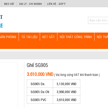
MẸO VẶT
ĐẠI LÝ - CHI NHÁNH
LIÊN HỆ - GÓP Ý
VĂN PHÒNG
TỦ TÀI LIỆU
KÉT SẮT
NỘI THẤT CÔNG TRÌNH
NỘI TH
Ghế SG905
3.610.000 VNĐ
( Vui lòng cộng VAT khi thanh toán )
SG905 Da
5,130,000 VNĐ
SG905 Da CN
3,990,000 VNĐ
SG905 PVC
3,610,000 VNĐ