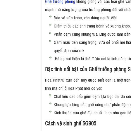
Ghế trưởng phòng
không giống với các loại ghế văn
mạnh mẽ năng lượng của trưởng phòng đối với nhân
Bảo vệ sức khỏe, vóc dáng người Việt
Giảm thiểu các tình trạng bệnh về xương khớp,
Phần đệm cùng khung tựa lưng được làm bằng 
Gam màu đen sang trọng, vừa dễ phối nội thất
quyết định của mk
Hỗ trợ cải thiện tư thế được coi là tính năng
Đặc tính nổi bật của Ghế trưởng phòng 
Hòa Phát từ xưa đến nay được biết đến là một tron
tính mà chỉ ở Hòa Phát mới có với:
Chất liệu cao cấp gồm đệm tựa bọc da, da c
Khung tựa lưng của ghế cũng như phần đệm ngồ
Kích thước của ghế đạt chuẩn theo nhỏ gọn tiệ
Cách vệ sinh ghế SG905