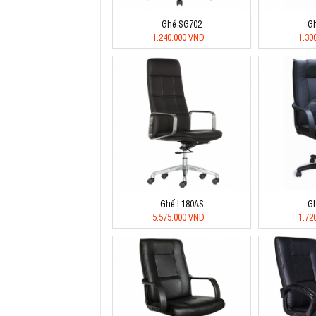
Ghế SG702
G
1.240.000 VNĐ
1.30
Ghế L180AS
G
5.575.000 VNĐ
1.72