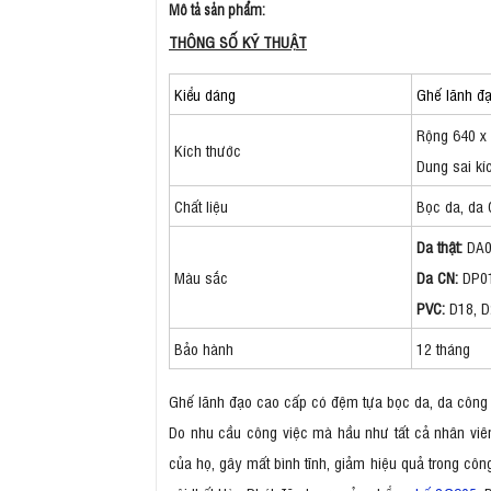
Mô tả sản phẩm:
THÔNG SỐ KỸ THUẬT
Kiểu dáng
Ghế lãnh đ
Rộng 640 x
Kích thước
Dung sai kí
Chất liệu
Bọc da, da 
Da thật:
DA0
Màu sắc
Da CN:
DP0
PVC:
D18, D
Bảo hành
12 tháng
Ghế lãnh đạo cao cấp có đệm tựa bọc da, da công 
Do nhu cầu công việc mà hầu như tất cả nhân viên
của họ, gây mất bình tĩnh, giảm hiệu quả trong côn