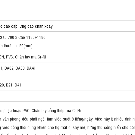
ạo cao cấp lưng cao chân xoay
 Sâu 700 x Cao 1130÷1180
ch thước: ± 20(mm)
CN, PVC. Chân tay mạ Cr-Ni
1, DA02, DA03, DA41
1
20, D21, D41
nghiệp hoặc PVC. Chân tay bằng thép mạ Cr-Ni
 văn phòng đều phải ngồi làm việc suốt 8 tiếng/ngày. Việc này ít nhiều ảnh
g việc đồng thời cũng khiến cho họ mất đi say mê, hứng thú cống hiến cho công