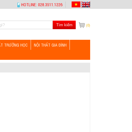
HOTLINE: 028.3511.1226
Tìm kiếm
(0)
ẤT TRƯỜNG HỌC
NỘI THẤT GIA ĐÌNH