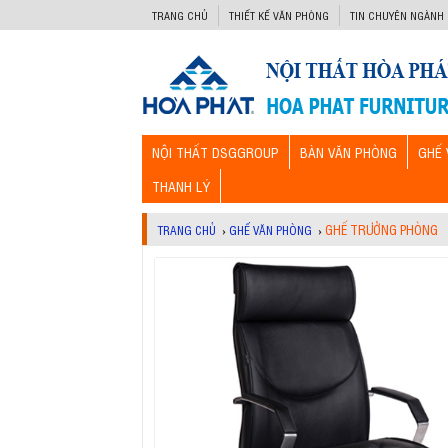
-->
TRANG CHỦ
THIẾT KẾ VĂN PHÒNG
TIN CHUYÊN NGÀNH
NỘI THẤT DSGGROUP
BÀN VĂN PHÒNG
GHẾ 
THANH LÝ
GHẾ TRƯỞNG PHÒNG
TRANG CHỦ
›
GHẾ VĂN PHÒNG
›