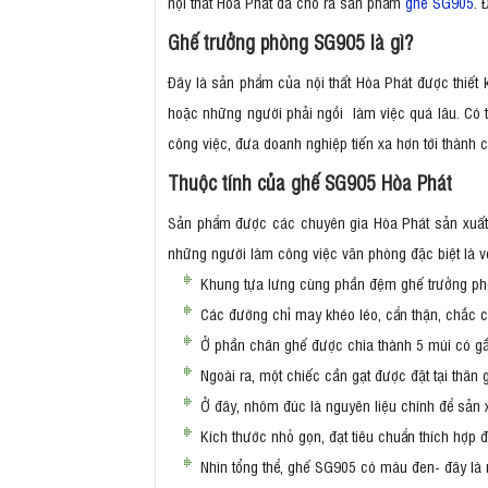
nội thất Hòa Phát đã cho ra sản phẩm
ghế SG905
. 
Ghế trưởng phòng SG905 là gì?
Đây là sản phẩm của nội thất Hòa Phát được thiết 
hoặc những người phải ngồi làm việc quá lâu. Có t
công việc, đưa doanh nghiệp tiến xa hơn tới thành 
Thuộc tính của ghế SG905 Hòa Phát
Sản phẩm được các chuyên gia Hòa Phát sản xuất v
những người làm công việc văn phòng đặc biệt là với 
Khung tựa lưng cùng phần đệm ghế trưởng phòn
Các đường chỉ may khéo léo, cẩn thận, chắc c
Ở phần chân ghế được chia thành 5 múi có gắn
Ngoài ra, một chiếc cần gạt được đặt tại thân
Ở đây, nhôm đúc là nguyên liệu chính để sản 
Kích thước nhỏ gọn, đạt tiêu chuẩn thích hợp
Nhìn tổng thể, ghế SG905 có màu đen- đây là 