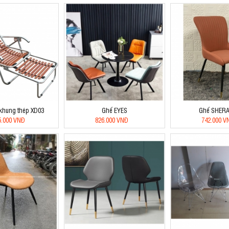
khung thép XD03
Ghế EYES
Ghế SHER
5.000 VNĐ
826.000 VNĐ
742.000 V