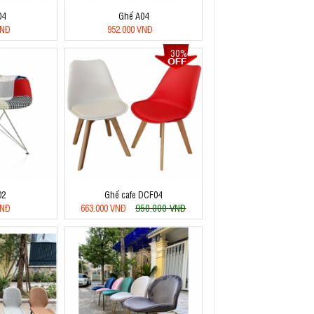
04
Ghế A04
VNĐ
952.000 VNĐ
30%
02
Ghế cafe DCF04
950.000 VNĐ
VNĐ
663.000 VNĐ