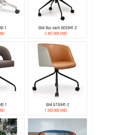
42-1
Ghế đọc sách GDS941-2
VNĐ
2.467.000 VNĐ
42-1
Ghế GTG941-2
VNĐ
1.583.000 VNĐ