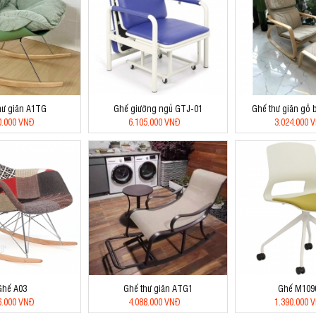
hư giãn A1TG
Ghế giường ngủ GTJ-01
Ghế thư giãn gỗ
0.000 VNĐ
6.105.000 VNĐ
3.024.000 
Ghế A03
Ghế thư giãn ATG1
Ghế M109
6.000 VNĐ
4.088.000 VNĐ
1.390.000 