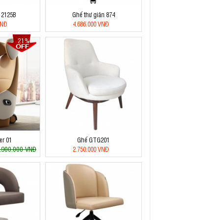
 2125B
Ghế thư giãn 874
VNĐ
4.686.000 VNĐ
21%
er 01
Ghế GTG201
.900.000 VNĐ
2.750.000 VNĐ