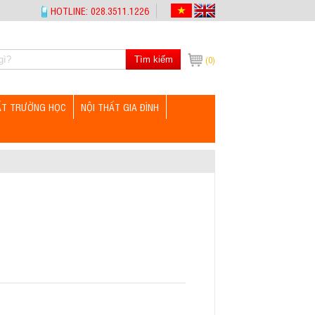
HOTLINE: 028.3511.1226
Tìm kiếm
(0)
ẤT TRƯỜNG HỌC
NỘI THẤT GIA ĐÌNH