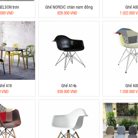
NELSON trơn
Ghế NORDIC chân núm đồng
Ghế A0
.000 VNĐ
826.000 VNĐ
1.022.000 
Ghế A16
Ghế A14a
Ghế A0
0 VNĐ
630.000 VNĐ
1.036.000 