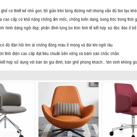
ế có thiết kế nhỏ gọn, tối giản trên từng đường nét nhưng vẫn đủ tôn tạo khô
a cao cấp có khả năng chống ẩm mốc, chống biến dạng, bong tróc trong thời gi
ịnh hình dáng ngồi đẹp, phần đỉnh lưng bo tròn tinh tế kết hợp sự độc đáo ở 
có độ đàn hồi êm ái chống đông máu ở mông và đùi khi ngồi lâu.
 sơn tĩnh điện cao cấp đạt tiêu chuẩn bền vững và bám sàn chắc chắn.
kết hợp sử dụng với bàn ăn gia đình, bàn ghế phòng khách... tôn vinh không gi