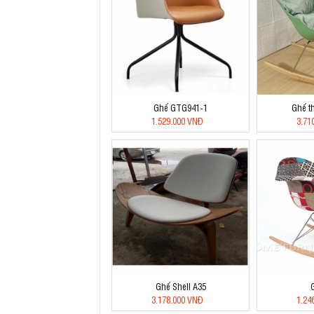
Ghế GTG941-1
Ghế t
1.529.000 VNĐ
3.71
Ghế Shell A35
3.178.000 VNĐ
1.24