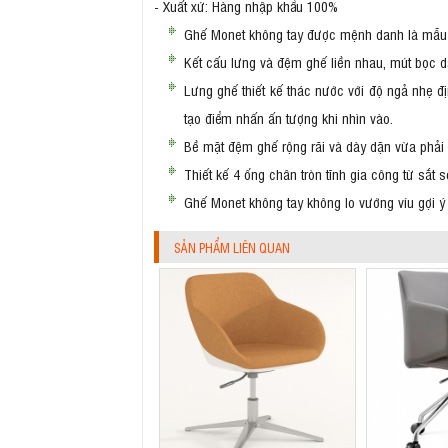
- Xuất xứ: Hàng nhập khẩu 100%
Ghế Monet không tay được mệnh danh là mẫu gh
Kết cấu lưng và đệm ghế liền nhau, mút bọc d
Lưng ghế thiết kế thác nước với độ ngả nhẹ đ
tạo điểm nhấn ấn tượng khi nhìn vào.
Bề mặt đệm ghế rộng rãi và dày dặn vừa phải 
Thiết kế 4 ống chân tròn tĩnh gia công từ sắt
Ghế Monet không tay không lo vướng víu gợi ý 
SẢN PHẨM LIÊN QUAN