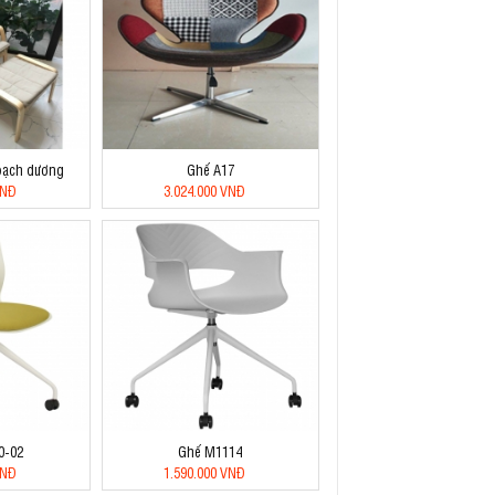
 bạch dương
Ghế A17
VNĐ
3.024.000 VNĐ
0-02
Ghế M1114
VNĐ
1.590.000 VNĐ