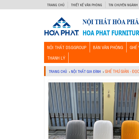
-->
TRANG CHỦ
THIẾT KẾ VĂN PHÒNG
TIN CHUYÊN NGÀNH
NỘI THẤT DSGGROUP
BÀN VĂN PHÒNG
GHẾ 
THANH LÝ
GHẾ THƯ GIÃN - ĐỌ
TRANG CHỦ
›
NỘI THẤT GIA ĐÌNH
›