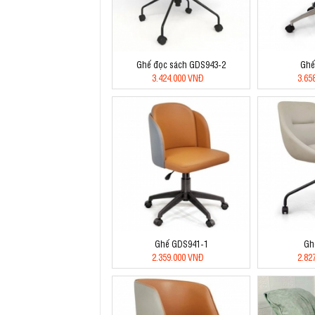
Ghế đọc sách GDS943-2
Ghế
3.424.000 VNĐ
3.65
Ghế GDS941-1
Gh
2.359.000 VNĐ
2.82