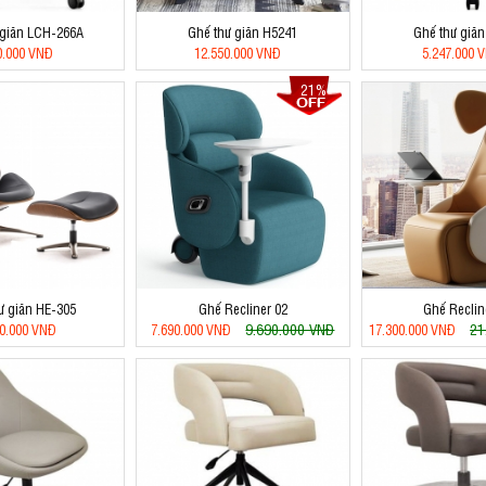
 giãn LCH-266A
Ghế thư giãn H5241
Ghế thư giãn
0.000 VNĐ
12.550.000 VNĐ
5.247.000 
21%
ư giãn HE-305
Ghế Recliner 02
Ghế Reclin
9.690.000 VNĐ
21
00.000 VNĐ
7.690.000 VNĐ
17.300.000 VNĐ