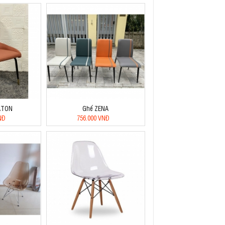
ATON
Ghế ZENA
NĐ
756.000 VNĐ