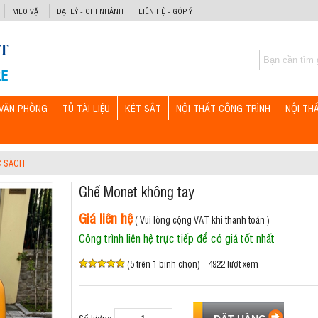
MẸO VẶT
ĐẠI LÝ - CHI NHÁNH
LIÊN HỆ - GÓP Ý
VĂN PHÒNG
TỦ TÀI LIỆU
KÉT SẮT
NỘI THẤT CÔNG TRÌNH
NỘI TH
C SÁCH
Ghế Monet không tay
Giá liên hệ
( Vui lòng cộng VAT khi thanh toán )
Công trình liên hệ trực tiếp để có giá tốt nhất
(5 trên 1 bình chọn) - 4922 lượt xem