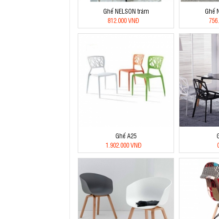
Ghế NELSON trám
Ghế 
812.000 VNĐ
756
Ghế A25
1.902.000 VNĐ