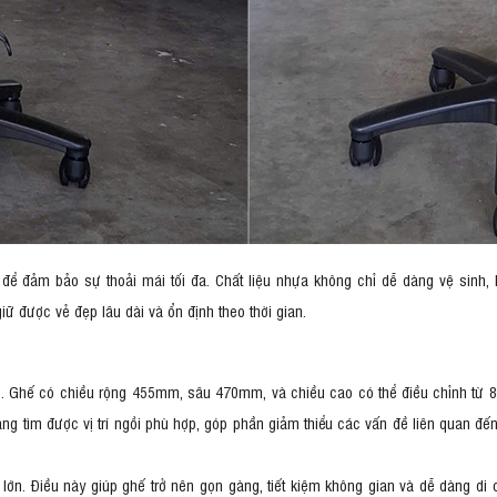
 để đảm bảo sự thoải mái tối đa. Chất liệu nhựa không chỉ dễ dàng vệ sinh
ữ được vẻ đẹp lâu dài và ổn định theo thời gian.
ng. Ghế có chiều rộng 455mm, sâu 470mm, và chiều cao có thể điều chỉnh từ
g tìm được vị trí ngồi phù hợp, góp phần giảm thiểu các vấn đề liên quan đến
lớn. Điều này giúp ghế trở nên gọn gàng, tiết kiệm không gian và dễ dàng di 