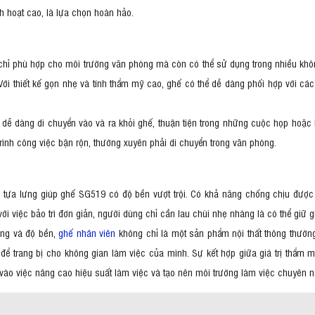
nh hoạt cao, là lựa chọn hoàn hảo.
hỉ phù hợp cho môi trường văn phòng mà còn có thể sử dụng trong nhiều khô
Với thiết kế gọn nhẹ và tính thẩm mỹ cao, ghế có thể dễ dàng phối hợp với các 
dễ dàng di chuyển vào và ra khỏi ghế, thuận tiện trong những cuộc họp hoặc kh
trình công việc bận rộn, thường xuyên phải di chuyển trong văn phòng.
ựa lưng giúp ghế SG519 có độ bền vượt trội. Có khả năng chống chịu được c
với việc bảo trì đơn giản, người dùng chỉ cần lau chùi nhẹ nhàng là có thể giữ
dụng và độ bền,
ghế nhân viên
không chỉ là một sản phẩm nội thất thông thườn
để trang bị cho không gian làm việc của mình. Sự kết hợp giữa giá trị thẩ
vào việc nâng cao hiệu suất làm việc và tạo nên môi trường làm việc chuyên ng