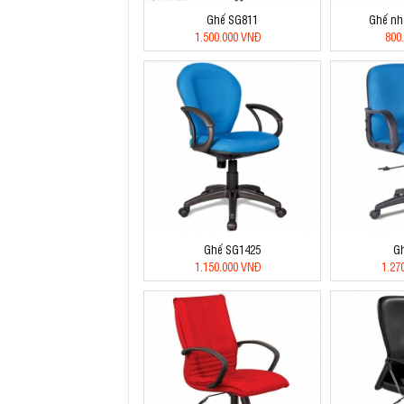
Ghế SG811
Ghế nh
1.500.000 VNĐ
800
Ghế SG1425
G
1.150.000 VNĐ
1.27