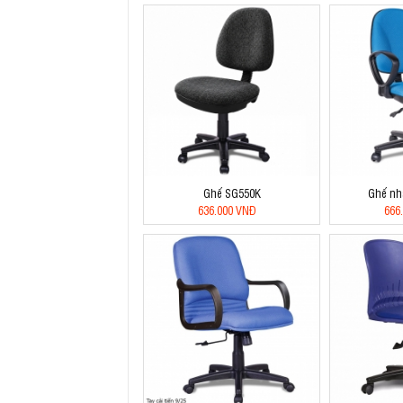
Ghế SG550K
Ghế nh
636.000 VNĐ
666