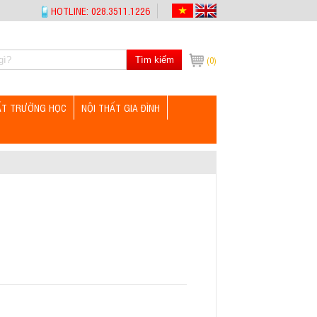
HOTLINE: 028.3511.1226
Tìm kiếm
(0)
ẤT TRƯỜNG HỌC
NỘI THẤT GIA ĐÌNH