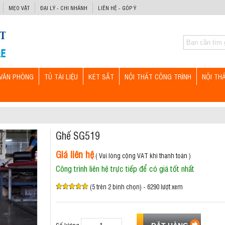
MẸO VẶT
ĐẠI LÝ - CHI NHÁNH
LIÊN HỆ - GÓP Ý
VĂN PHÒNG
TỦ TÀI LIỆU
KÉT SẮT
NỘI THẤT CÔNG TRÌNH
NỘI TH
Ghế SG519
Giá liên hệ
( Vui lòng cộng VAT khi thanh toán )
Công trình liên hệ trực tiếp để có giá tốt nhất
(5 trên 2 bình chọn) - 6290 lượt xem