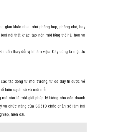
ng gian khác nhau như phòng họp, phòng chờ, hay
loại nội thất khác, tạo nên một tổng thể hài hòa và
i cần thay đổi vị trí làm việc. Đây cũng là một ưu
ác tác động từ môi trường, từ đó duy trì được vẻ
 ghế luôn sạch sẽ và mới mẻ.
g mà còn là một giải pháp lý tưởng cho các doanh
m mỹ và chức năng của SG519 chắc chắn sẽ làm hài
hiệp, hiện đại.