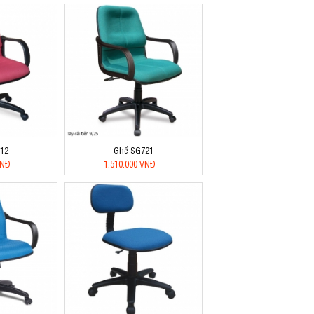
12
Ghế SG721
VNĐ
1.510.000 VNĐ