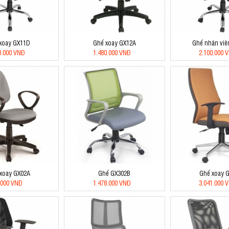
xoay GX11D
Ghế xoay GX12A
Ghế nhân viê
0.000 VNĐ
1.480.000 VNĐ
2.100.000 
xoay GX02A
Ghế GX302B
Ghế xoay 
.000 VNĐ
1.478.000 VNĐ
3.041.000 