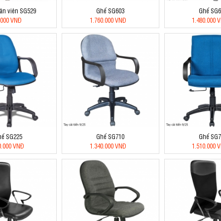
ân viên SG529
Ghế SG603
Ghế SG6
.000 VNĐ
1.760.000 VNĐ
1.480.000 
hế SG225
Ghế SG710
Ghế SG7
0.000 VNĐ
1.340.000 VNĐ
1.510.000 