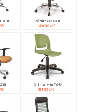
n GX11L
Ghế nhân viên GX08B
VNĐ
1.820.000 VNĐ
GX261
Ghế nhân viên GX262
VNĐ
884.000 VNĐ