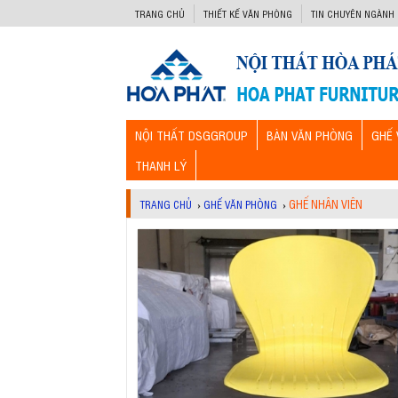
-->
TRANG CHỦ
THIẾT KẾ VĂN PHÒNG
TIN CHUYÊN NGÀNH
NỘI THẤT DSGGROUP
BÀN VĂN PHÒNG
GHẾ 
THANH LÝ
GHẾ NHÂN VIÊN
TRANG CHỦ
›
GHẾ VĂN PHÒNG
›