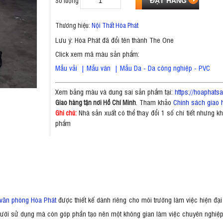
Số lượng
Thương hiệu:
Nội Thất Hòa Phát
Lưu ý: Hòa Phát đã đổi tên thành The One
Click xem mã màu sản phẩm:
Mẫu vải
|
Mẫu ván
|
Mẫu Da - Da công nghiệp - PVC
Xem bảng màu và dung sai sản phẩm tại:
https://hoaphat
. Tham khảo
Chính sách giao 
Giao hàng tận nơi Hồ Chí Minh
Nhà sản xuất có thể thay đổi 1 số chi tiết nhưng 
Ghi chú:
phẩm
văn phòng Hòa Phát
được thiết kế dành riêng cho môi trường làm việc hiện đại
gười sử dụng mà còn góp phần tạo nên một không gian làm việc chuyên nghiệp