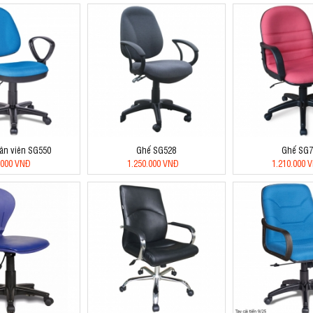
ân viên SG550
Ghế SG528
Ghế SG7
.000 VNĐ
1.250.000 VNĐ
1.210.000 