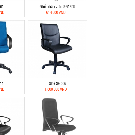
01
Ghế nhân viên SG130K
VNĐ
614.000 VNĐ
11
Ghế SG606
VNĐ
1.600.000 VNĐ