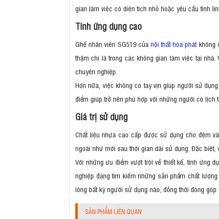
gian làm việc có diện tích nhỏ hoặc yêu cầu tính li
Tính ứng dụng cao
Ghế nhân viên SG519 của
nội thất hòa phát
không c
thậm chí là trong các không gian làm việc tại nhà. 
chuyên nghiệp.
Hơn nữa, việc không có tay vịn giúp người sử dụng 
điểm giúp trở nên phù hợp với những người có lịch 
Giá trị sử dụng
Chất liệu nhựa cao cấp được sử dụng cho đệm và t
ngoài như mới sau thời gian dài sử dụng. Đặc biệt, 
Với những ưu điểm vượt trội về thiết kế, tính ứng 
nghiệp đang tìm kiếm những sản phẩm chất lượng 
lòng bất kỳ người sử dụng nào, đồng thời đóng góp 
SẢN PHẨM LIÊN QUAN