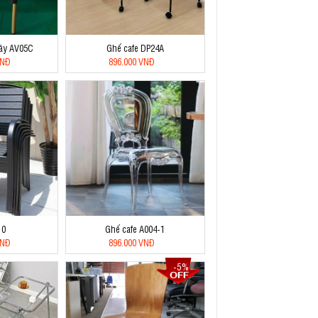
mây AV05C
Ghế cafe DP24A
VNĐ
896.000 VNĐ
10
Ghế cafe A004-1
VNĐ
896.000 VNĐ
-5%