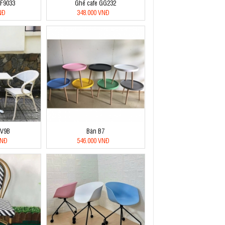
CF9033
Ghế cafe GG232
NĐ
348.000 VNĐ
BV9B
Bàn B7
VNĐ
546.000 VNĐ