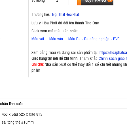
Số lượng
Thương hiệu:
Nội Thất Hòa Phát
Lưu ý: Hòa Phát đã đổi tên thành The One
Click xem mã màu sản phẩm:
Mẫu vải
|
Mẫu ván
|
Mẫu Da - Da công nghiệp - PVC
Xem bảng màu và dung sai sản phẩm tại:
https://hoaphat
. Tham khảo
Chính sách giao 
Giao hàng tận nơi Hồ Chí Minh
Nhà sản xuất có thể thay đổi 1 số chi tiết nhưng 
Ghi chú:
phẩm
chân tĩnh cafe
 460 x Sâu 525 x Cao 815
 sai tổng thể ±10mm