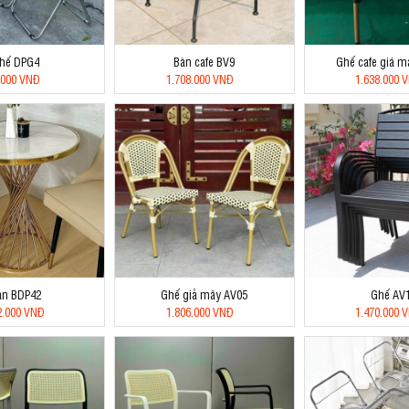
hế DPG4
Bàn cafe BV9
Ghế cafe giá 
.000 VNĐ
1.708.000 VNĐ
1.638.000 
àn BDP42
Ghế giả mây AV05
Ghế AV
2.000 VNĐ
1.806.000 VNĐ
1.470.000 