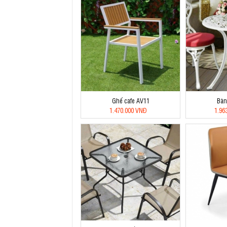
Ghế cafe AV11
Bàn
1.470.000 VNĐ
1.96