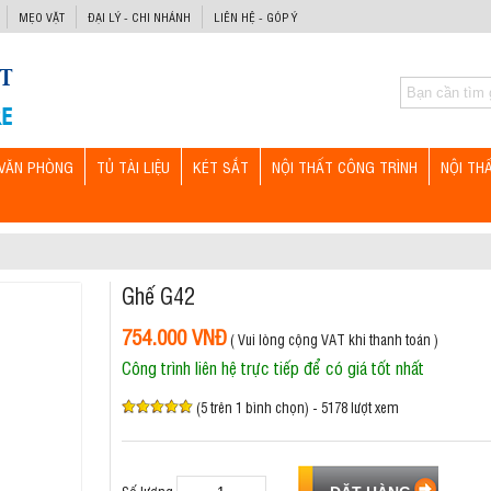
MẸO VẶT
ĐẠI LÝ - CHI NHÁNH
LIÊN HỆ - GÓP Ý
VĂN PHÒNG
TỦ TÀI LIỆU
KÉT SẮT
NỘI THẤT CÔNG TRÌNH
NỘI TH
Ghế G42
754.000 VNĐ
( Vui lòng cộng VAT khi thanh toán )
Công trình liên hệ trực tiếp để có giá tốt nhất
(5 trên 1 bình chọn) - 5178 lượt xem