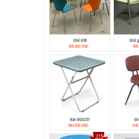
Ghế A36
Ghế g
406.000 VNĐ
406
Bàn BGG231
Gh
884.000 VNĐ
648
21%