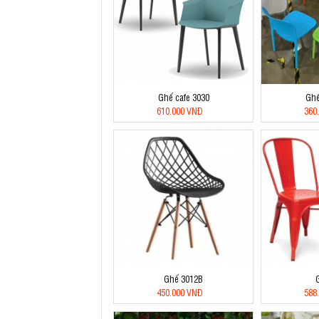
Ghế cafe 3030
Ghế
610.000 VNĐ
360
Ghế 3012B
450.000 VNĐ
588