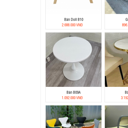
Bàn Doll B10
G
2.688.000 VNĐ
896
Bàn B09A
B
1.092.000 VNĐ
3.19