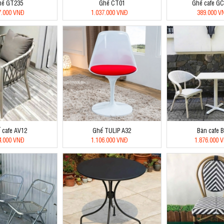
hế GT235
Ghế CT01
Ghế cafe G
7.000 VNĐ
1.037.000 VNĐ
389.000 V
 cafe AV12
Ghế TULIP A32
Bàn cafe 
4.000 VNĐ
1.106.000 VNĐ
1.876.000 