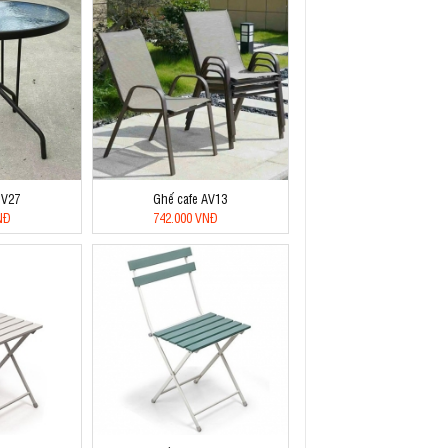
BV27
Ghế cafe AV13
NĐ
742.000 VNĐ