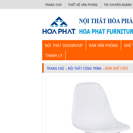
-->
TRANG CHỦ
THIẾT KẾ VĂN PHÒNG
TIN CHUYÊN NGÀNH
NỘI THẤT DSGGROUP
BÀN VĂN PHÒNG
GHẾ 
THANH LÝ
BÀN GHẾ CAFE
TRANG CHỦ
›
NỘI THẤT CÔNG TRÌNH
›