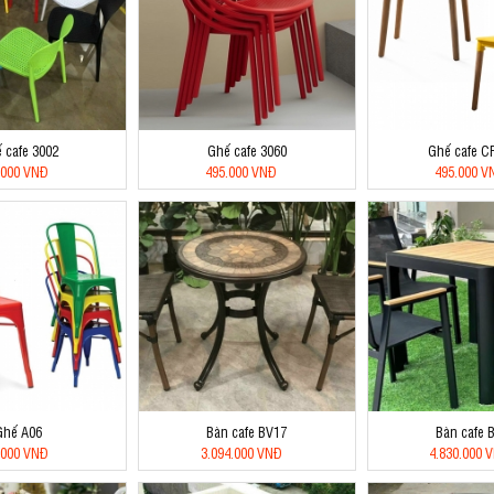
 cafe 3002
Ghế cafe 3060
Ghế cafe C
.000 VNĐ
495.000 VNĐ
495.000 V
Ghế A06
Bàn cafe BV17
Bàn cafe 
.000 VNĐ
3.094.000 VNĐ
4.830.000 