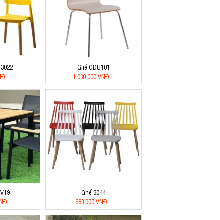
F3022
Ghế GDU101
NĐ
1.030.000 VNĐ
BV19
Ghế 3044
VNĐ
680.000 VNĐ