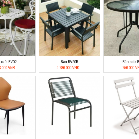
 cafe BV02
Bàn BV20B
Bàn cafe 
3.000 VNĐ
2.786.000 VNĐ
756.000 V