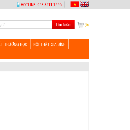
HOTLINE: 028.3511.1226
Tìm kiếm
(0)
ẤT TRƯỜNG HỌC
NỘI THẤT GIA ĐÌNH