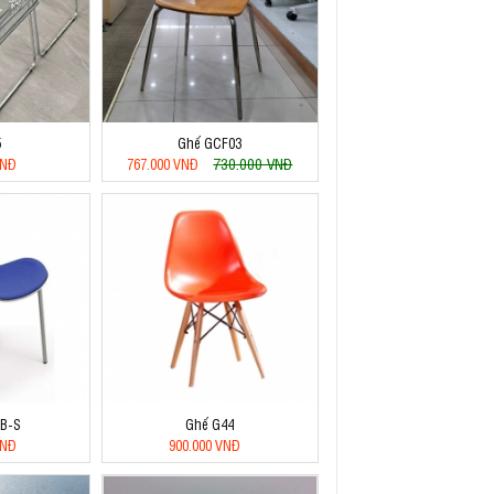
5
Ghế GCF03
730.000 VNĐ
VNĐ
767.000 VNĐ
B-S
Ghế G44
VNĐ
900.000 VNĐ