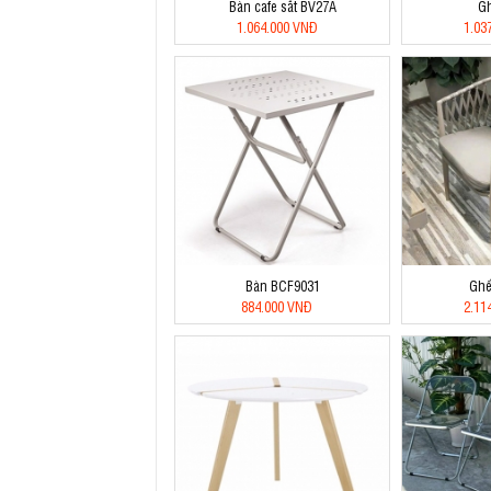
Bàn cafe sắt BV27A
G
1.064.000 VNĐ
1.03
Bàn BCF9031
Ghế
884.000 VNĐ
2.11