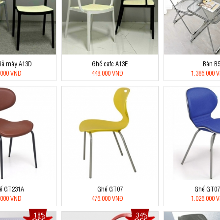
iả mây A13D
Ghế cafe A13E
Bàn B
.000 VNĐ
448.000 VNĐ
1.386.000 
ế GT231A
Ghế GT07
Ghế GT07
.000 VNĐ
476.000 VNĐ
1.026.000 
18%
34%