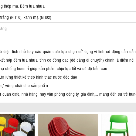
g thép mạ. Đệm tựa nhựa
trắng (NH10), xanh mạ (NH02)
háng
 diện tích nhỏ hay các quán cafe lựa chọn sử dụng vì tính cơ động cản sả
ạ kết hơp đệm tựa nhựa, tính cơ động cao (dễ dàng di chuyển) chính là điểm nổi
ạ chống hoen rỉ giúp sản phẩm chịu lực tốt và có độ bền cao
ựa lưng thiết kế theo hình thác nước độc đáo
 sự vững chãi cho sản phẩm.
 quán cafe, nhà hàng, hay văn phòng công ty, gia đình,... mang đến sự trẻ trun