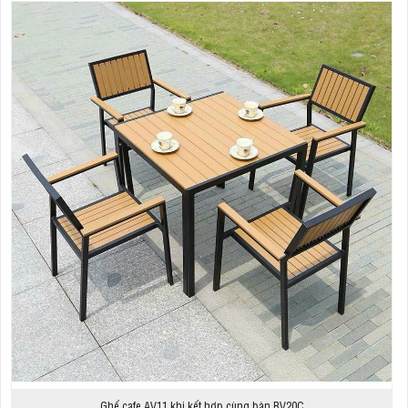
Ghế cafe AV11 khi kết hợp cùng bàn BV20C