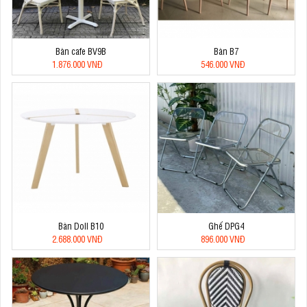
Bàn cafe BV9B
Bàn B7
1.876.000 VNĐ
546.000 VNĐ
Bàn Doll B10
Ghế DPG4
2.688.000 VNĐ
896.000 VNĐ