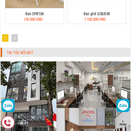
Bàn DPB10A
Bàn ghế G38/B38
742.000 VNĐ
1.100.000 VNĐ
1
2
TIN TỨC NỔI BẬT