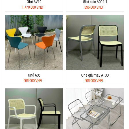
Ghế AV10
Ghế cafe A004-1
1.470.000 VNĐ
896.000 VNĐ
Ghế A36
Ghế giả mây A13D
406.000 VNĐ
406.000 VNĐ