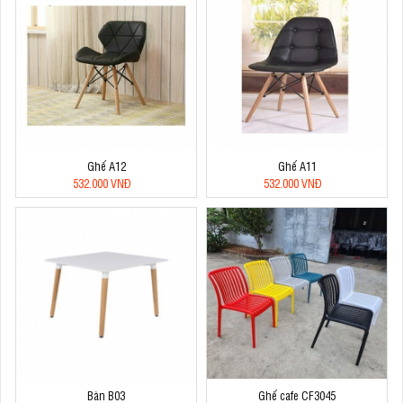
Ghế A12
Ghế A11
532.000 VNĐ
532.000 VNĐ
Bàn B03
Ghế cafe CF3045