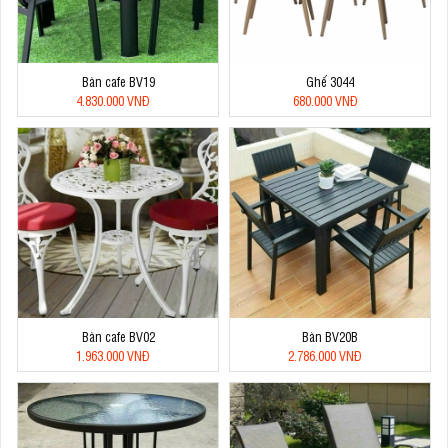
Bàn cafe BV19
Ghế 3044
4.830.000 VNĐ
680.000 VNĐ
Bàn cafe BV02
Bàn BV20B
1.963.000 VNĐ
2.786.000 VNĐ