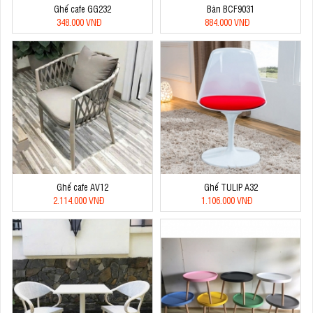
Ghế cafe GG232
Bàn BCF9031
348.000 VNĐ
884.000 VNĐ
Ghế cafe AV12
Ghế TULIP A32
2.114.000 VNĐ
1.106.000 VNĐ