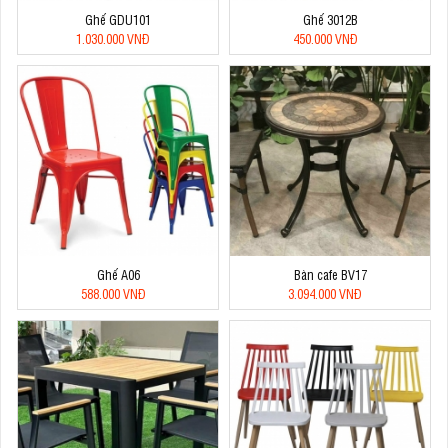
Ghế GDU101
Ghế 3012B
1.030.000 VNĐ
450.000 VNĐ
Ghế A06
Bàn cafe BV17
588.000 VNĐ
3.094.000 VNĐ