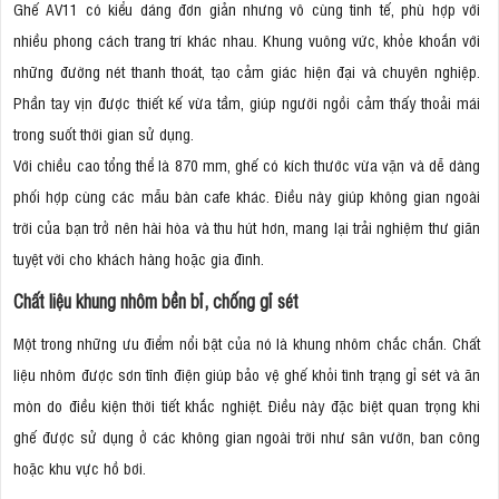
Ghế AV11 có kiểu dáng đơn giản nhưng vô cùng tinh tế, phù hợp với
nhiều phong cách trang trí khác nhau. Khung vuông vức, khỏe khoắn với
những đường nét thanh thoát, tạo cảm giác hiện đại và chuyên nghiệp.
Phần tay vịn được thiết kế vừa tầm, giúp người ngồi cảm thấy thoải mái
trong suốt thời gian sử dụng.
Với chiều cao tổng thể là 870 mm, ghế có kích thước vừa vặn và dễ dàng
phối hợp cùng các mẫu bàn cafe khác. Điều này giúp không gian ngoài
trời của bạn trở nên hài hòa và thu hút hơn, mang lại trải nghiệm thư giãn
tuyệt vời cho khách hàng hoặc gia đình.
Chất liệu khung nhôm bền bỉ, chống gỉ sét
Một trong những ưu điểm nổi bật của nó là khung nhôm chắc chắn. Chất
liệu nhôm được sơn tĩnh điện giúp bảo vệ ghế khỏi tình trạng gỉ sét và ăn
mòn do điều kiện thời tiết khắc nghiệt. Điều này đặc biệt quan trọng khi
ghế được sử dụng ở các không gian ngoài trời như sân vườn, ban công
hoặc khu vực hồ bơi.