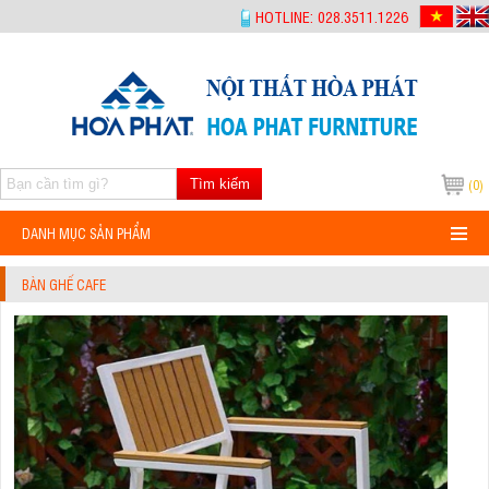
-->
HOTLINE: 028.3511.1226
Tìm kiếm
(0)
DANH MỤC SẢN PHẨM
BÀN GHẾ CAFE