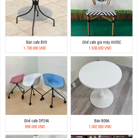
Bàn cafe BV9
Ghế cafe giá mây AV05C
1.708.000 VNĐ
1.638.000 VNĐ
Ghế cafe DP24A
Bàn B09A
896.000 VNĐ
1.092.000 VNĐ