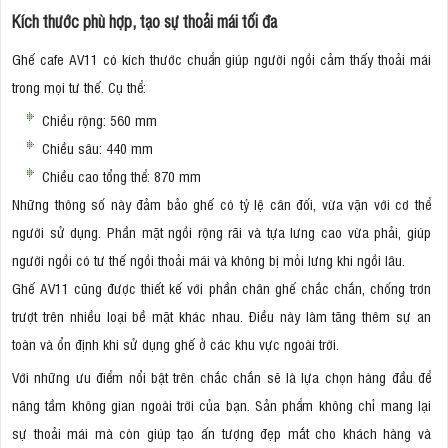
Kích thước phù hợp, tạo sự thoải mái tối đa
Ghế cafe AV11 có kích thước chuẩn giúp người ngồi cảm thấy thoải mái
trong mọi tư thế. Cụ thể:
Chiều rộng: 560 mm
Chiều sâu: 440 mm
Chiều cao tổng thể: 870 mm
Những thông số này đảm bảo ghế có tỷ lệ cân đối, vừa vặn với cơ thể
người sử dụng. Phần mặt ngồi rộng rãi và tựa lưng cao vừa phải, giúp
người ngồi có tư thế ngồi thoải mái và không bị mỏi lưng khi ngồi lâu.
Ghế AV11 cũng được thiết kế với phần chân ghế chắc chắn, chống trơn
trượt trên nhiều loại bề mặt khác nhau. Điều này làm tăng thêm sự an
toàn và ổn định khi sử dụng ghế ở các khu vực ngoài trời.
Với những ưu điểm nổi bật trên chắc chắn sẽ là lựa chọn hàng đầu để
nâng tầm không gian ngoài trời của bạn. Sản phẩm không chỉ mang lại
sự thoải mái mà còn giúp tạo ấn tượng đẹp mắt cho khách hàng và