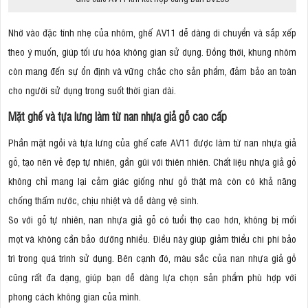
Nhờ vào đặc tính nhẹ của nhôm, ghế AV11 dễ dàng di chuyển và sắp xếp
theo ý muốn, giúp tối ưu hóa không gian sử dụng. Đồng thời, khung nhôm
còn mang đến sự ổn định và vững chắc cho sản phẩm, đảm bảo an toàn
cho người sử dụng trong suốt thời gian dài.
Mặt ghế và tựa lưng làm từ nan nhựa giả gỗ cao cấp
Phần mặt ngồi và tựa lưng của ghế cafe AV11 được làm từ nan nhựa giả
gỗ, tạo nên vẻ đẹp tự nhiên, gần gũi với thiên nhiên. Chất liệu nhựa giả gỗ
không chỉ mang lại cảm giác giống như gỗ thật mà còn có khả năng
chống thấm nước, chịu nhiệt và dễ dàng vệ sinh.
So với gỗ tự nhiên, nan nhựa giả gỗ có tuổi thọ cao hơn, không bị mối
mọt và không cần bảo dưỡng nhiều. Điều này giúp giảm thiểu chi phí bảo
trì trong quá trình sử dụng. Bên cạnh đó, màu sắc của nan nhựa giả gỗ
cũng rất đa dạng, giúp bạn dễ dàng lựa chọn sản phẩm phù hợp với
phong cách không gian của mình.