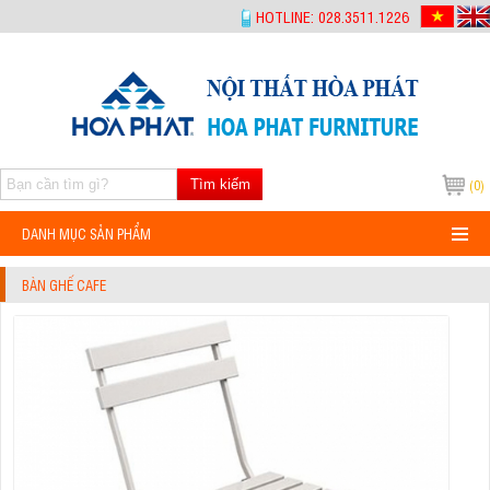
-->
HOTLINE: 028.3511.1226
Tìm kiếm
(0)
DANH MỤC SẢN PHẨM
BÀN GHẾ CAFE