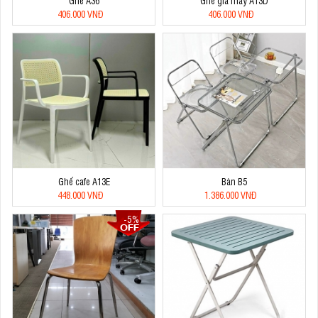
Ghế A36
Ghế giả mây A13D
406.000 VNĐ
406.000 VNĐ
Ghế cafe A13E
Bàn B5
448.000 VNĐ
1.386.000 VNĐ
-5%