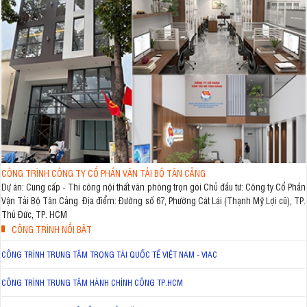
CÔNG TRÌNH CÔNG TY CỔ PHẦN VẬN TẢI BỘ TÂN CẢNG
Dự án: Cung cấp - Thi công nội thất văn phòng trọn gói Chủ đầu tư: Công ty Cổ Phần
Vận Tải Bộ Tân Cảng Địa điểm: Đường số 67, Phường Cát Lái (Thạnh Mỹ Lợi cũ), TP.
Thủ Đức, TP. HCM
CÔNG TRÌNH NỔI BẬT
CÔNG TRÌNH TRUNG TÂM TRỌNG TÀI QUỐC TẾ VIỆT NAM - VIAC
CÔNG TRÌNH TRUNG TÂM HÀNH CHÍNH CÔNG TP.HCM