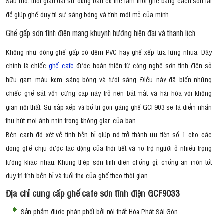
Sau một thời gian dài sử dụng bạn có thể làm mới ghế bằng cách sơn lại
để giúp ghế duy trì sự sáng bóng và tính mới mẻ của mình.
Ghế gấp sơn tĩnh điện mang khuynh hướng hiện đại và thanh lịch
Không như dòng ghế gấp có đệm PVC hay ghế xếp tựa lưng nhựa. Đây
chính là chiếc
ghế cafe
được hoàn thiện từ công nghệ sơn tĩnh điện sở
hữu gam màu kem sáng bóng và tươi sáng. Điều này đã biến những
chiếc ghế sắt vốn cứng cáp này trở nên bắt mắt và hài hòa với không
gian nội thất. Sự sắp xếp và bố trí gọn gàng ghế GCF903 sẽ là điểm nhấn
thu hút mọi ánh nhìn trong không gian của bạn.
Bên cạnh đó xét về tính bền bỉ giúp nó trở thành ưu tiên số 1 cho các
dòng ghế chịu được tác động của thời tiết và hỗ trợ người ở nhiều trọng
lượng khác nhau. Khung thép sơn tĩnh điện chống gỉ, chống ăn mòn tốt
duy trì tính bền bỉ và tuổi thọ của ghế theo thời gian.
Địa chỉ cung cấp ghế cafe sơn tĩnh điện GCF9033
Sản phẩm được phân phối bởi nội thất Hòa Phát Sài Gòn.