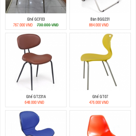
Ghế GCF03
Bàn BGG231
730.000 VNĐ
767.000 VNĐ
884.000 VNĐ
Ghế GT231A
Ghế GT07
648.000 VNĐ
476.000 VNĐ