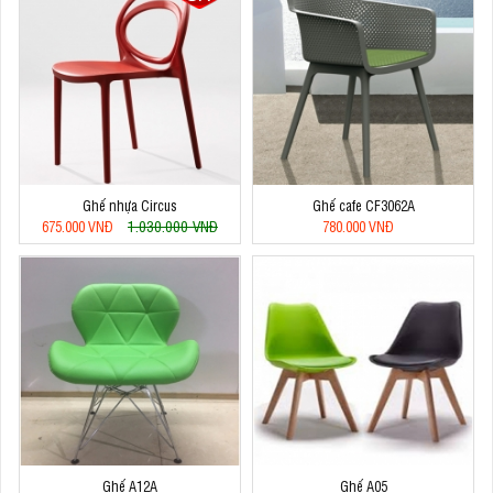
Ghế nhựa Circus
Ghế cafe CF3062A
1.030.000 VNĐ
675.000 VNĐ
780.000 VNĐ
Ghế A12A
Ghế A05