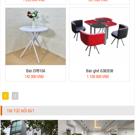
Bàn DPB10A
Bàn ghế G38/B38
742.000 VNĐ
1.100.000 VNĐ
1
2
TIN TỨC NỔI BẬT