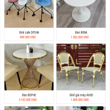
Ghế cafe DP24A
Bàn B09A
896.000 VNĐ
1.092.000 VNĐ
Bàn BDP42
Ghế giả mây AV05
3.192.000 VNĐ
1.806.000 VNĐ