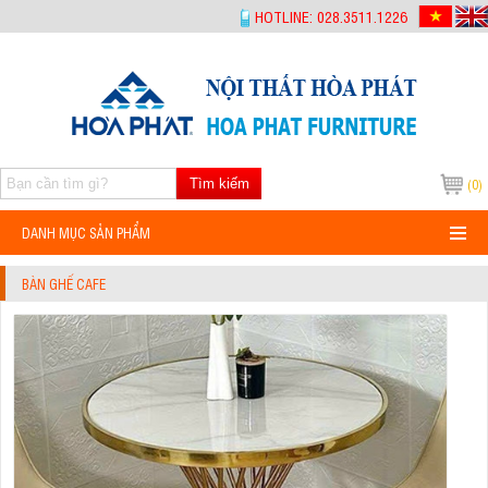
-->
HOTLINE: 028.3511.1226
Tìm kiếm
(0)
DANH MỤC SẢN PHẨM
BÀN GHẾ CAFE