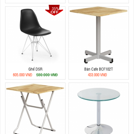
35%
Ghế DSR
Bàn Cafe BCF102T
930.000 VNĐ
605.000 VNĐ
433.000 VNĐ