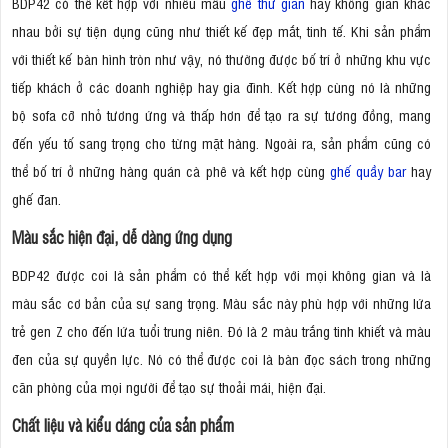
BDP42 có thể kết hợp với nhiều mẫu
ghế thư giãn
hay không gian khác
nhau bởi sự tiện dụng cũng như thiết kế đẹp mắt, tinh tế. Khi sản phẩm
với thiết kế bàn hình tròn như vậy, nó thường được bố trí ở những khu vực
tiếp khách ở các doanh nghiệp hay gia đình. Kết hợp cùng nó là những
bộ sofa cỡ nhỏ tương ứng và thấp hơn để tạo ra sự tương đồng, mang
đến yếu tố sang trọng cho từng mặt hàng. Ngoài ra, sản phẩm cũng có
thể bố trí ở những hàng quán cà phê và kết hợp cùng
ghế quầy bar
hay
ghế đan.
Màu sắc hiện đại, dễ dàng ứng dụng
BDP42 được coi là sản phẩm có thể kết hợp với mọi không gian và là
màu sắc cơ bản của sự sang trọng. Màu sắc này phù hợp với những lứa
trẻ gen Z cho đến lứa tuổi trung niên. Đó là 2 màu trắng tinh khiết và màu
đen của sự quyền lực. Nó có thể được coi là bàn đọc sách trong những
căn phòng của mọi người để tạo sự thoải mái, hiện đại.
Chất liệu và kiểu dáng của sản phẩm