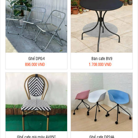
Ghế DPG4
Bàn cafe BV9
896.000 VNĐ
1.708.000 VNĐ
Ghế cafe giá mây AV05C
Ghế cafe DP24A