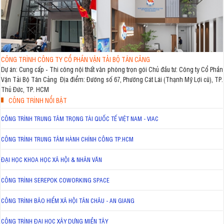
CÔNG TRÌNH CÔNG TY CỔ PHẦN VẬN TẢI BỘ TÂN CẢNG
Dự án: Cung cấp - Thi công nội thất văn phòng trọn gói Chủ đầu tư: Công ty Cổ Phần
Vận Tải Bộ Tân Cảng Địa điểm: Đường số 67, Phường Cát Lái (Thạnh Mỹ Lợi cũ), TP.
Thủ Đức, TP. HCM
CÔNG TRÌNH NỔI BẬT
CÔNG TRÌNH TRUNG TÂM TRỌNG TÀI QUỐC TẾ VIỆT NAM - VIAC
CÔNG TRÌNH TRUNG TÂM HÀNH CHÍNH CÔNG TP.HCM
ĐẠI HỌC KHOA HỌC XÃ HỘI & NHÂN VĂN
CÔNG TRÌNH SEREPOK COWORKING SPACE
CÔNG TRÌNH BẢO HIỂM XÃ HỘI TÂN CHÂU - AN GIANG
CÔNG TRÌNH ĐẠI HỌC XÂY DỰNG MIỀN TÂY