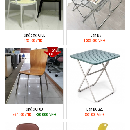
Ghế cafe A13E
Bàn B5
448.000 VNĐ
1.386.000 VNĐ
-5%
Ghế GCF03
Bàn BGG231
730.000 VNĐ
767.000 VNĐ
884.000 VNĐ