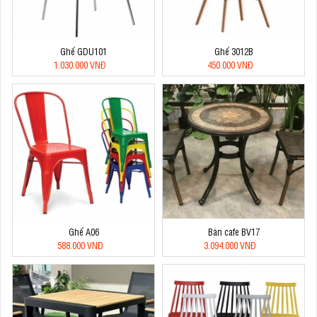
Ghế GDU101
Ghế 3012B
1.030.000 VNĐ
450.000 VNĐ
Ghế A06
Bàn cafe BV17
588.000 VNĐ
3.094.000 VNĐ