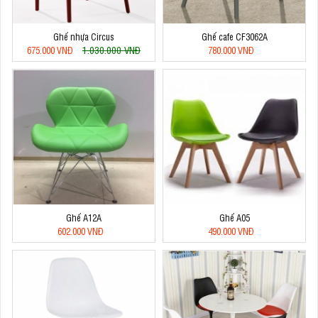
Ghế nhựa Circus
Ghế cafe CF3062A
1.030.000 VNĐ
675.000 VNĐ
780.000 VNĐ
Ghế A12A
Ghế A05
602.000 VNĐ
490.000 VNĐ