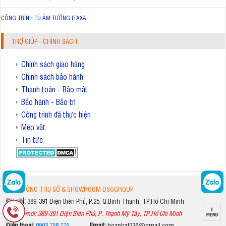
CÔNG TRÌNH TỦ ÂM TƯỜNG ITAXA
TRỢ GIÚP - CHÍNH SÁCH
Chính sách giao hàng
Chính sách bảo hành
Thanh toán - Bảo mật
Bảo hành - Bảo trì
Công trình đã thực hiện
Mẹo vặt
Tin tức
VĂN PHÒNG TRỤ SỞ & SHOWROOM DSGGROUP
Địa chỉ:
389-391 Điện Biên Phủ, P.25, Q.Bình Thạnh, TP.Hồ Chí Minh
Địa chỉ mới: 389-391 Điện Biên Phủ, P. Thạnh Mỹ Tây, TP.Hồ Chí Minh
Điện thoại:
0903.758.775
-
Email:
hoaphat236@gmail.com