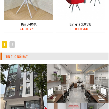
Bàn DPB10A
Bàn ghế G38/B38
742.000 VNĐ
1.100.000 VNĐ
1
2
TIN TỨC NỔI BẬT