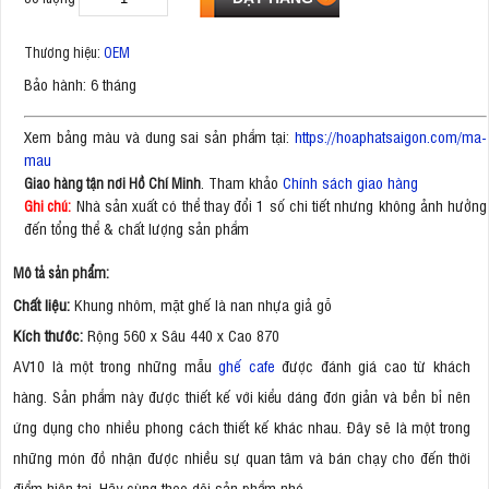
Thương hiệu:
OEM
Bảo hành: 6 tháng
Xem bảng màu và dung sai sản phẩm tại:
https://hoaphatsaigon.com/ma-
mau
. Tham khảo
Chính sách giao hàng
Giao hàng tận nơi Hồ Chí Minh
Nhà sản xuất có thể thay đổi 1 số chi tiết nhưng không ảnh hưởng
Ghi chú:
đến tổng thể & chất lượng sản phẩm
Mô tả sản phẩm:
Chất liệu:
Khung nhôm, mặt ghế là nan nhựa giả gỗ
Kích thước:
Rộng 560 x Sâu 440 x Cao 870
AV10 là một trong những mẫu
ghế cafe
được đánh giá cao từ khách
hàng. Sản phẩm này được thiết kế với kiểu dáng đơn giản và bền bỉ nên
ứng dụng cho nhiều phong cách thiết kế khác nhau. Đây sẽ là một trong
những món đồ nhận được nhiều sự quan tâm và bán chạy cho đến thời
điểm hiện tại. Hãy cùng theo dõi sản phẩm nhé.