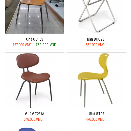
Ghế GCF03
Bàn BGG231
730.000 VNĐ
767.000 VNĐ
884.000 VNĐ
Ghế GT231A
Ghế GT07
648.000 VNĐ
476.000 VNĐ