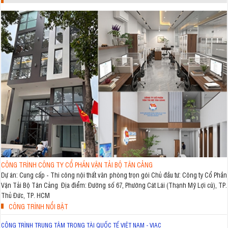
CÔNG TRÌNH CÔNG TY CỔ PHẦN VẬN TẢI BỘ TÂN CẢNG
Dự án: Cung cấp - Thi công nội thất văn phòng trọn gói Chủ đầu tư: Công ty Cổ Phần
Vận Tải Bộ Tân Cảng Địa điểm: Đường số 67, Phường Cát Lái (Thạnh Mỹ Lợi cũ), TP.
Thủ Đức, TP. HCM
CÔNG TRÌNH NỔI BẬT
CÔNG TRÌNH TRUNG TÂM TRỌNG TÀI QUỐC TẾ VIỆT NAM - VIAC