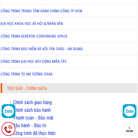
CÔNG TRÌNH TRUNG TÂM HÀNH CHÍNH CÔNG TP.HCM
ĐẠI HỌC KHOA HỌC XÃ HỘI & NHÂN VĂN
CÔNG TRÌNH SEREPOK COWORKING SPACE
CÔNG TRÌNH BẢO HIỂM XÃ HỘI TÂN CHÂU - AN GIANG
CÔNG TRÌNH ĐẠI HỌC XÂY DỰNG MIỀN TÂY
CÔNG TRÌNH TỦ ÂM TƯỜNG ITAXA
TRỢ GIÚP - CHÍNH SÁCH
Chính sách giao hàng
Chính sách bảo hành
Thanh toán - Bảo mật
Bảo hành - Bảo trì
Công trình đã thực hiện