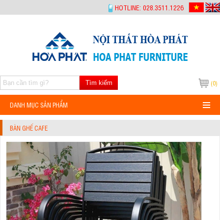
-->
HOTLINE: 028.3511.1226
Tìm kiếm
(0)
DANH MỤC SẢN PHẨM
BÀN GHẾ CAFE