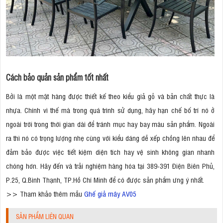
Cách bảo quản sản phẩm tốt nhất
Bởi là một mặt hàng được thiết kế theo kiểu giả gỗ và bản chất thực là
nhựa. Chính vì thế mà trong quá trình sử dụng, hãy hạn chế bố trí nó ở
ngoài trời trong thời gian dài để tránh mục hay bay màu sản phẩm. Ngoài
ra thì nó có trọng lượng nhẹ cùng với kiểu dáng dễ xếp chồng lên nhau để
đảm bảo được việc tiết kiệm diện tích hay vệ sinh không gian nhanh
chóng hơn. Hãy đến và trải nghiệm hàng hóa tại 389-391 Điện Biên Phủ,
P.25, Q.Bình Thạnh, TP.Hồ Chí Minh để có được sản phẩm ưng ý nhất.
>> Tham khảo thêm mẫu
Ghế giả mây AV05
SẢN PHẨM LIÊN QUAN