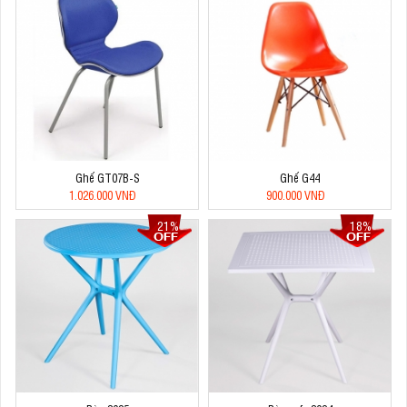
Ghế GT07B-S
Ghế G44
1.026.000 VNĐ
900.000 VNĐ
21%
18%