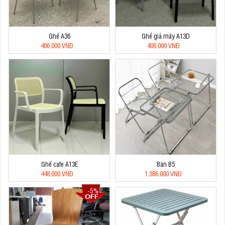
Ghế A36
Ghế giả mây A13D
406.000 VNĐ
406.000 VNĐ
Ghế cafe A13E
Bàn B5
448.000 VNĐ
1.386.000 VNĐ
-5%