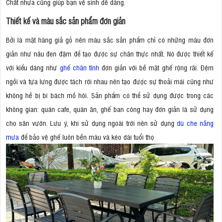
Chất nhựa cũng giúp bạn vệ sinh dễ dàng.
Thiết kế và màu sắc sản phẩm đơn giản
Bởi là mặt hàng giả gỗ nên màu sắc sản phẩm chỉ có những màu đơn
giản như nâu đen đậm để tạo được sự chân thực nhất. Nó được thiết kế
với kiểu dáng như
ghế chân tĩnh
đơn giản với bề mặt ghế rộng rãi. Đệm
ngồi và tựa lưng được tách rời nhau nên tạo được sự thoải mái cũng như
không hề bị bí bách mồ hôi. Sản phẩm có thể sử dụng được trong các
không gian: quán cafe, quán ăn, ghế ban công hay đơn giản là sử dụng
cho sân vườn. Lưu ý, khi sử dụng ngoài trời nên sử dụng
dù che nắng
mưa
để bảo vệ ghế luôn bền màu và kéo dài tuổi thọ