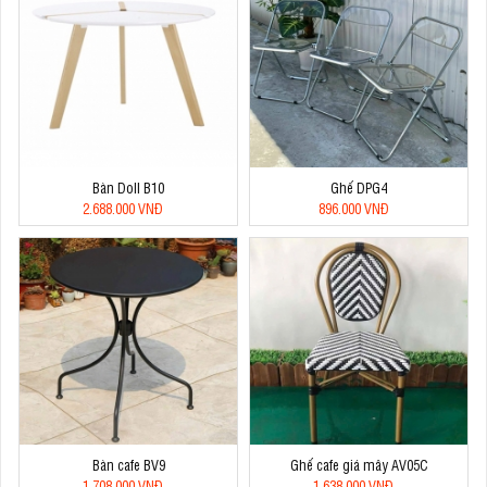
Bàn Doll B10
Ghế DPG4
2.688.000 VNĐ
896.000 VNĐ
Bàn cafe BV9
Ghế cafe giá mây AV05C
1.708.000 VNĐ
1.638.000 VNĐ