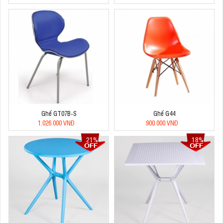
Ghế GT07B-S
Ghế G44
1.026.000 VNĐ
900.000 VNĐ
21%
18%