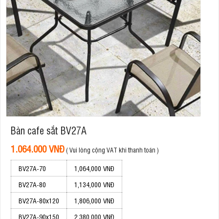
Bàn cafe sắt BV27A
1.064.000 VNĐ
( Vui lòng cộng VAT khi thanh toán )
BV27A-70
1,064,000 VNĐ
BV27A-80
1,134,000 VNĐ
BV27A-80x120
1,806,000 VNĐ
BV27A-90x150
2,380,000 VNĐ