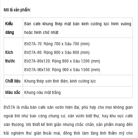
Mô tả sản phẩm:
Kiểu
Bàn cafe khung thép mặt bàn kính cường lực hình vuông
dáng
hoặc hình chữ nhật
BV27A-70: Rộng 700 x Sâu 700 (mm)
Kích
BV27A-80: Rộng 800 x Sâu 800 (mm)
thước
BV27A-80x120: Rộng 800 x Sâu 1200 (mm)
BV27A-90x150: Rộng 900 x Sâu 1500 (mm)
Chất liệu
Khung thép sơn tĩnh điện, kính cường lực
Màu sắc
Khung nâu mặt trắng
BV27A là mẫu bàn cafe sân vườn hiện đại, phù hợp cho mọi không gian
ngoài trời như ban công chung cư, sân vườn biệt thự, hay khu vực café
sân thượng. Với thiết kế tinh giản nhưng chắc chắn, sản phẩm mang đến
trải nghiệm thư giãn thoải mái, đồng thời làm tăng tính thẩm mỹ cho