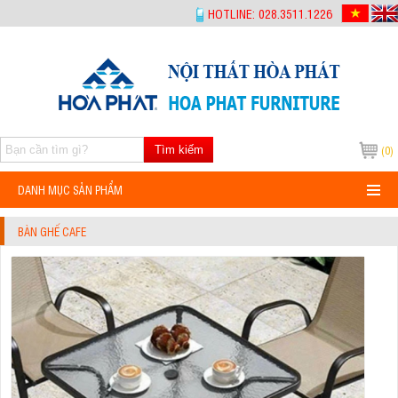
-->
HOTLINE: 028.3511.1226
Tìm kiếm
(0)
DANH MỤC SẢN PHẨM
BÀN GHẾ CAFE