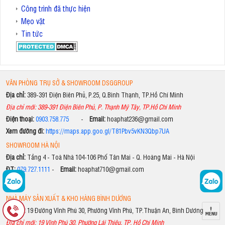
Công trình đã thực hiện
Mẹo vặt
Tin tức
VĂN PHÒNG TRỤ SỞ & SHOWROOM DSGGROUP
Địa chỉ:
389-391 Điện Biên Phủ, P.25, Q.Bình Thạnh, TP.Hồ Chí Minh
Địa chỉ mới: 389-391 Điện Biên Phủ, P. Thạnh Mỹ Tây, TP.Hồ Chí Minh
Điện thoại:
0903.758.775
-
Email:
hoaphat236@gmail.com
Xem đường đi:
https://maps.app.goo.gl/T81Pbv5vKN3Qbp7UA
SHOWROOM HÀ NỘI
Địa chỉ:
Tầng 4 - Toà Nhà 104-106 Phố Tân Mai - Q. Hoàng Mai - Hà Nội
ĐT:
079.727.1111
-
Email:
hoaphat710@gmail.com
NHÀ MÁY SẢN XUẤT & KHO HÀNG BÌNH DƯƠNG
Địa chỉ:
19 Đường Vĩnh Phú 30, Phường Vĩnh Phú, TP.Thuận An, Bình Dương
Địa chỉ mới: 19 Vĩnh Phú 30, Phường Lái Thiêu, TP. Hồ Chí Minh