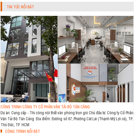
TIN TỨC NỔI BẬT
CÔNG TRÌNH CÔNG TY CỔ PHẦN VẬN TẢI BỘ TÂN CẢNG
Dự án: Cung cấp - Thi công nội thất văn phòng trọn gói Chủ đầu tư: Công ty Cổ Phần
Vận Tải Bộ Tân Cảng Địa điểm: Đường số 67, Phường Cát Lái (Thạnh Mỹ Lợi cũ), TP.
Thủ Đức, TP. HCM
CÔNG TRÌNH NỔI BẬT