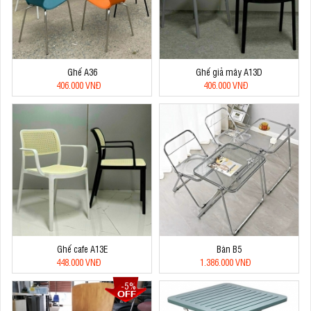
Ghế A36
Ghế giả mây A13D
406.000 VNĐ
406.000 VNĐ
Ghế cafe A13E
Bàn B5
448.000 VNĐ
1.386.000 VNĐ
-5%