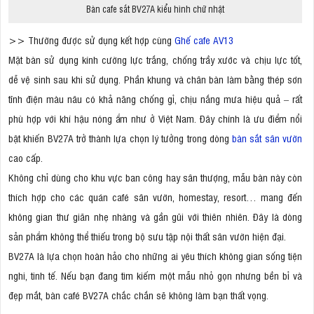
Bàn cafe sắt BV27A kiểu hình chữ nhật
>> Thường được sử dụng kết hợp cùng
Ghế cafe AV13
Mặt bàn sử dụng kính cường lực trắng, chống trầy xước và chịu lực tốt,
dễ vệ sinh sau khi sử dụng. Phần khung và chân bàn làm bằng thép sơn
tĩnh điện màu nâu có khả năng chống gỉ, chịu nắng mưa hiệu quả – rất
phù hợp với khí hậu nóng ẩm như ở Việt Nam. Đây chính là ưu điểm nổi
bật khiến BV27A trở thành lựa chọn lý tưởng trong dòng
bàn sắt sân vườn
cao cấp.
Không chỉ dùng cho khu vực ban công hay sân thượng, mẫu bàn này còn
thích hợp cho các quán café sân vườn, homestay, resort… mang đến
không gian thư giãn nhẹ nhàng và gần gũi với thiên nhiên. Đây là dòng
sản phẩm không thể thiếu trong bộ sưu tập nội thất sân vườn hiện đại.
BV27A là lựa chọn hoàn hảo cho những ai yêu thích không gian sống tiện
nghi, tinh tế. Nếu bạn đang tìm kiếm một mẫu nhỏ gọn nhưng bền bỉ và
đẹp mắt, bàn café BV27A chắc chắn sẽ không làm bạn thất vọng.