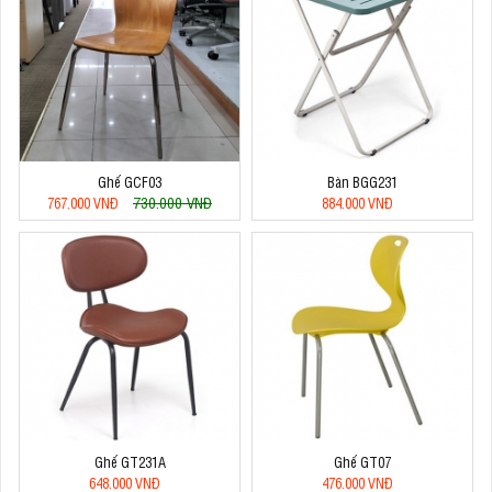
Ghế GCF03
Bàn BGG231
730.000 VNĐ
767.000 VNĐ
884.000 VNĐ
Ghế GT231A
Ghế GT07
648.000 VNĐ
476.000 VNĐ