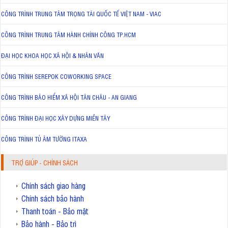
CÔNG TRÌNH TRUNG TÂM TRỌNG TÀI QUỐC TẾ VIỆT NAM - VIAC
CÔNG TRÌNH TRUNG TÂM HÀNH CHÍNH CÔNG TP.HCM
ĐẠI HỌC KHOA HỌC XÃ HỘI & NHÂN VĂN
CÔNG TRÌNH SEREPOK COWORKING SPACE
CÔNG TRÌNH BẢO HIỂM XÃ HỘI TÂN CHÂU - AN GIANG
CÔNG TRÌNH ĐẠI HỌC XÂY DỰNG MIỀN TÂY
CÔNG TRÌNH TỦ ÂM TƯỜNG ITAXA
TRỢ GIÚP - CHÍNH SÁCH
Chính sách giao hàng
Chính sách bảo hành
Thanh toán - Bảo mật
Bảo hành - Bảo trì