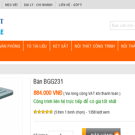
MẸO VẶT
ĐẠI LÝ - CHI NHÁNH
LIÊN HỆ - GÓP Ý
VĂN PHÒNG
TỦ TÀI LIỆU
KÉT SẮT
NỘI THẤT CÔNG TRÌNH
NỘI TH
Bàn BGG231
884.000 VNĐ
( Vui lòng cộng VAT khi thanh toán )
Công trình liên hệ trực tiếp để có giá tốt nhất
(5 trên 1 bình chọn) - 1358 lượt xem