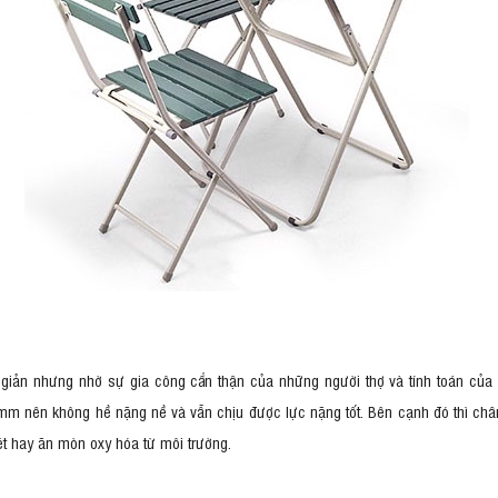
giản nhưng nhờ sự gia công cẩn thận của những người thợ và tính toán của 
mm nên không hề nặng nề và vẫn chịu được lực nặng tốt. Bên cạnh đó thì chân
t hay ăn mòn oxy hóa từ môi trường.