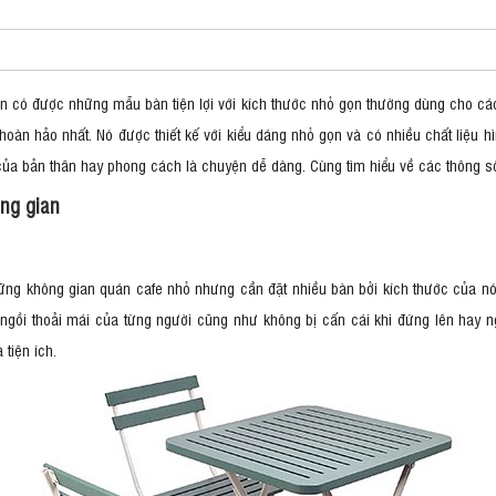
ó được những mẫu bàn tiện lợi với kích thước nhỏ gọn thường dùng cho các m
oàn hảo nhất. Nó được thiết kế với kiểu dáng nhỏ gọn và có nhiều chất liệu 
của bản thân hay phong cách là chuyện dễ dàng. Cùng tìm hiểu về các thông số
ông gian
ng không gian quán cafe nhỏ nhưng cần đặt nhiều bàn bởi kích thước của nó
gồi thoải mái của từng người cũng như không bị cấn cái khi đứng lên hay n
 tiện ích.