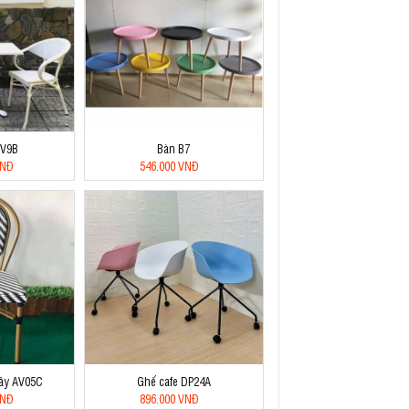
BV9B
Bàn B7
VNĐ
546.000 VNĐ
mây AV05C
Ghế cafe DP24A
VNĐ
896.000 VNĐ