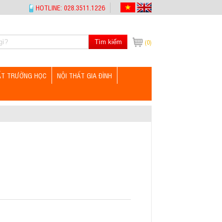
HOTLINE: 028.3511.1226
Tìm kiếm
(0)
ẤT TRƯỜNG HỌC
NỘI THẤT GIA ĐÌNH