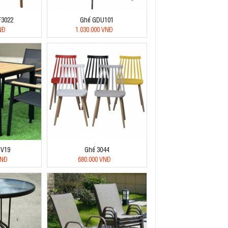
F3022
Ghế GDU101
NĐ
1.030.000 VNĐ
BV19
Ghế 3044
VNĐ
680.000 VNĐ