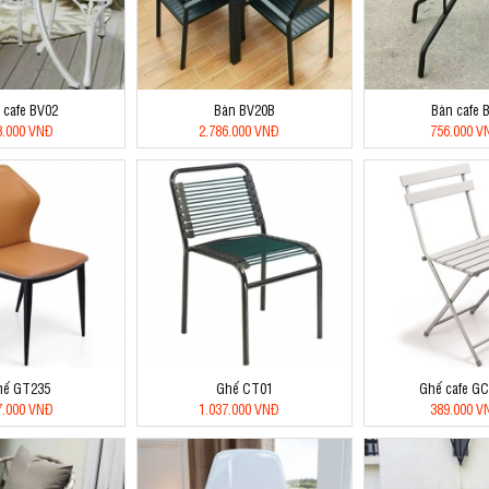
 cafe BV02
Bàn BV20B
Bàn cafe 
3.000 VNĐ
2.786.000 VNĐ
756.000 V
hế GT235
Ghế CT01
Ghế cafe G
7.000 VNĐ
1.037.000 VNĐ
389.000 V