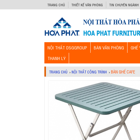
-->
TRANG CHỦ
THIẾT KẾ VĂN PHÒNG
TIN CHUYÊN NGÀNH
NỘI THẤT DSGGROUP
BÀN VĂN PHÒNG
GHẾ 
THANH LÝ
BÀN GHẾ CAFE
TRANG CHỦ
›
NỘI THẤT CÔNG TRÌNH
›