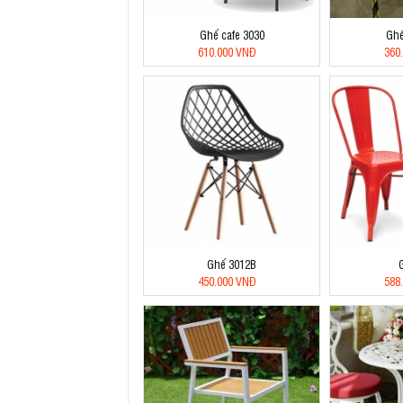
Ghế cafe 3030
Ghế
610.000 VNĐ
360
Ghế 3012B
450.000 VNĐ
588