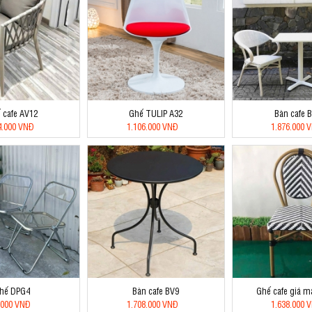
 cafe AV12
Ghế TULIP A32
Bàn cafe 
4.000 VNĐ
1.106.000 VNĐ
1.876.000 
hế DPG4
Bàn cafe BV9
Ghế cafe giá 
.000 VNĐ
1.708.000 VNĐ
1.638.000 