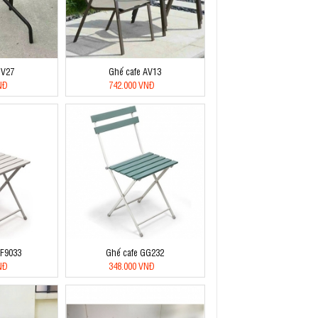
BV27
Ghế cafe AV13
NĐ
742.000 VNĐ
CF9033
Ghế cafe GG232
NĐ
348.000 VNĐ