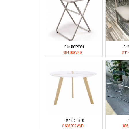
Bàn BCF9031
Ghế
884.000 VNĐ
2.11
Bàn Doll B10
G
2.688.000 VNĐ
896