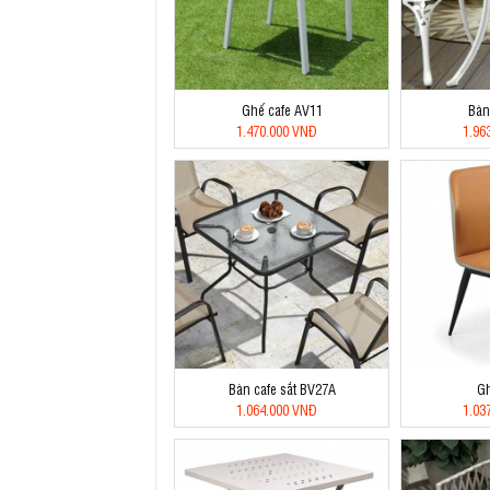
Ghế cafe AV11
Bàn
1.470.000 VNĐ
1.96
Bàn cafe sắt BV27A
G
1.064.000 VNĐ
1.03