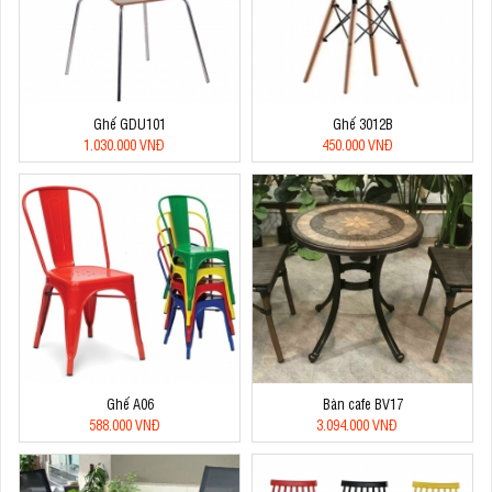
Ghế GDU101
Ghế 3012B
1.030.000 VNĐ
450.000 VNĐ
Ghế A06
Bàn cafe BV17
588.000 VNĐ
3.094.000 VNĐ