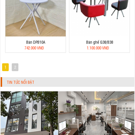
Bàn DPB10A
Bàn ghế G38/B38
742.000 VNĐ
1.100.000 VNĐ
1
2
TIN TỨC NỔI BẬT