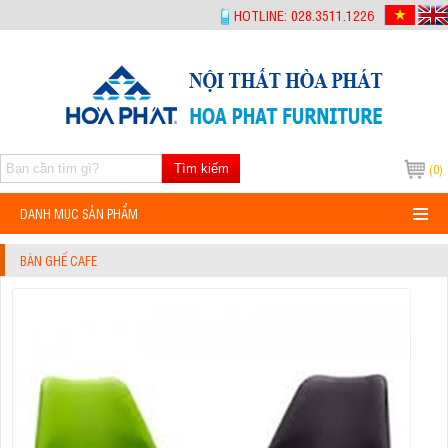
-->
HOTLINE: 028.3511.1226
Tìm kiếm
(0)
DANH MỤC SẢN PHẨM
BÀN GHẾ CAFE