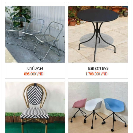
Ghế DPG4
Bàn cafe BV9
896.000 VNĐ
1.708.000 VNĐ