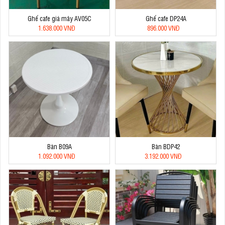
Ghế cafe giá mây AV05C
Ghế cafe DP24A
1.638.000 VNĐ
896.000 VNĐ
Bàn B09A
Bàn BDP42
1.092.000 VNĐ
3.192.000 VNĐ