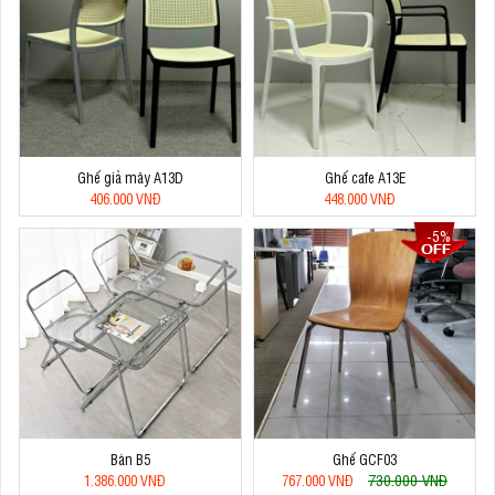
Ghế giả mây A13D
Ghế cafe A13E
406.000 VNĐ
448.000 VNĐ
-5%
Bàn B5
Ghế GCF03
730.000 VNĐ
1.386.000 VNĐ
767.000 VNĐ