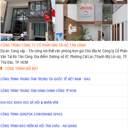
CÔNG TRÌNH CÔNG TY CỔ PHẦN VẬN TẢI BỘ TÂN CẢNG
Dự án: Cung cấp - Thi công nội thất văn phòng trọn gói Chủ đầu tư: Công ty Cổ Phần
Vận Tải Bộ Tân Cảng Địa điểm: Đường số 67, Phường Cát Lái (Thạnh Mỹ Lợi cũ), TP.
Thủ Đức, TP. HCM
CÔNG TRÌNH NỔI BẬT
CÔNG TRÌNH TRUNG TÂM TRỌNG TÀI QUỐC TẾ VIỆT NAM - VIAC
CÔNG TRÌNH TRUNG TÂM HÀNH CHÍNH CÔNG TP.HCM
ĐẠI HỌC KHOA HỌC XÃ HỘI & NHÂN VĂN
CÔNG TRÌNH SEREPOK COWORKING SPACE
CÔNG TRÌNH BẢO HIỂM XÃ HỘI TÂN CHÂU - AN GIANG