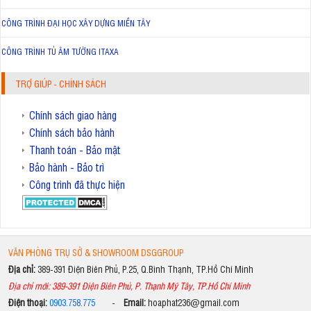
CÔNG TRÌNH ĐẠI HỌC XÂY DỰNG MIỀN TÂY
CÔNG TRÌNH TỦ ÂM TƯỜNG ITAXA
TRỢ GIÚP - CHÍNH SÁCH
Chính sách giao hàng
Chính sách bảo hành
Thanh toán - Bảo mật
Bảo hành - Bảo trì
Công trình đã thực hiện
VĂN PHÒNG TRỤ SỞ & SHOWROOM DSGGROUP
Địa chỉ:
389-391 Điện Biên Phủ, P.25, Q.Bình Thạnh, TP.Hồ Chí Minh
Địa chỉ mới: 389-391 Điện Biên Phủ, P. Thạnh Mỹ Tây, TP.Hồ Chí Minh
Điện thoại:
0903.758.775
-
Email:
hoaphat236@gmail.com