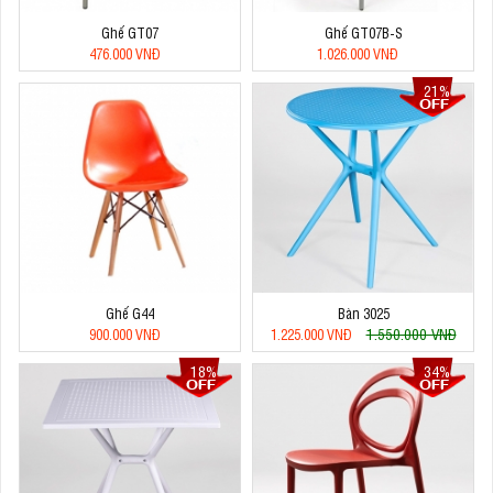
Ghế GT07
Ghế GT07B-S
476.000 VNĐ
1.026.000 VNĐ
21%
Ghế G44
Bàn 3025
1.550.000 VNĐ
900.000 VNĐ
1.225.000 VNĐ
18%
34%