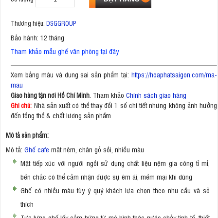
Thương hiệu:
DSGGROUP
Bảo hành: 12 tháng
Tham khảo mẫu ghế văn phòng tại đây
Xem bảng màu và dung sai sản phẩm tại:
https://hoaphatsaigon.com/ma-
mau
. Tham khảo
Chính sách giao hàng
Giao hàng tận nơi Hồ Chí Minh
Nhà sản xuất có thể thay đổi 1 số chi tiết nhưng không ảnh hưởng
Ghi chú:
đến tổng thể & chất lượng sản phẩm
Mô tả sản phẩm:
Mô tả:
Ghế cafe
mặt nệm, chân gỗ sồi, nhiều màu
Mặt tiếp xúc với người ngồi sử dụng chất liệu nệm gia công tỉ mỉ,
bền chắc có thể cảm nhận được sự êm ái, mềm mại khi dùng
Ghế có nhiều màu tùy ý quý khách lựa chọn theo nhu cầu và sở
thích
Tựa lưng ghế lấy cảm hứng từ mô hình thác nước chảy tinh tế, thiết