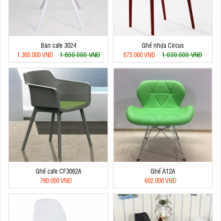
Bàn cafe 3024
Ghế nhựa Circus
1.650.000 VNĐ
1.030.000 VNĐ
1.360.000 VNĐ
675.000 VNĐ
Ghế cafe CF3062A
Ghế A12A
780.000 VNĐ
602.000 VNĐ