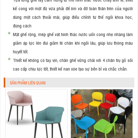
kế cong với một độ vừa phải để ôm và đỡ toàn thân trên của người
dùng một cách thoải mái, giúp điều chỉnh tư thế ngồi khoa học,
đúng cách
Mặt ghế rộng, mép ghế vát hình thác nước uốn cong nhẹ nhàng làm
giảm áp lực lên đùi giảm tê chân khi ngồi lâu, giúp lưu thông máu
huyết tốt.
Thiết kế không có tay vịn, chân ghế vững chãi với 4 chân trụ gỗ sồi
cao cấp chịu lực tốt, thiết kế nan xòe tạo sự bền bỉ và chắc chắn.
SẢN PHẨM LIÊN QUAN