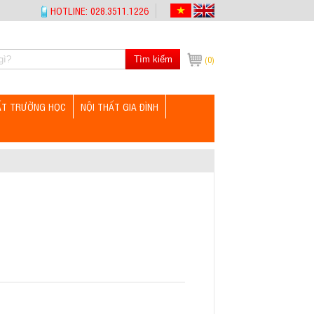
HOTLINE: 028.3511.1226
Tìm kiếm
(0)
ẤT TRƯỜNG HỌC
NỘI THẤT GIA ĐÌNH