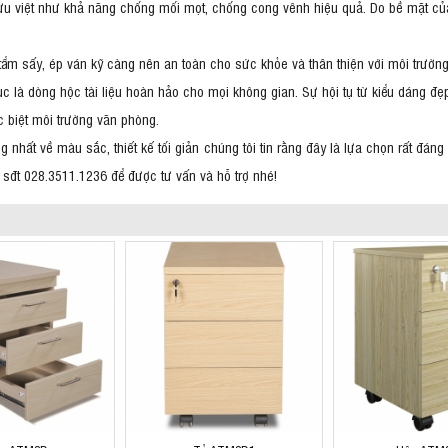
iểm ưu việt như khả năng chống mối mọt, chống cong vênh hiệu quả. Do bề mặt 
h tẩm sấy, ép ván kỹ càng nên an toàn cho sức khỏe và thân thiện với môi trườn
ục là dòng hộc tài liệu hoàn hảo cho mọi không gian. Sự hội tụ từ kiểu dáng đẹ
c biệt môi trường văn phòng.
 nhất về màu sắc, thiết kế tối giản chúng tôi tin rằng đây là lựa chọn rất đá
 sđt 028.3511.1236 để được tư vấn và hỗ trợ nhé!