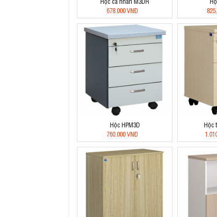
Hộc cá nhân M3DR
Hộ
678.000 VNĐ
825
Hộc HPM3D
Hộc 
760.000 VNĐ
1.01