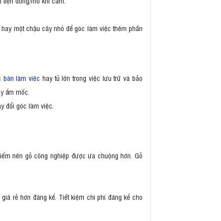
ận tiện đóng/mở khi cầm.
ết hay một chậu cây nhỏ để góc làm việc thêm phần
ếc
bàn làm việc
hay tủ lớn trong việc lưu trữ và bảo
hay ẩm mốc.
ay đổi góc làm việc.
n hiếm nên gỗ công nghiệp được ưa chuộng hơn. Gỗ
giá rẻ hơn đáng kể. Tiết kiệm chi phí đáng kể cho