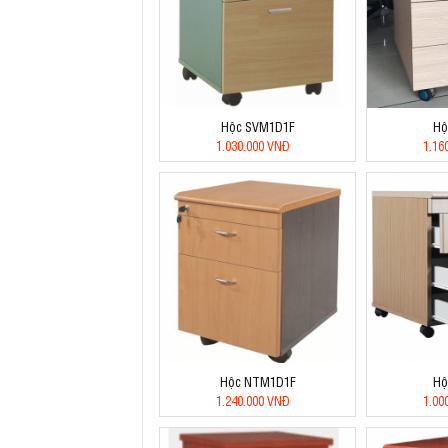
Hộc SVM1D1F
Hộ
1.030.000 VNĐ
1.16
Hộc NTM1D1F
Hộ
1.240.000 VNĐ
1.00