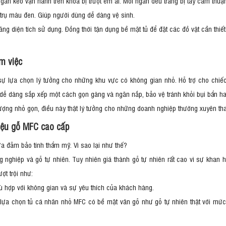
găn kéo vận hành trên khóa bị trượt êm ái. Mỗi ngăn đều trang bị tay cầm thu
 trụ màu đen. Giúp người dùng dễ dàng vệ sinh.
ng diện tích sử dụng. Đồng thời tận dụng bề mặt tủ để đặt các đồ vật cần thi
àm việc
sự lựa chọn lý tưởng cho những khu vực có không gian nhỏ. Hỗ trợ cho chi
n dễ dàng sắp xếp một cách gọn gàng và ngăn nắp, bảo vệ tránh khỏi bụi bẩn 
lượng nhỏ gọn, điều này thật lý tưởng cho những doanh nghiệp thường xuyên th
liệu gỗ MFC cao cấp
ừa đảm bảo tính thẩm mỹ. Vì sao lại như thế?
ng nghiệp và gỗ tự nhiên. Tuy nhiên giá thành gỗ tự nhiên rất cao vì sự kha
ợt trội như:
 hợp với không gian và sự yêu thích của khách hàng.
 lựa chọn tủ cá nhân nhỏ MFC có bề mặt vân gỗ như gỗ tự nhiên thật với mức 