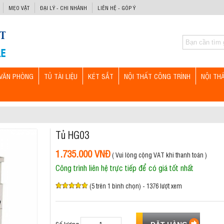
MẸO VẶT
ĐẠI LÝ - CHI NHÁNH
LIÊN HỆ - GÓP Ý
VĂN PHÒNG
TỦ TÀI LIỆU
KÉT SẮT
NỘI THẤT CÔNG TRÌNH
NỘI TH
Tủ HG03
1.735.000 VNĐ
( Vui lòng cộng VAT khi thanh toán )
Công trình liên hệ trực tiếp để có giá tốt nhất
(5 trên 1 bình chọn) - 1376 lượt xem