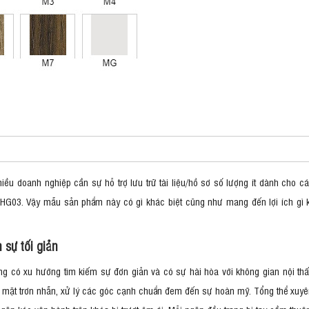
ều doanh nghiệp cần sự hỗ trợ lưu trữ tài liệu/hồ sơ số lượng ít dành cho cá 
3. Vậy mẫu sản phẩm này có gì khác biệt cũng như mang đến lợi ích gì khi 
m sự tối giản
ùng có xu hướng tìm kiếm sự đơn giản và có sự hài hòa với không gian nội thấ
Bề mặt trơn nhẵn, xử lý các góc cạnh chuẩn đem đến sự hoàn mỹ. Tổng thể xu