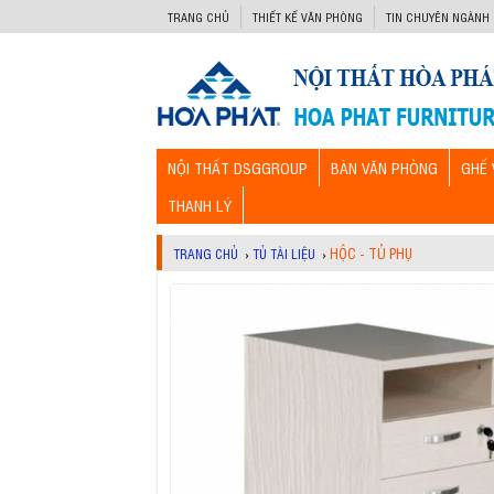
-->
TRANG CHỦ
THIẾT KẾ VĂN PHÒNG
TIN CHUYÊN NGÀNH
NỘI THẤT DSGGROUP
BÀN VĂN PHÒNG
GHẾ 
THANH LÝ
HỘC - TỦ PHỤ
TRANG CHỦ
›
TỦ TÀI LIỆU
›