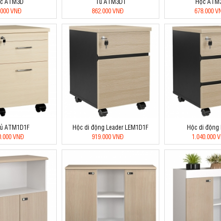
c ATM3D
Tủ ATM3D1
Hộc ATM
.000 VNĐ
862.000 VNĐ
678.000 V
tủ ATM1D1F
Hộc di động Leader LEM1D1F
Hộc di động
0.000 VNĐ
919.000 VNĐ
1.040.000 