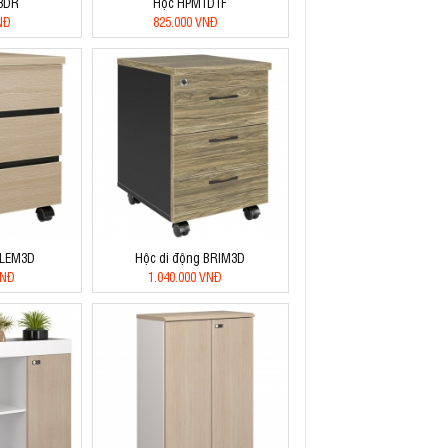
3DR
Hộc HPM1D1F
NĐ
825.000 VNĐ
 LEM3D
Hộc di động BRIM3D
VNĐ
1.040.000 VNĐ