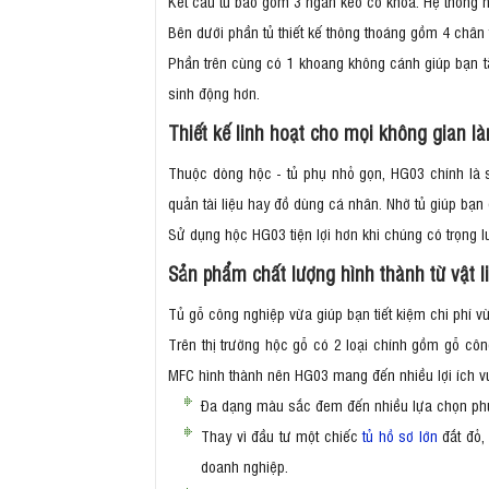
Kết cấu tủ bao gồm 3 ngăn kéo có khóa. Hệ thống n
Bên dưới phần tủ thiết kế thông thoáng gồm 4 chân
Phần trên cùng có 1 khoang không cánh giúp bạn tă
sinh động hơn.
Thiết kế linh hoạt cho mọi không gian l
Thuộc dòng hộc - tủ phụ nhỏ gọn, HG03 chính là 
quản tài liệu hay đồ dùng cá nhân. Nhờ tủ giúp bạ
Sử dụng hộc HG03 tiện lợi hơn khi chúng có trọng 
Sản phẩm chất lượng hình thành từ vật 
Tủ gỗ công nghiệp vừa giúp bạn tiết kiệm chi phí v
Trên thị trường hộc gỗ có 2 loại chính gồm gỗ cô
MFC hình thành nên HG03 mang đến nhiều lợi ích vư
Đa dạng màu sắc đem đến nhiều lựa chọn phù
Thay vì đầu tư một chiếc
tủ hồ sơ lớn
đắt đỏ,
doanh nghiệp.