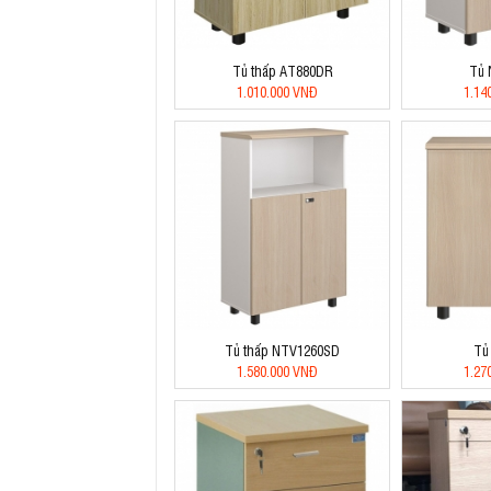
Tủ thấp AT880DR
Tủ
1.010.000 VNĐ
1.14
Tủ thấp NTV1260SD
Tủ
1.580.000 VNĐ
1.27