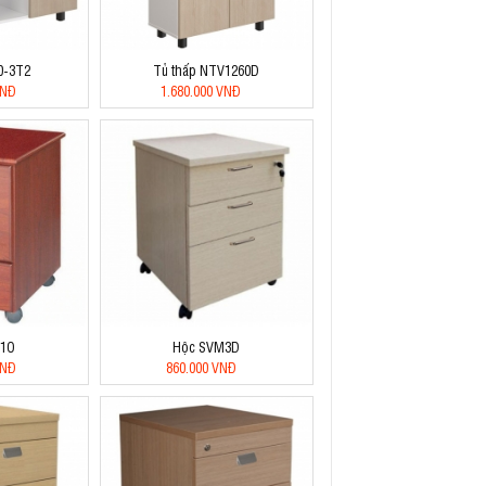
0-3T2
Tủ thấp NTV1260D
VNĐ
1.680.000 VNĐ
D1O
Hộc SVM3D
VNĐ
860.000 VNĐ