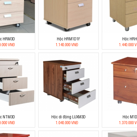
c HRM3D
Hộc HRM1D1F
Hộc HR
0.000 VNĐ
1.140.000 VNĐ
1.440.000 
c NTM3D
Hộc di động LUXM3D
Hộc M1D
0.000 VNĐ
1.040.000 VNĐ
1.370.000 