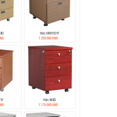
H3D
Hộc HRH1D1F
VNĐ
1.250.000 VNĐ
1F
Hộc M3D
VNĐ
1.170.000 VNĐ