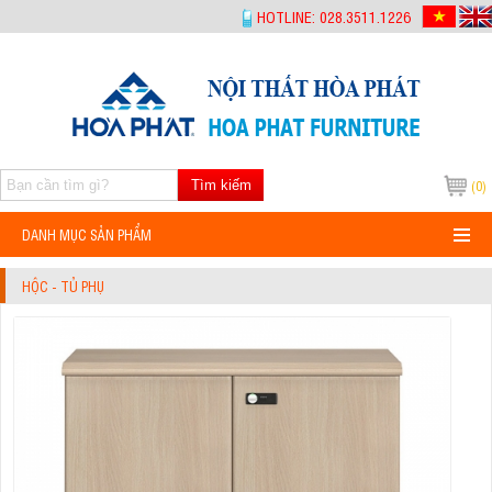
-->
HOTLINE: 028.3511.1226
Tìm kiếm
(0)
DANH MỤC SẢN PHẨM
HỘC - TỦ PHỤ