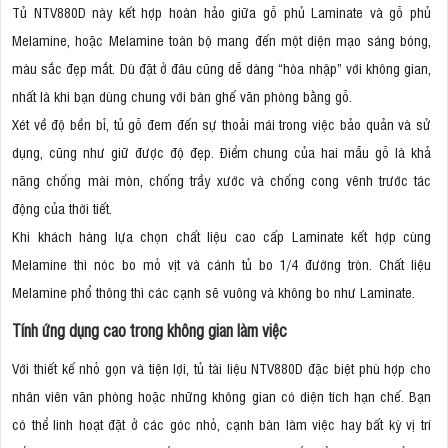
Tủ NTV880D này kết hợp hoàn hảo giữa gỗ phủ Laminate và gỗ phủ
Melamine, hoặc Melamine toàn bộ mang đến một diện mạo sáng bóng,
màu sắc đẹp mắt. Dù đặt ở đâu cũng dễ dàng “hòa nhập” với không gian,
nhất là khi bạn dùng chung với bàn ghế văn phòng bằng gỗ.
Xét về độ bền bỉ, tủ gỗ đem đến sự thoải mái trong việc bảo quản và sử
dụng, cũng như giữ được độ đẹp. Điểm chung của hai mẫu gỗ là khả
năng chống mài mòn, chống trầy xước và chống cong vênh trước tác
động của thời tiết.
Khi khách hàng lựa chọn chất liệu cao cấp Laminate kết hợp cùng
Melamine thì nóc bo mỏ vịt và cánh tủ bo 1/4 đường tròn. Chất liệu
Melamine phổ thông thì các cạnh sẽ vuông và không bo như Laminate.
Tính ứng dụng cao trong không gian làm việc
Với thiết kế nhỏ gọn và tiện lợi, tủ tài liệu NTV880D đặc biệt phù hợp cho
nhân viên văn phòng hoặc những không gian có diện tích hạn chế. Bạn
có thể linh hoạt đặt ở các góc nhỏ, cạnh bàn làm việc hay bất kỳ vị trí