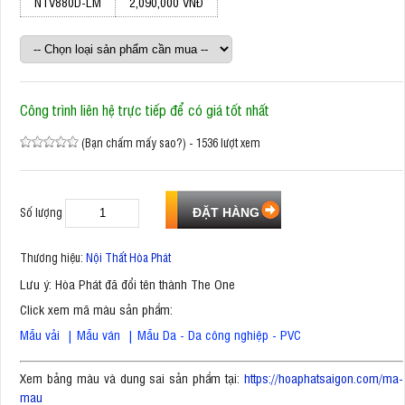
NTV880D-LM
2,090,000 VNĐ
Công trình liên hệ trực tiếp để có giá tốt nhất
(Bạn chấm mấy sao?) - 1536 lượt xem
Số lượng
Thương hiệu:
Nội Thất Hòa Phát
Lưu ý: Hòa Phát đã đổi tên thành The One
Click xem mã màu sản phẩm:
Mẫu vải
|
Mẫu ván
|
Mẫu Da - Da công nghiệp - PVC
Xem bảng màu và dung sai sản phẩm tại:
https://hoaphatsaigon.com/ma-
mau