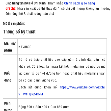
. Tham khảo
Chính sách giao hàng
Giao hàng tận nơi Hồ Chí Minh
Nhà sản xuất có thể thay đổi 1 số chi tiết nhưng không ảnh hưởng
Ghi chú:
đến tổng thể & chất lượng sản phẩm
Mô tả sản phẩm:
Thông số kỹ thuật
Mã sản
NTV880D
phẩm
Tủ hồ sơ thấp chất liệu cao cấp gồm 2 cánh dài, cánh có
khóa số. Có 2 loại: laminate kết hợp melamine có nóc bo mỏ
Kiểu
vịt, cánh tủ bo 1/4 đường tròn hoặc chất liệu melamine toàn
dáng
bộ có các cạnh vuông vức.
Cách sử dụng khóa số:
https://www.youtube.com/watch?
v=WzFqlNp4Q-M
Kích
Rộng 800 x Sâu 400 x Cao 880 (mm)
thước