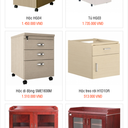
Hộc HG04
Tủ HG03
1.450.000 VNĐ
1.735.000 VNĐ
Hộc di động SME1830M
Hộc treo rời H1D1OR
1.510.000 VNĐ
513.000 VNĐ