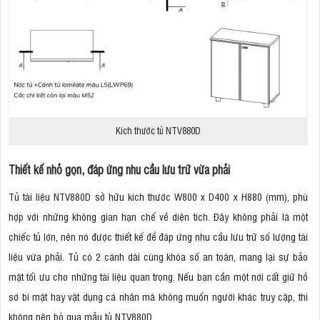
Kích thước tủ NTV880D
Thiết kế nhỏ gọn, đáp ứng nhu cầu lưu trữ vừa phải
Tủ tài liệu NTV880D sở hữu kích thước W800 x D400 x H880 (mm), phù
hợp với những không gian hạn chế về diện tích. Đây không phải là một
chiếc tủ lớn, nên nó được thiết kế để đáp ứng nhu cầu lưu trữ số lượng tài
liệu vừa phải. Tủ có 2 cánh dài cùng khóa số an toàn, mang lại sự bảo
mật tối ưu cho những tài liệu quan trọng. Nếu bạn cần một nơi cất giữ hồ
sơ bí mật hay vật dụng cá nhân mà không muốn người khác truy cập, thì
không nên bỏ qua mẫu tủ NTV880D.