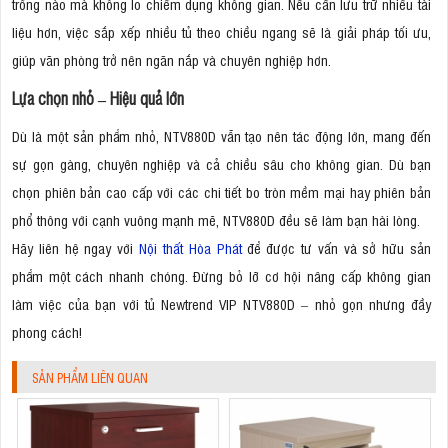
trống nào mà không lo chiếm dụng không gian. Nếu cần lưu trữ nhiều tài
liệu hơn, việc sắp xếp nhiều tủ theo chiều ngang sẽ là giải pháp tối ưu,
giúp văn phòng trở nên ngăn nắp và chuyên nghiệp hơn.
Lựa chọn nhỏ – Hiệu quả lớn
Dù là một sản phẩm nhỏ, NTV880D vẫn tạo nên tác động lớn, mang đến
sự gọn gàng, chuyên nghiệp và cả chiều sâu cho không gian. Dù bạn
chọn phiên bản cao cấp với các chi tiết bo tròn mềm mại hay phiên bản
phổ thông với cạnh vuông mạnh mẽ, NTV880D đều sẽ làm bạn hài lòng.
Hãy liên hệ ngay với
Nội thất Hòa Phát
để được tư vấn và sở hữu sản
phẩm một cách nhanh chóng. Đừng bỏ lỡ cơ hội nâng cấp không gian
làm việc của bạn với tủ Newtrend VIP NTV880D – nhỏ gọn nhưng đầy
phong cách!
SẢN PHẨM LIÊN QUAN