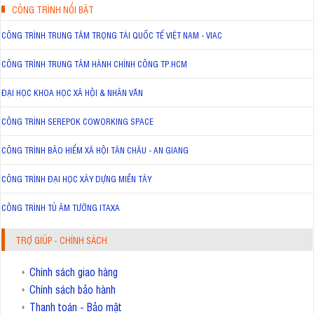
CÔNG TRÌNH NỔI BẬT
CÔNG TRÌNH TRUNG TÂM TRỌNG TÀI QUỐC TẾ VIỆT NAM - VIAC
CÔNG TRÌNH TRUNG TÂM HÀNH CHÍNH CÔNG TP.HCM
ĐẠI HỌC KHOA HỌC XÃ HỘI & NHÂN VĂN
CÔNG TRÌNH SEREPOK COWORKING SPACE
CÔNG TRÌNH BẢO HIỂM XÃ HỘI TÂN CHÂU - AN GIANG
CÔNG TRÌNH ĐẠI HỌC XÂY DỰNG MIỀN TÂY
CÔNG TRÌNH TỦ ÂM TƯỜNG ITAXA
TRỢ GIÚP - CHÍNH SÁCH
Chính sách giao hàng
Chính sách bảo hành
Thanh toán - Bảo mật