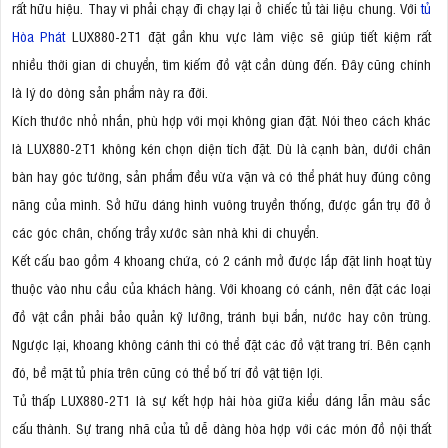
rất hữu hiệu. Thay vì phải chạy đi chạy lại ở chiếc tủ tài liệu chung. Với
tủ
Hòa Phát
LUX880-2T1 đặt gần khu vực làm việc sẽ giúp tiết kiệm rất
nhiều thời gian di chuyển, tìm kiếm đồ vật cần dùng đến. Đây cũng chính
là lý do dòng sản phẩm này ra đời.
Kích thước nhỏ nhắn, phù hợp với mọi không gian đặt. Nói theo cách khác
là LUX880-2T1 không kén chọn diện tích đặt. Dù là cạnh bàn, dưới chân
bàn hay góc tường, sản phẩm đều vừa vặn và có thể phát huy đúng công
năng của mình. Sở hữu dáng hình vuông truyền thống, được gắn trụ đỡ ở
các góc chân, chống trầy xước sàn nhà khi di chuyển.
Kết cấu bao gồm 4 khoang chứa, có 2 cánh mở được lắp đặt linh hoạt tùy
thuộc vào nhu cầu của khách hàng. Với khoang có cánh, nên đặt các loại
đồ vật cần phải bảo quản kỹ lưỡng, tránh bụi bẩn, nước hay côn trùng.
Ngược lại, khoang không cánh thì có thể đặt các đồ vật trang trí. Bên cạnh
đó, bề mặt tủ phía trên cũng có thể bố trí đồ vật tiện lợi.
Tủ thấp LUX880-2T1 là sự kết hợp hài hòa giữa kiểu dáng lẫn màu sắc
cấu thành. Sự trang nhã của tủ dễ dàng hòa hợp với các món đồ nội thất