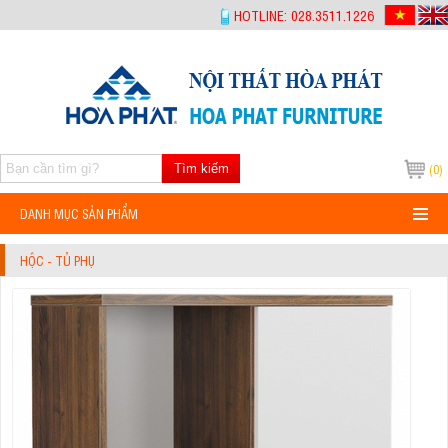
-->
HOTLINE: 028.3511.1226
Tìm kiếm
(0)
DANH MỤC SẢN PHẨM
HỘC - TỦ PHỤ