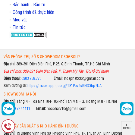
Bảo hành - Bảo trì
Công trình đã thực hiện
Mẹo vặt
Tin tức
VĂN PHÒNG TRỤ SỞ & SHOWROOM DSGGROUP
Địa chỉ:
389-391 Điện Biên Phủ, P.25, Q.Bình Thạnh, TP.Hồ Chí Minh
Địa chỉ mới: 389-391 Điện Biên Phủ, P. Thạnh Mỹ Tây, TP.Hồ Chí Minh
Điện thoại:
0903.758.775
-
Email:
hoaphat236@gmail.com
Xem đường đi:
https://maps.app.goo.gl/T81Pbv5vKN3Qbp7UA
SHOWROOM HÀ NỘI
Địa chỉ:
Tầng 4 - Toà Nhà 104-106 Phố Tân Mai - Q. Hoàng Mai - Hà Nội
ĐT:
079.727.1111
-
Email:
hoaphat710@gmail.com
NHÀ MÁY SẢN XUẤT & KHO HÀNG BÌNH DƯƠNG
Địa chỉ:
19 Đường Vĩnh Phú 30, Phường Vĩnh Phú, TP.Thuận An, Bình Dương