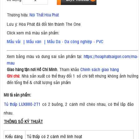
Thương hiệu:
Nội Thất Hòa Phát
Lưu ý: Hòa Phát đã đổi tên thành The One
Click xem mã màu sản phẩm:
Mẫu vải
|
Mẫu ván
|
Mẫu Da - Da công nghiệp - PVC
Xem bảng màu và dung sai sản phẩm tại:
https://hoaphatsaigon.com/ma-
mau
. Tham khảo
Chính sách giao hàng
Giao hàng tận nơi Hồ Chí Minh
Nhà sản xuất có thể thay đổi 1 số chi tiết nhưng không ảnh hưởng
Ghi chú:
đến tổng thể & chất lượng sản phẩm
Mô tả sản phẩm:
Tủ thấp LUX880-2T1
có 2 buồng, 2 cánh mở chéo nhau, có thể lắp đảo
nhau.
THÔNG SỐ KỸ THUẬT
Kiểu dáng
Tủ thấp có 2 cánh mở linh hoạt