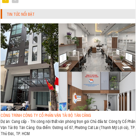
TIN TỨC NỔI BẬT
CÔNG TRÌNH CÔNG TY CỔ PHẦN VẬN TẢI BỘ TÂN CẢNG
Dự án: Cung cấp - Thi công nội thất văn phòng trọn gói Chủ đầu tư: Công ty Cổ Phần
Vận Tải Bộ Tân Cảng Địa điểm: Đường số 67, Phường Cát Lái (Thạnh Mỹ Lợi cũ), TP.
Thủ Đức, TP. HCM