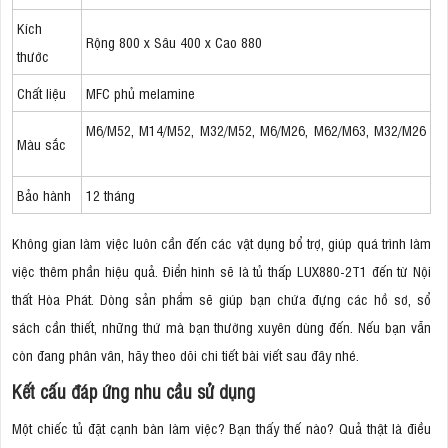
Kích
Rộng 800 x Sâu 400 x Cao 880
thước
Chất liệu
MFC phủ melamine
M6/M52, M14/M52, M32/M52, M6/M26, M62/M63, M32/M26
Màu sắc
Bảo hành
12 tháng
Không gian làm việc luôn cần đến các vật dụng bổ trợ, giúp quá trình làm
việc thêm phần hiệu quả. Điển hình sẽ là tủ thấp LUX880-2T1 đến từ Nội
thất Hòa Phát. Dòng sản phẩm sẽ giúp bạn chứa đựng các hồ sơ, sổ
sách cần thiết, những thứ mà bạn thường xuyên dùng đến. Nếu bạn vẫn
còn đang phân vân, hãy theo dõi chi tiết bài viết sau đây nhé.
Kết cấu đáp ứng nhu cầu sử dụng
Một chiếc tủ đặt cạnh bàn làm việc? Bạn thấy thế nào? Quả thật là điều