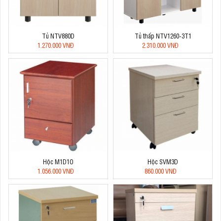
Tủ NTV880D
Tủ thấp NTV1260-3T1
1.270.000 VNĐ
2.310.000 VNĐ
Hộc M1D1O
Hộc SVM3D
1.056.000 VNĐ
860.000 VNĐ