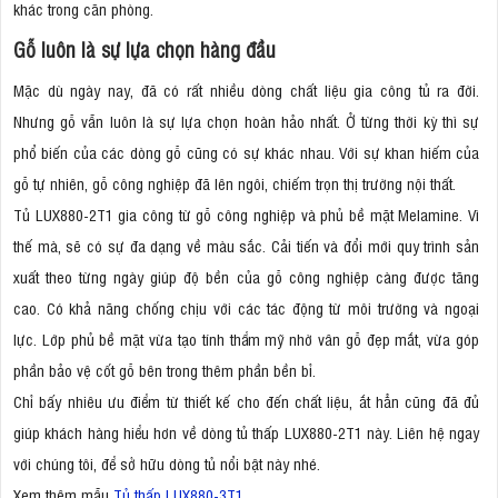
khác trong căn phòng.
Gỗ luôn là sự lựa chọn hàng đầu
Mặc dù ngày nay, đã có rất nhiều dòng chất liệu gia công tủ ra đời.
Nhưng gỗ vẫn luôn là sự lựa chọn hoàn hảo nhất. Ở từng thời kỳ thì sự
phổ biến của các dòng gỗ cũng có sự khác nhau. Với sự khan hiếm của
gỗ tự nhiên, gỗ công nghiệp đã lên ngôi, chiếm trọn thị trường nội thất.
Tủ LUX880-2T1 gia công từ gỗ công nghiệp và phủ bề mặt Melamine. Vì
thế mà, sẽ có sự đa dạng về màu sắc. Cải tiến và đổi mới quy trình sản
xuất theo từng ngày giúp độ bền của gỗ công nghiệp càng được tăng
cao. Có khả năng chống chịu với các tác động từ môi trường và ngoại
lực. Lớp phủ bề mặt vừa tạo tính thẩm mỹ nhờ vân gỗ đẹp mắt, vừa góp
phần bảo vệ cốt gỗ bên trong thêm phần bền bỉ.
Chỉ bấy nhiêu ưu điểm từ thiết kế cho đến chất liệu, ắt hẳn cũng đã đủ
giúp khách hàng hiểu hơn về dòng tủ thấp LUX880-2T1 này. Liên hệ ngay
với chúng tôi, để sở hữu dòng tủ nổi bật này nhé.
Xem thêm mẫu
Tủ thấp LUX880-3T1