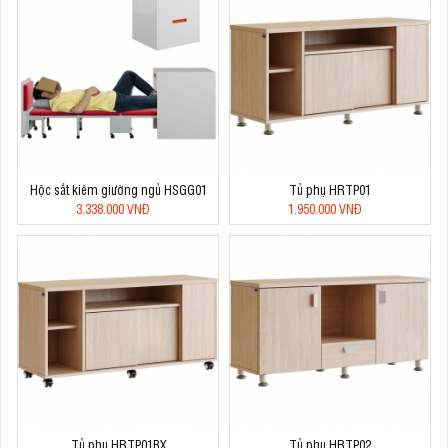
Hộc sắt kiêm giường ngủ HSGG01
Tủ phụ HRTP01
3.338.000 VNĐ
1.950.000 VNĐ
Tủ phụ HRTP01BX
Tủ phụ HRTP02