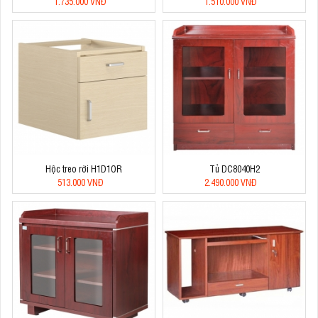
1.735.000 VNĐ
1.510.000 VNĐ
Hộc treo rời H1D1OR
Tủ DC8040H2
513.000 VNĐ
2.490.000 VNĐ