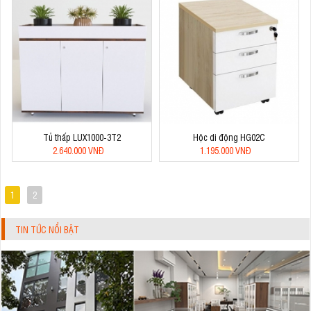
Tủ thấp LUX1000-3T2
Hộc di động HG02C
2.640.000 VNĐ
1.195.000 VNĐ
1
2
TIN TỨC NỔI BẬT