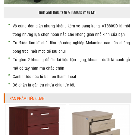
Hình ảnh thực tế tủ AT880SD màu M1
Vô cùng đơn giản nhưng không kém vẻ sang trọng, AT880SD là một
trong những lựa chọn hoàn hảo cho không gian nhỏ xinh của bạn.
Tủ được làm từ chất liệu gỗ công nghiệp Melamine cao cấp chống
bong tróc, mối mọt, dễ lau chùi
Tủ gồm 2 khoang để file tài liệu tiện dụng, khoang dưới là cánh gỗ
mở có tay nắm mạ chắc chắn
Cạnh trước nóc tủ bo tròn thanh thoát.
Đế chân tủ gắn trụ nhựa chịu lực tốt.
SẢN PHẨM LIÊN QUAN