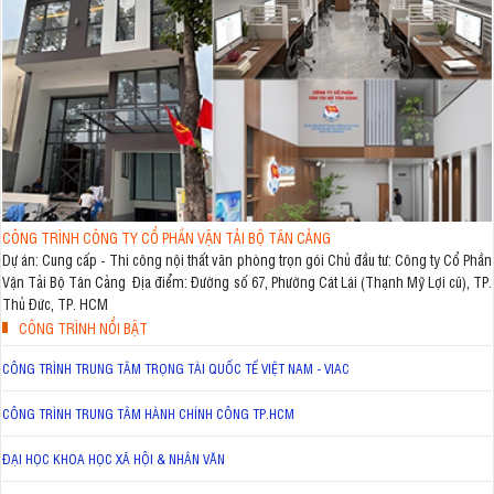
CÔNG TRÌNH CÔNG TY CỔ PHẦN VẬN TẢI BỘ TÂN CẢNG
Dự án: Cung cấp - Thi công nội thất văn phòng trọn gói Chủ đầu tư: Công ty Cổ Phần
Vận Tải Bộ Tân Cảng Địa điểm: Đường số 67, Phường Cát Lái (Thạnh Mỹ Lợi cũ), TP.
Thủ Đức, TP. HCM
CÔNG TRÌNH NỔI BẬT
CÔNG TRÌNH TRUNG TÂM TRỌNG TÀI QUỐC TẾ VIỆT NAM - VIAC
CÔNG TRÌNH TRUNG TÂM HÀNH CHÍNH CÔNG TP.HCM
ĐẠI HỌC KHOA HỌC XÃ HỘI & NHÂN VĂN