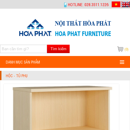
-->
HOTLINE: 028.3511.1226
Tìm kiếm
(0)
DANH MỤC SẢN PHẨM
HỘC - TỦ PHỤ