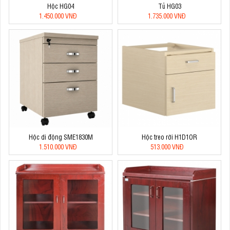
Hộc HG04
Tủ HG03
1.450.000 VNĐ
1.735.000 VNĐ
Hộc di động SME1830M
Hộc treo rời H1D1OR
1.510.000 VNĐ
513.000 VNĐ