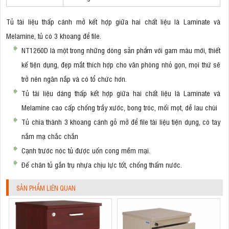
Tủ tài liệu thấp cánh mở kết hợp giữa hai chất liệu là Laminate và
Melamine, tủ có 3 khoang để file.
NT1260D là một trong những dòng sản phẩm với gam màu mới, thiết
kế tiện dụng, đẹp mắt thích hợp cho văn phòng nhỏ gọn, mọi thứ sẽ
trở nên ngăn nắp và có tổ chức hơn.
Tủ tài liệu dáng thấp kết hợp giữa hai chất liệu là Laminate và
Melamine cao cấp chống trầy xước, bong tróc, mối mọt, dễ lau chùi
Tủ chia thành 3 khoang cánh gỗ mở để file tài liệu tiện dụng, có tay
nắm mạ chắc chắn
Cạnh trước nóc tủ được uốn cong mềm mại.
Đế chân tủ gắn trụ nhựa chịu lực tốt, chống thấm nước.
SẢN PHẨM LIÊN QUAN