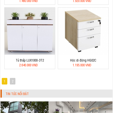
1.480.000 VNĐ
1.920.000 VNĐ
Tủ thấp LUX1000-3T2
Hộc di động HG02C
2.640.000 VNĐ
1.195.000 VNĐ
1
2
TIN TỨC NỔI BẬT