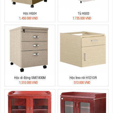
Hộc HG04
Tủ HG03
1.450.000 VNĐ
1.735.000 VNĐ
Hộc di động SME1830M
Hộc treo rời H1D1OR
1.510.000 VNĐ
513.000 VNĐ