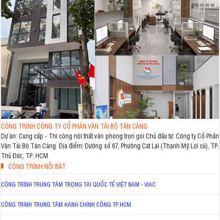
CÔNG TRÌNH CÔNG TY CỔ PHẦN VẬN TẢI BỘ TÂN CẢNG
Dự án: Cung cấp - Thi công nội thất văn phòng trọn gói Chủ đầu tư: Công ty Cổ Phần
Vận Tải Bộ Tân Cảng Địa điểm: Đường số 67, Phường Cát Lái (Thạnh Mỹ Lợi cũ), TP.
Thủ Đức, TP. HCM
CÔNG TRÌNH NỔI BẬT
CÔNG TRÌNH TRUNG TÂM TRỌNG TÀI QUỐC TẾ VIỆT NAM - VIAC
CÔNG TRÌNH TRUNG TÂM HÀNH CHÍNH CÔNG TP.HCM