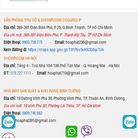
VĂN PHÒNG TRỤ SỞ & SHOWROOM DSGGROUP
Địa chỉ:
389-391 Điện Biên Phủ, P.25, Q.Bình Thạnh, TP.Hồ Chí Minh
Địa chỉ mới: 389-391 Điện Biên Phủ, P. Thạnh Mỹ Tây, TP.Hồ Chí Minh
Điện thoại:
0903.758.775
-
Email:
hoaphat236@gmail.com
Xem đường đi:
https://maps.app.goo.gl/T81Pbv5vKN3Qbp7UA
SHOWROOM HÀ NỘI
Địa chỉ:
Tầng 4 - Toà Nhà 104-106 Phố Tân Mai - Q. Hoàng Mai - Hà Nội
ĐT:
079.727.1111
-
Email:
hoaphat710@gmail.com
NHÀ MÁY SẢN XUẤT & KHO HÀNG BÌNH DƯƠNG
Địa chỉ:
19 Đường Vĩnh Phú 30, Phường Vĩnh Phú, TP.Thuận An, Bình Dương
Địa chỉ mới: 19 Vĩnh Phú 30, Phường Lái Thiêu, TP. Hồ Chí Minh
Điện thoại:
0909.746.682
Email:
hoaphat391@gmail.com