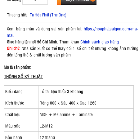
Thương hiệu:
Tủ Hòa Phát (The One)
Xem bảng màu và dung sai sản phẩm tại:
https://hoaphatsaigon.com/ma-
mau
. Tham khảo
Chính sách giao hàng
Giao hàng tận nơi Hồ Chí Minh
Nhà sản xuất có thể thay đổi 1 số chi tiết nhưng không ảnh hưởng
Ghi chú:
đến tổng thể & chất lượng sản phẩm
Mô tả sản phẩm:
THÔNG SỐ KỸ THUẬT
Kiểu dáng
Tủ tài liệu thấp 3 khoang
Kích thước
Rộng 800 x Sâu 400 x Cao 1260
Chất liệu
MDF + Melamine + Laminate
Màu sắc
L2/M12
Bảo hành
12 tháng