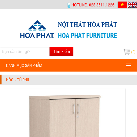
-->
HOTLINE: 028.3511.1226
Tìm kiếm
(0)
DANH MỤC SẢN PHẨM
HỘC - TỦ PHỤ