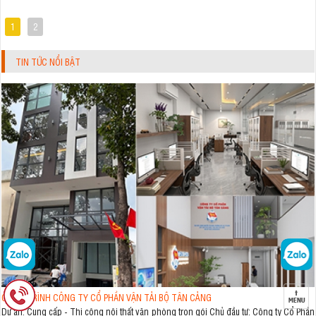
1
2
TIN TỨC NỔI BẬT
CÔNG TRÌNH CÔNG TY CỔ PHẦN VẬN TẢI BỘ TÂN CẢNG
Dự án: Cung cấp - Thi công nội thất văn phòng trọn gói Chủ đầu tư: Công ty Cổ Phần