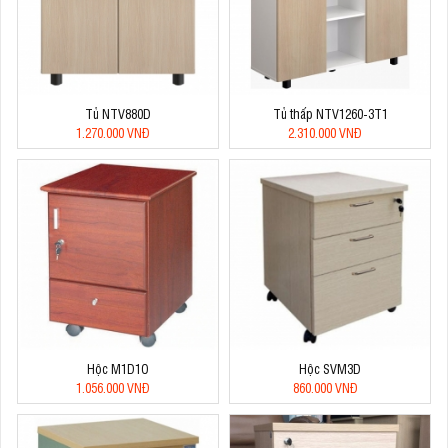
Tủ NTV880D
Tủ thấp NTV1260-3T1
1.270.000 VNĐ
2.310.000 VNĐ
Hộc M1D1O
Hộc SVM3D
1.056.000 VNĐ
860.000 VNĐ