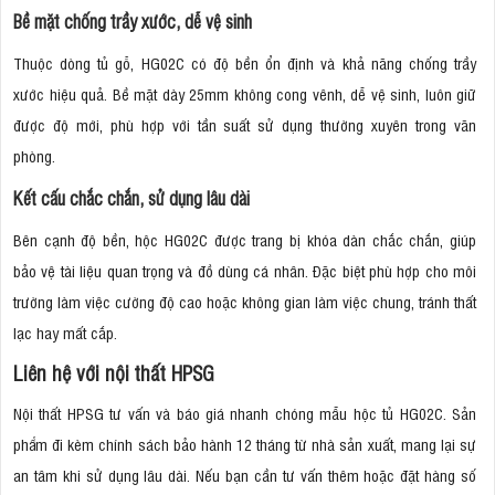
Bề mặt chống trầy xước, dễ vệ sinh
Thuộc dòng tủ gỗ, HG02C có độ bền ổn định và khả năng chống trầy
xước hiệu quả. Bề mặt dày 25mm không cong vênh, dễ vệ sinh, luôn giữ
được độ mới, phù hợp với tần suất sử dụng thường xuyên trong văn
phòng.
Kết cấu chắc chắn, sử dụng lâu dài
Bên cạnh độ bền, hộc HG02C được trang bị khóa dàn chắc chắn, giúp
bảo vệ tài liệu quan trọng và đồ dùng cá nhân. Đặc biệt phù hợp cho môi
trường làm việc cường độ cao hoặc không gian làm việc chung, tránh thất
lạc hay mất cắp.
Liên hệ với nội thất HPSG
Nội thất HPSG tư vấn và báo giá nhanh chóng mẫu hộc tủ HG02C. Sản
phẩm đi kèm chính sách bảo hành 12 tháng từ nhà sản xuất, mang lại sự
an tâm khi sử dụng lâu dài. Nếu bạn cần tư vấn thêm hoặc đặt hàng số