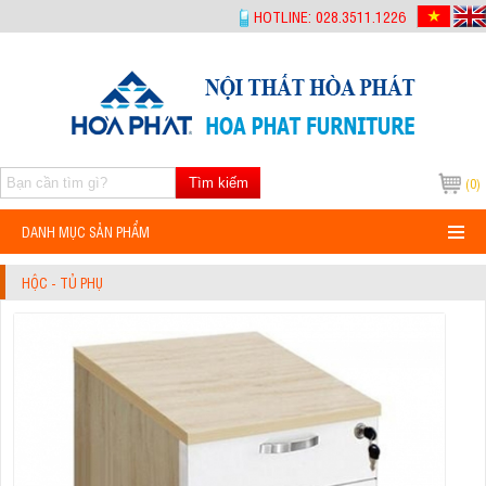
-->
HOTLINE: 028.3511.1226
Tìm kiếm
(0)
DANH MỤC SẢN PHẨM
HỘC - TỦ PHỤ