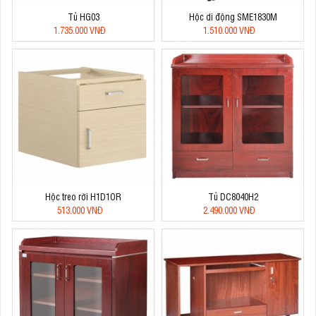
Tủ HG03
Hộc di động SME1830M
1.735.000 VNĐ
1.510.000 VNĐ
Hộc treo rời H1D1OR
Tủ DC8040H2
513.000 VNĐ
2.490.000 VNĐ