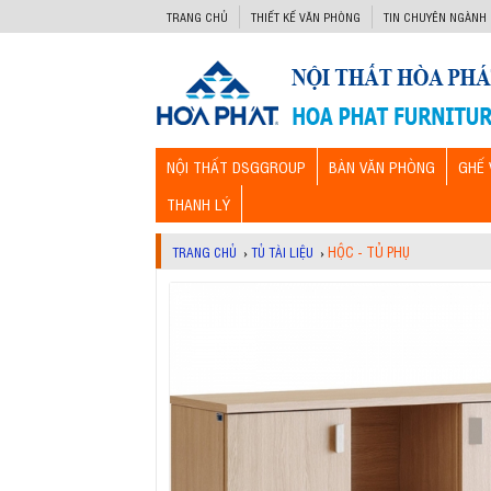
-->
TRANG CHỦ
THIẾT KẾ VĂN PHÒNG
TIN CHUYÊN NGÀNH
NỘI THẤT DSGGROUP
BÀN VĂN PHÒNG
GHẾ 
THANH LÝ
HỘC - TỦ PHỤ
TRANG CHỦ
›
TỦ TÀI LIỆU
›