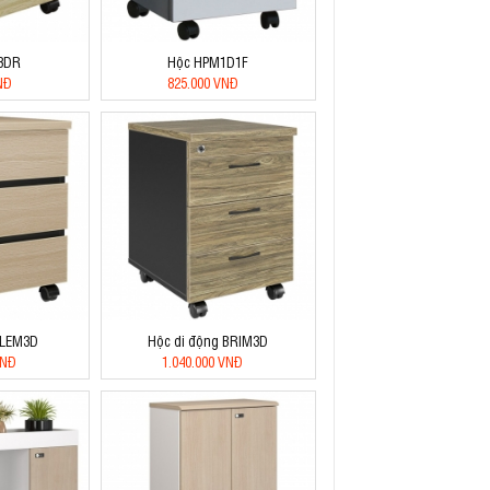
3DR
Hộc HPM1D1F
NĐ
825.000 VNĐ
 LEM3D
Hộc di động BRIM3D
VNĐ
1.040.000 VNĐ