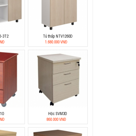
0-3T2
Tủ thấp NTV1260D
VNĐ
1.680.000 VNĐ
D1O
Hộc SVM3D
VNĐ
860.000 VNĐ