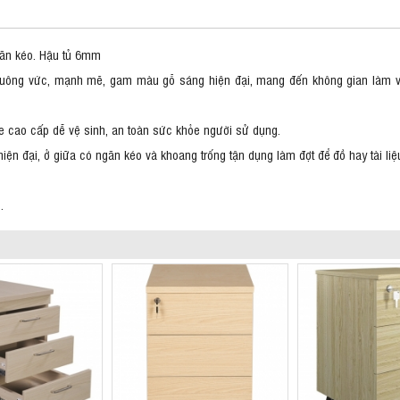
găn kéo. Hậu tủ 6mm
 vuông vức, mạnh mẽ, gam màu gỗ sáng hiện đại, mang đến không gian làm v
e cao cấp dễ vệ sinh, an toàn sức khỏe người sử dụng.
n đại, ở giữa có ngăn kéo và khoang trống tận dụng làm đợt để đồ hay tài liệu
.