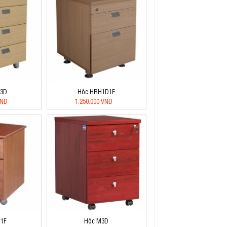
H3D
Hộc HRH1D1F
VNĐ
1.250.000 VNĐ
1F
Hộc M3D