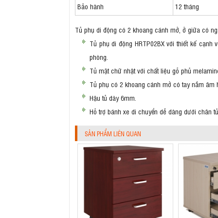
Bảo hành
12 tháng
Tủ phụ di động có 2 khoang cánh mở, ở giữa có n
Tủ phụ di động HRTP02BX với thiết kế cạnh
phòng.
Tủ mặt chữ nhật với chất liệu gỗ phủ melamin
Tủ phụ có 2 khoang cánh mở có tay nắm âm hiệ
Hậu tủ dày 6mm.
Hỗ trợ bánh xe di chuyển dễ dàng dưới chân tủ
SẢN PHẨM LIÊN QUAN