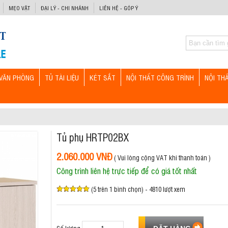
MẸO VẶT
ĐẠI LÝ - CHI NHÁNH
LIÊN HỆ - GÓP Ý
VĂN PHÒNG
TỦ TÀI LIỆU
KÉT SẮT
NỘI THẤT CÔNG TRÌNH
NỘI TH
Tủ phụ HRTP02BX
2.060.000 VNĐ
( Vui lòng cộng VAT khi thanh toán )
Công trình liên hệ trực tiếp để có giá tốt nhất
(5 trên 1 bình chọn) - 4810 lượt xem