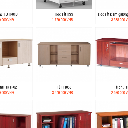
hụ TUTP01D
Hộc sắt HS3
Hộc sắt kiêm giườ
0.000 VNĐ
1.770.000 VNĐ
3.338.000 
phụ HRTP02
Tủ HR860
Tủ phụ T
0.000 VNĐ
3.240.000 VNĐ
2.570.000 