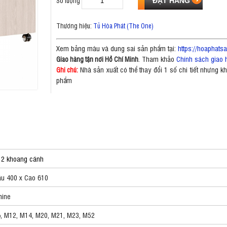
Số lượng
Thương hiệu:
Tủ Hòa Phát (The One)
Xem bảng màu và dung sai sản phẩm tại:
https://hoaphat
. Tham khảo
Chính sách giao 
Giao hàng tận nơi Hồ Chí Minh
Nhà sản xuất có thể thay đổi 1 số chi tiết nhưng 
Ghi chú:
phẩm
 2 khoang cánh
âu 400 x Cao 610
mine
6, M12, M14, M20, M21, M23, M52