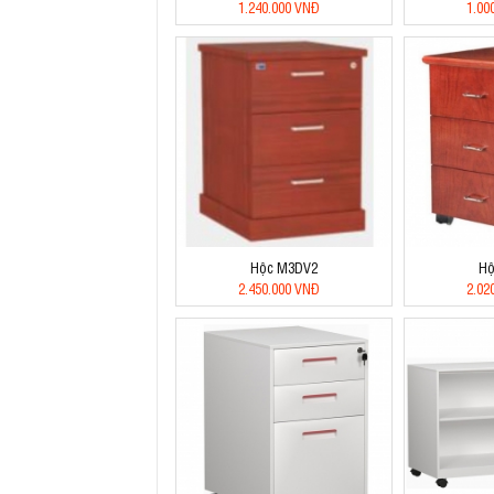
1.240.000 VNĐ
1.00
Hộc M3DV2
Hộ
2.450.000 VNĐ
2.02