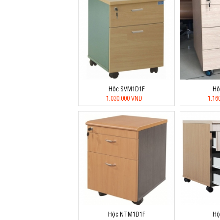
Hộc SVM1D1F
Hộ
1.030.000 VNĐ
1.16
Hộc NTM1D1F
Hộ