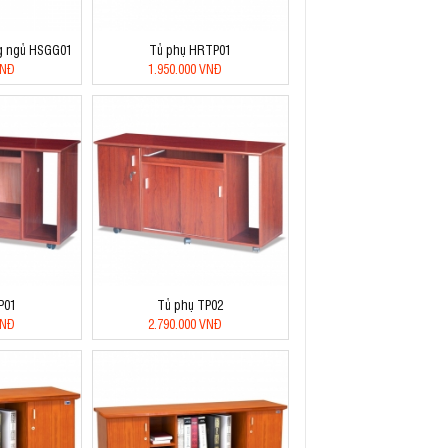
ng ngủ HSGG01
Tủ phụ HRTP01
VNĐ
1.950.000 VNĐ
P01
Tủ phụ TP02
VNĐ
2.790.000 VNĐ