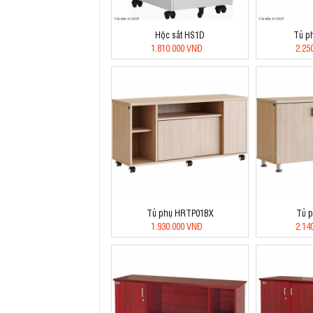
Hộc sắt HS1D
Tủ p
1.810.000 VNĐ
2.25
Tủ phụ HRTP01BX
Tủ 
1.930.000 VNĐ
2.14