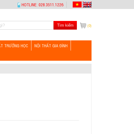
HOTLINE: 028.3511.1226
Tìm kiếm
(0)
ẤT TRƯỜNG HỌC
NỘI THẤT GIA ĐÌNH