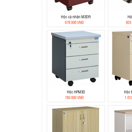
Hộc cá nhân M3DR
Hộ
678.000 VNĐ
825
Hộc HPM3D
Hộc 
760.000 VNĐ
1.01