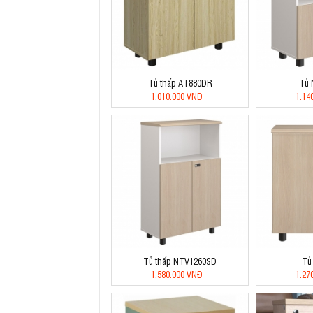
Tủ thấp AT880DR
Tủ
1.010.000 VNĐ
1.14
Tủ thấp NTV1260SD
Tủ
1.580.000 VNĐ
1.27