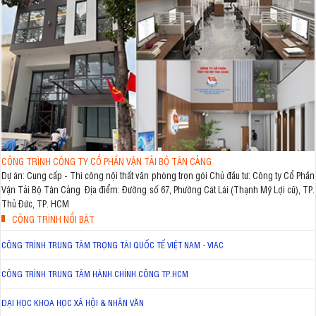
CÔNG TRÌNH CÔNG TY CỔ PHẦN VẬN TẢI BỘ TÂN CẢNG
Dự án: Cung cấp - Thi công nội thất văn phòng trọn gói Chủ đầu tư: Công ty Cổ Phần
Vận Tải Bộ Tân Cảng Địa điểm: Đường số 67, Phường Cát Lái (Thạnh Mỹ Lợi cũ), TP.
Thủ Đức, TP. HCM
CÔNG TRÌNH NỔI BẬT
CÔNG TRÌNH TRUNG TÂM TRỌNG TÀI QUỐC TẾ VIỆT NAM - VIAC
CÔNG TRÌNH TRUNG TÂM HÀNH CHÍNH CÔNG TP.HCM
ĐẠI HỌC KHOA HỌC XÃ HỘI & NHÂN VĂN