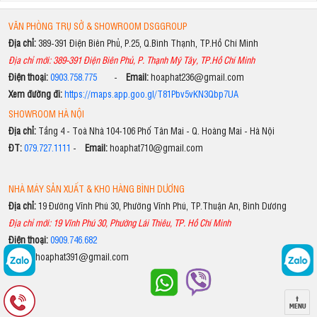
VĂN PHÒNG TRỤ SỞ & SHOWROOM DSGGROUP
Địa chỉ:
389-391 Điện Biên Phủ, P.25, Q.Bình Thạnh, TP.Hồ Chí Minh
Địa chỉ mới: 389-391 Điện Biên Phủ, P. Thạnh Mỹ Tây, TP.Hồ Chí Minh
Điện thoại:
0903.758.775
-
Email:
hoaphat236@gmail.com
Xem đường đi:
https://maps.app.goo.gl/T81Pbv5vKN3Qbp7UA
SHOWROOM HÀ NỘI
Địa chỉ:
Tầng 4 - Toà Nhà 104-106 Phố Tân Mai - Q. Hoàng Mai - Hà Nội
ĐT:
079.727.1111
-
Email:
hoaphat710@gmail.com
NHÀ MÁY SẢN XUẤT & KHO HÀNG BÌNH DƯƠNG
Địa chỉ:
19 Đường Vĩnh Phú 30, Phường Vĩnh Phú, TP.Thuận An, Bình Dương
Địa chỉ mới: 19 Vĩnh Phú 30, Phường Lái Thiêu, TP. Hồ Chí Minh
Điện thoại:
0909.746.682
Email:
hoaphat391@gmail.com