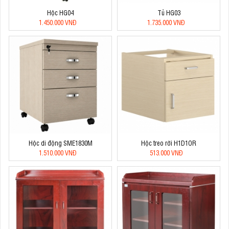
Hộc HG04
Tủ HG03
1.450.000 VNĐ
1.735.000 VNĐ
Hộc di động SME1830M
Hộc treo rời H1D1OR
1.510.000 VNĐ
513.000 VNĐ