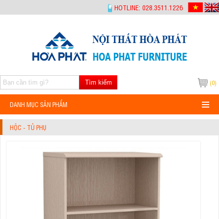
-->
HOTLINE: 028.3511.1226
Tìm kiếm
(0)
DANH MỤC SẢN PHẨM
HỘC - TỦ PHỤ