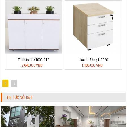
Tủ thấp LUX1000-3T2
Hộc di động HG02C
2.640.000 VNĐ
1.195.000 VNĐ
1
2
TIN TỨC NỔI BẬT