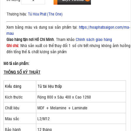
Thương hiệu:
Tủ Hòa Phát (The One)
Xem bảng màu và dung sai sản phẩm tại:
https://hoaphatsaigon.com/ma-
mau
. Tham khảo
Chính sách giao hàng
Giao hàng tận nơi Hồ Chí Minh
Nhà sản xuất có thể thay đổi 1 số chi tiết nhưng không ảnh hưởng
Ghi chú:
đến tổng thể & chất lượng sản phẩm
Mô tả sản phẩm:
THÔNG SỐ KỸ THUẬT
Kiểu dáng
Tủ tài liệu thấp
Kích thước
Rộng 800 x Sâu 400 x Cao 1260
Chất liệu
MDF + Melamine + Laminate
Màu sắc
L2/M12
Bảo hành
12 tháng