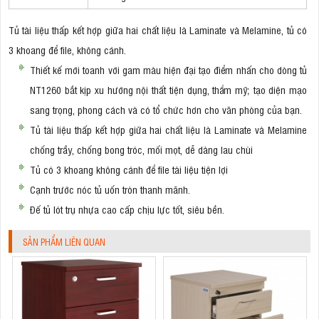
Tủ tài liệu thấp kết hợp giữa hai chất liệu là Laminate và Melamine, tủ có
3 khoang để file, không cánh.
Thiết kế mới toanh với gam màu hiện đại tạo điểm nhấn cho dòng tủ
NT1260 bắt kịp xu hướng nội thất tiện dụng, thẩm mỹ; tạo diện mạo
sang trọng, phong cách và có tổ chức hơn cho văn phòng của bạn.
Tủ tài liệu thấp kết hợp giữa hai chất liệu là Laminate và Melamine
chống trầy, chống bong tróc, mối mọt, dễ dàng lau chùi
Tủ có 3 khoang không cánh để file tài liệu tiện lợi
Cạnh trước nóc tủ uốn tròn thanh mãnh.
Đế tủ lót trụ nhựa cao cấp chịu lực tốt, siêu bền.
SẢN PHẨM LIÊN QUAN