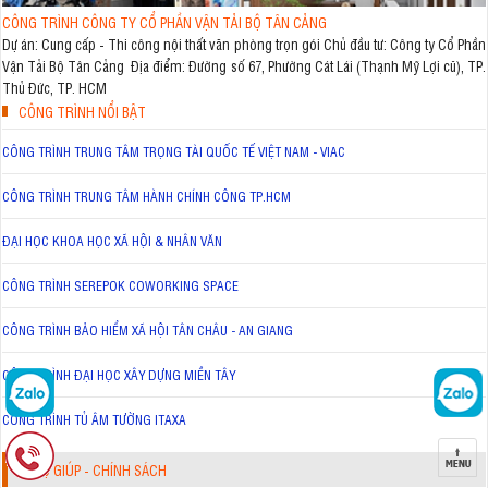
CÔNG TRÌNH CÔNG TY CỔ PHẦN VẬN TẢI BỘ TÂN CẢNG
Dự án: Cung cấp - Thi công nội thất văn phòng trọn gói Chủ đầu tư: Công ty Cổ Phần
Vận Tải Bộ Tân Cảng Địa điểm: Đường số 67, Phường Cát Lái (Thạnh Mỹ Lợi cũ), TP.
Thủ Đức, TP. HCM
CÔNG TRÌNH NỔI BẬT
CÔNG TRÌNH TRUNG TÂM TRỌNG TÀI QUỐC TẾ VIỆT NAM - VIAC
CÔNG TRÌNH TRUNG TÂM HÀNH CHÍNH CÔNG TP.HCM
ĐẠI HỌC KHOA HỌC XÃ HỘI & NHÂN VĂN
CÔNG TRÌNH SEREPOK COWORKING SPACE
CÔNG TRÌNH BẢO HIỂM XÃ HỘI TÂN CHÂU - AN GIANG
CÔNG TRÌNH ĐẠI HỌC XÂY DỰNG MIỀN TÂY
CÔNG TRÌNH TỦ ÂM TƯỜNG ITAXA
TRỢ GIÚP - CHÍNH SÁCH