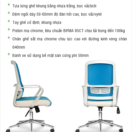
Tựa lưng ghế khung bằng nhựa trắng, bọc vải/lưới
Đệm ngồi dày 50-65mm độ đàn hồi cao, bọc vải/vynil
Tay ghế cố định, khung nhựa
Piston mạ chrome, tiêu chuẩn BIFMA 85CT chịu tải trọng đến 100kg
Chân ghế sắt mạ chrome chịu lực cao với đường kính vòng chân
640mm
Bánh xe sử dụng bề mặt sàn cứng phi 50mm