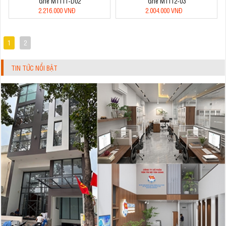
Ghế M1111-D02
Ghế M1112-03
2.216.000 VNĐ
2.004.000 VNĐ
1
2
TIN TỨC NỔI BẬT