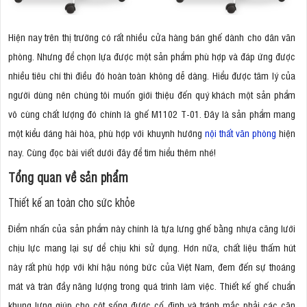
Hiện nay trên thị trường có rất nhiều cửa hàng bán ghế dành cho dân văn
phòng. Nhưng để chọn lựa được một sản phẩm phù hợp và đáp ứng được
nhiều tiêu chí thì điều đó hoàn toàn không dễ dàng. Hiểu được tâm lý của
người dùng nên chúng tôi muốn giới thiệu đến quý khách một sản phẩm
vô cùng chất lượng đó chính là ghế M1102 T-01. Đây là sản phẩm mang
một kiểu dáng hài hòa, phù hợp với khuynh hướng
nội thất văn phòng
hiện
nay. Cùng đọc bài viết dưới đây để tìm hiểu thêm nhé!
Tổng quan về sản phẩm
Thiết kế an toàn cho sức khỏe
Điểm nhấn của sản phẩm này chính là tựa lưng ghế bằng nhựa căng lưới
chịu lực mang lại sự dể chịu khi sử dụng. Hơn nữa, chất liệu thấm hút
này rất phù hợp với khí hậu nóng bức của Việt Nam, đem đến sự thoáng
mát và tràn đầy năng lượng trong quá trình làm việc. Thiết kế ghế chuẩn
khung lưng giúp cho cột sống được cố định và tránh mắc phải các căn