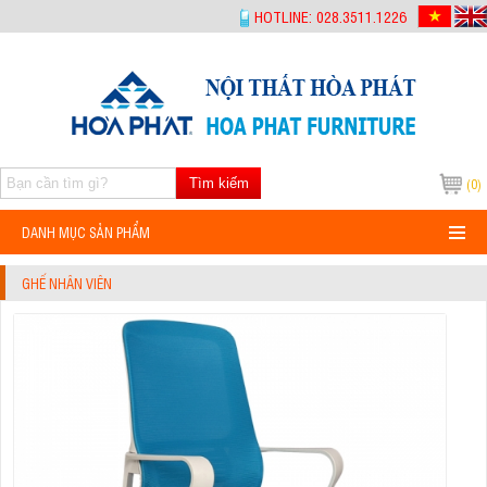
-->
HOTLINE: 028.3511.1226
Tìm kiếm
(0)
DANH MỤC SẢN PHẨM
GHẾ NHÂN VIÊN