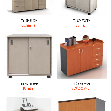
Tủ SM8140H
Tủ SM7530FH
Giá liên hệ
Bỏ mẫu
Tủ SM6520FH
Tủ SM6240H
Bỏ mẫu
5.534.000 VNĐ