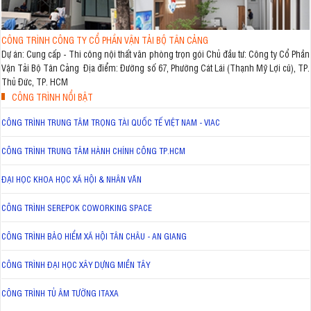
CÔNG TRÌNH CÔNG TY CỔ PHẦN VẬN TẢI BỘ TÂN CẢNG
Dự án: Cung cấp - Thi công nội thất văn phòng trọn gói Chủ đầu tư: Công ty Cổ Phần
Vận Tải Bộ Tân Cảng Địa điểm: Đường số 67, Phường Cát Lái (Thạnh Mỹ Lợi cũ), TP.
Thủ Đức, TP. HCM
CÔNG TRÌNH NỔI BẬT
CÔNG TRÌNH TRUNG TÂM TRỌNG TÀI QUỐC TẾ VIỆT NAM - VIAC
CÔNG TRÌNH TRUNG TÂM HÀNH CHÍNH CÔNG TP.HCM
ĐẠI HỌC KHOA HỌC XÃ HỘI & NHÂN VĂN
CÔNG TRÌNH SEREPOK COWORKING SPACE
CÔNG TRÌNH BẢO HIỂM XÃ HỘI TÂN CHÂU - AN GIANG
CÔNG TRÌNH ĐẠI HỌC XÂY DỰNG MIỀN TÂY
CÔNG TRÌNH TỦ ÂM TƯỜNG ITAXA