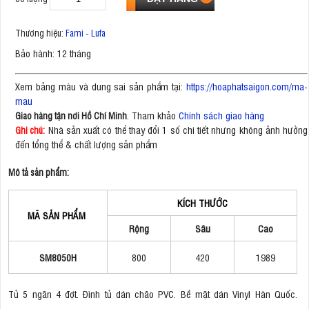
Thương hiệu:
Fami - Lufa
Bảo hành: 12 tháng
Xem bảng màu và dung sai sản phẩm tại:
https://hoaphatsaigon.com/ma-
mau
. Tham khảo
Chính sách giao hàng
Giao hàng tận nơi Hồ Chí Minh
Nhà sản xuất có thể thay đổi 1 số chi tiết nhưng không ảnh hưởng
Ghi chú:
đến tổng thể & chất lượng sản phẩm
Mô tả sản phẩm:
KÍCH THƯỚC
MÃ SẢN PHẨM
Rộng
Sâu
Cao
SM8050H
800
420
1989
Tủ 5 ngăn 4 đợt. Đình tủ dán chão PVC. Bề mặt dán Vinyl Hàn Quốc.