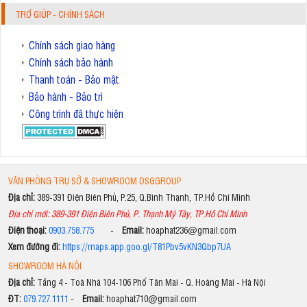
TRỢ GIÚP - CHÍNH SÁCH
Chính sách giao hàng
Chính sách bảo hành
Thanh toán - Bảo mật
Bảo hành - Bảo trì
Công trình đã thực hiện
VĂN PHÒNG TRỤ SỞ & SHOWROOM DSGGROUP
Địa chỉ:
389-391 Điện Biên Phủ, P.25, Q.Bình Thạnh, TP.Hồ Chí Minh
Địa chỉ mới: 389-391 Điện Biên Phủ, P. Thạnh Mỹ Tây, TP.Hồ Chí Minh
Điện thoại:
0903.758.775
-
Email:
hoaphat236@gmail.com
Xem đường đi:
https://maps.app.goo.gl/T81Pbv5vKN3Qbp7UA
SHOWROOM HÀ NỘI
Địa chỉ:
Tầng 4 - Toà Nhà 104-106 Phố Tân Mai - Q. Hoàng Mai - Hà Nội
ĐT:
079.727.1111
-
Email:
hoaphat710@gmail.com