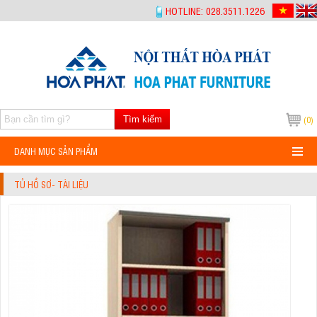
-->
HOTLINE: 028.3511.1226
Tìm kiếm
(0)
DANH MỤC SẢN PHẨM
TỦ HỒ SƠ- TÀI LIỆU