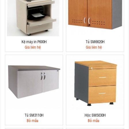
Kệ máy in P600H
Tủ SM6620H
Giá liên hệ
Giá liên hệ
Tủ SM3110H
Hộc SM5030H
Bỏ mẫu
Bỏ mẫu