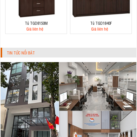
Tủ TGD8150M
Tủ TGD1840F
Giá liên hệ
Giá liên hệ
TIN TỨC NỔI BẬT