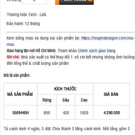
Thương hiệu:
Fami - Lufa
Bảo hành: 12 tháng
Xem bảng màu và dung sai sản phẩm tại:
https://hoaphatsaigon.com/ma-
mau
. Tham khảo
Chính sách giao hàng
Giao hàng tận nơi Hồ Chí Minh
Nhà sản xuất có thể thay đổi 1 số chi tiết nhưng không ảnh hưởng
Ghi chú:
đến tổng thể & chất lượng sản phẩm
Mô tả sản phẩm:
KÍCH THƯỚC
MÃ SẢN PHẨM
GIÁ BÁN
Rộng
Sâu
Cao
SM9440H
800
420
1620
4.290.000
Tủ cánh kính 4 ngăn, 3 đợt. Chia thành 2 tầng cánh kính. Mỗi tầng gồm 2