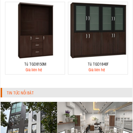
Tủ TGD8150M
Tủ TGD1840F
Giá liên hệ
Giá liên hệ
TIN TỨC NỔI BẬT