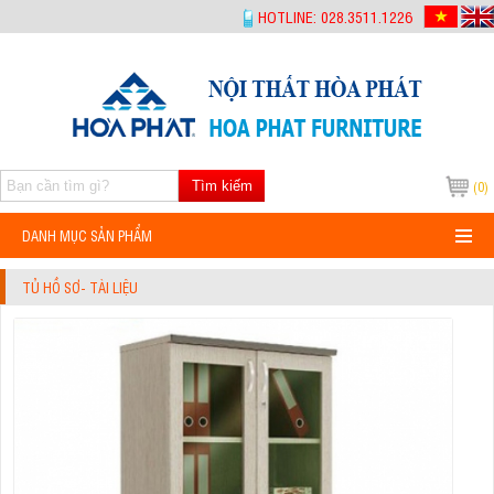
-->
HOTLINE: 028.3511.1226
Tìm kiếm
(0)
DANH MỤC SẢN PHẨM
TỦ HỒ SƠ- TÀI LIỆU