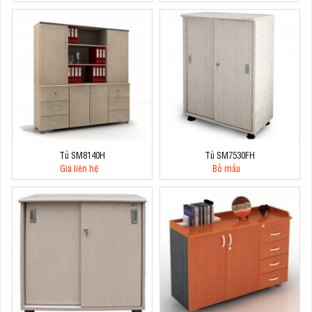
Tủ SM8140H
Tủ SM7530FH
Giá liên hệ
Bỏ mẫu