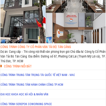
CÔNG TRÌNH CÔNG TY CỔ PHẦN VẬN TẢI BỘ TÂN CẢNG
Dự án: Cung cấp - Thi công nội thất văn phòng trọn gói Chủ đầu tư: Công ty Cổ Phần
Vận Tải Bộ Tân Cảng Địa điểm: Đường số 67, Phường Cát Lái (Thạnh Mỹ Lợi cũ), TP.
Thủ Đức, TP. HCM
CÔNG TRÌNH NỔI BẬT
CÔNG TRÌNH TRUNG TÂM TRỌNG TÀI QUỐC TẾ VIỆT NAM - VIAC
CÔNG TRÌNH TRUNG TÂM HÀNH CHÍNH CÔNG TP.HCM
ĐẠI HỌC KHOA HỌC XÃ HỘI & NHÂN VĂN
CÔNG TRÌNH SEREPOK COWORKING SPACE