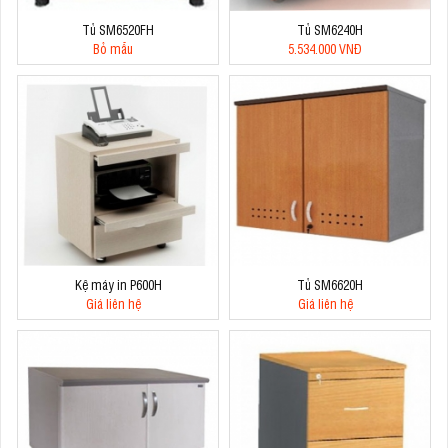
Tủ SM6520FH
Tủ SM6240H
Bỏ mẫu
5.534.000 VNĐ
Kệ máy in P600H
Tủ SM6620H
Giá liên hệ
Giá liên hệ