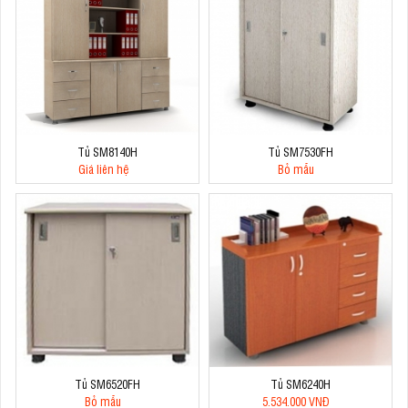
Tủ SM8140H
Tủ SM7530FH
Giá liên hệ
Bỏ mẫu
Tủ SM6520FH
Tủ SM6240H
Bỏ mẫu
5.534.000 VNĐ