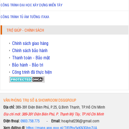
CÔNG TRÌNH ĐẠI HỌC XÂY DỰNG MIỀN TÂY
CÔNG TRÌNH TỦ ÂM TƯỜNG ITAXA
TRỢ GIÚP - CHÍNH SÁCH
Chính sách giao hàng
Chính sách bảo hành
Thanh toán - Bảo mật
Bảo hành - Bảo trì
Công trình đã thực hiện
VĂN PHÒNG TRỤ SỞ & SHOWROOM DSGGROUP
Địa chỉ:
389-391 Điện Biên Phủ, P.25, Q.Bình Thạnh, TP.Hồ Chí Minh
Địa chỉ mới: 389-391 Điện Biên Phủ, P. Thạnh Mỹ Tây, TP.Hồ Chí Minh
Điện thoại:
0903.758.775
-
Email:
hoaphat236@gmail.com
Xem đường đi:
https://maps.app.goo.gl/T81Pbv5vKN3Qbp7UA