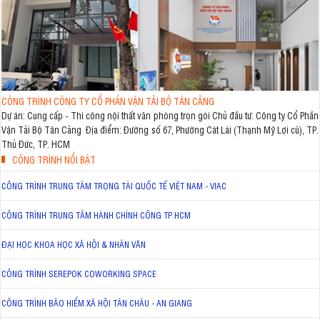
CÔNG TRÌNH CÔNG TY CỔ PHẦN VẬN TẢI BỘ TÂN CẢNG
Dự án: Cung cấp - Thi công nội thất văn phòng trọn gói Chủ đầu tư: Công ty Cổ Phần
Vận Tải Bộ Tân Cảng Địa điểm: Đường số 67, Phường Cát Lái (Thạnh Mỹ Lợi cũ), TP.
Thủ Đức, TP. HCM
CÔNG TRÌNH NỔI BẬT
CÔNG TRÌNH TRUNG TÂM TRỌNG TÀI QUỐC TẾ VIỆT NAM - VIAC
CÔNG TRÌNH TRUNG TÂM HÀNH CHÍNH CÔNG TP.HCM
ĐẠI HỌC KHOA HỌC XÃ HỘI & NHÂN VĂN
CÔNG TRÌNH SEREPOK COWORKING SPACE
CÔNG TRÌNH BẢO HIỂM XÃ HỘI TÂN CHÂU - AN GIANG