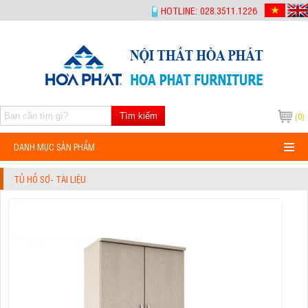
-->
HOTLINE: 028.3511.1226
Tìm kiếm
(0)
DANH MỤC SẢN PHẨM
TỦ HỒ SƠ- TÀI LIỆU