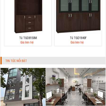
Tủ TGD8150M
Tủ TGD1840F
Giá liên hệ
Giá liên hệ
TIN TỨC NỔI BẬT