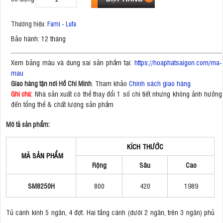
Thương hiệu:
Fami - Lufa
Bảo hành: 12 tháng
Xem bảng màu và dung sai sản phẩm tại:
https://hoaphatsaigon.com/ma-
mau
. Tham khảo
Chính sách giao hàng
Giao hàng tận nơi Hồ Chí Minh
Nhà sản xuất có thể thay đổi 1 số chi tiết nhưng không ảnh hưởng
Ghi chú:
đến tổng thể & chất lượng sản phẩm
Mô tả sản phẩm:
KÍCH THƯỚC
MÃ SẢN PHẨM
Rộng
Sâu
Cao
SM8250H
800
420
1989
Tủ cánh kính 5 ngăn, 4 đợt. Hai tầng cánh (dưới 2 ngăn, trên 3 ngăn) phủ