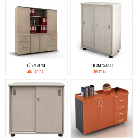
Tủ SM8140H
Tủ SM7530FH
Giá liên hệ
Bỏ mẫu