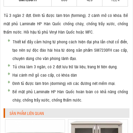
Tủ 3 ngăn 2 đợt. Đình tủ được làm tròn (forming). 2 cánh mở có khóa. Bề
mặt phủ Laminate HP Hàn Quốc chống cháy, chống trầy xước, chống
thấm nước. Hồi hậu tủ phủ Vinyl Hàn Quốc hoặc MFC.
Thiết kế đầy cảm hứng từ phong cách hiện đại pha lẫn chút cổ điển,
tạo nên sự độc đáo hài hòa từ dòng sản phẩm SM7230FH cao cấp,
chuyên dùng cho văn phòng lãnh đạo.
Tủ chia làm 3 ngăn, có 2 đợt lưu trữ tài liệu, trang trí tiện dụng.
Hai cánh mở gỗ cao cấp, có khóa dàn
Đình tủ được làm tròn (dorming) với các đường nét mềm mại.
Bề mặt phủ Laminate HP Hàn Quốc hoàn toàn có khả năng chống
cháy, chống trầy xước, chống thấm nước.
SẢN PHẨM LIÊN QUAN