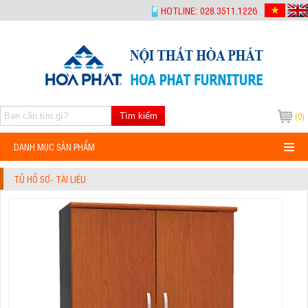
-->
HOTLINE: 028.3511.1226
Tìm kiếm
(0)
DANH MỤC SẢN PHẨM
TỦ HỒ SƠ- TÀI LIỆU