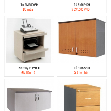
Tủ SM6520FH
Tủ SM6240H
Bỏ mẫu
5.534.000 VNĐ
Kệ máy in P600H
Tủ SM6620H
Giá liên hệ
Giá liên hệ