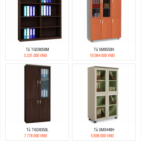
Tủ TGD8050M
Tủ SM8550H
5.231.000 VNĐ
10.084.000 VNĐ
Tủ TGD8350L
Tủ SM9440H
7.778.000 VNĐ
5.838.000 VNĐ