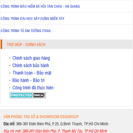
CÔNG TRÌNH BẢO HIỂM XÃ HỘI TÂN CHÂU - AN GIANG
CÔNG TRÌNH ĐẠI HỌC XÂY DỰNG MIỀN TÂY
CÔNG TRÌNH TỦ ÂM TƯỜNG ITAXA
TRỢ GIÚP - CHÍNH SÁCH
Chính sách giao hàng
Chính sách bảo hành
Thanh toán - Bảo mật
Bảo hành - Bảo trì
Công trình đã thực hiện
VĂN PHÒNG TRỤ SỞ & SHOWROOM DSGGROUP
Địa chỉ:
389-391 Điện Biên Phủ, P.25, Q.Bình Thạnh, TP.Hồ Chí Minh
Địa chỉ mới: 389-391 Điện Biên Phủ, P. Thạnh Mỹ Tây, TP.Hồ Chí Minh