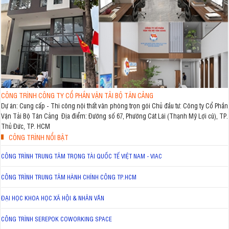
CÔNG TRÌNH CÔNG TY CỔ PHẦN VẬN TẢI BỘ TÂN CẢNG
Dự án: Cung cấp - Thi công nội thất văn phòng trọn gói Chủ đầu tư: Công ty Cổ Phần
Vận Tải Bộ Tân Cảng Địa điểm: Đường số 67, Phường Cát Lái (Thạnh Mỹ Lợi cũ), TP.
Thủ Đức, TP. HCM
CÔNG TRÌNH NỔI BẬT
CÔNG TRÌNH TRUNG TÂM TRỌNG TÀI QUỐC TẾ VIỆT NAM - VIAC
CÔNG TRÌNH TRUNG TÂM HÀNH CHÍNH CÔNG TP.HCM
ĐẠI HỌC KHOA HỌC XÃ HỘI & NHÂN VĂN
CÔNG TRÌNH SEREPOK COWORKING SPACE