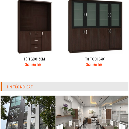
Tủ TGD8150M
Tủ TGD1840F
Giá liên hệ
Giá liên hệ
TIN TỨC NỔI BẬT