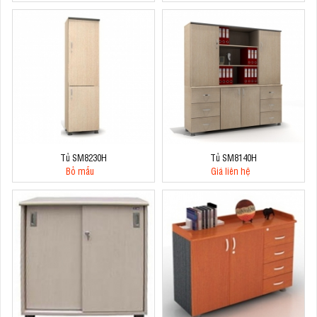
Tủ SM8230H
Tủ SM8140H
Bỏ mẫu
Giá liên hệ