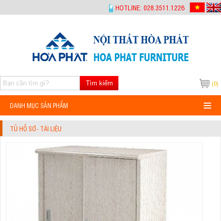
-->
HOTLINE: 028.3511.1226
Tìm kiếm
(0)
DANH MỤC SẢN PHẨM
TỦ HỒ SƠ- TÀI LIỆU