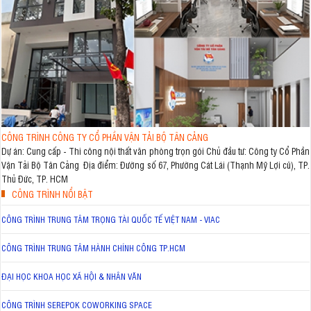
CÔNG TRÌNH CÔNG TY CỔ PHẦN VẬN TẢI BỘ TÂN CẢNG
Dự án: Cung cấp - Thi công nội thất văn phòng trọn gói Chủ đầu tư: Công ty Cổ Phần
Vận Tải Bộ Tân Cảng Địa điểm: Đường số 67, Phường Cát Lái (Thạnh Mỹ Lợi cũ), TP.
Thủ Đức, TP. HCM
CÔNG TRÌNH NỔI BẬT
CÔNG TRÌNH TRUNG TÂM TRỌNG TÀI QUỐC TẾ VIỆT NAM - VIAC
CÔNG TRÌNH TRUNG TÂM HÀNH CHÍNH CÔNG TP.HCM
ĐẠI HỌC KHOA HỌC XÃ HỘI & NHÂN VĂN
CÔNG TRÌNH SEREPOK COWORKING SPACE