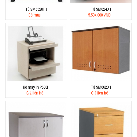
Tủ SM6520FH
Tủ SM6240H
Bỏ mẫu
5.534.000 VNĐ
Kệ máy in P600H
Tủ SM6620H
Giá liên hệ
Giá liên hệ