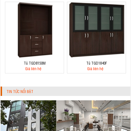
Tủ TGD8150M
Tủ TGD1840F
Giá liên hệ
Giá liên hệ
TIN TỨC NỔI BẬT