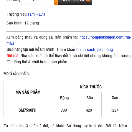
Thương hiệu:
Fami - Lufa
Bảo hành: 12 tháng
Xem bảng màu và dung sai sản phẩm tại:
https://hoaphatsaigon.com/ma-
mau
. Tham khảo
Chính sách giao hàng
Giao hàng tận nơi Hồ Chí Minh
Nhà sản xuất có thể thay đổi 1 số chi tiết nhưng không ảnh hưởng
Ghi chú:
đến tổng thể & chất lượng sản phẩm
Mô tả sản phẩm:
KÍCH THƯỚC
MÃ SẢN PHẨM
Rộng
Sâu
Cao
SM7530FH
800
420
1224
Tủ cánh lùa 3 ngăn 2 đợt, có khóa. Sử dụng ray trượt êm. Rất tiết kiệm