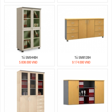
Tủ SM9440H
Tủ SM8120H
5.838.000 VNĐ
9.174.000 VNĐ