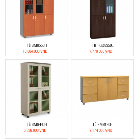
Tủ SM8550H
Tủ TGD8350L
10.084.000 VNĐ
7.778.000 VNĐ
Tủ SM9440H
Tủ SM8120H
5.838.000 VNĐ
9.174.000 VNĐ