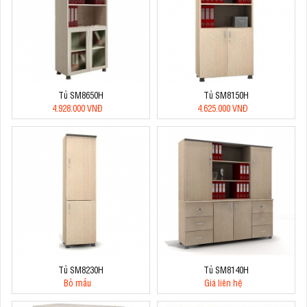
Tủ SM8650H
Tủ SM8150H
4.928.000 VNĐ
4.625.000 VNĐ
Tủ SM8230H
Tủ SM8140H
Bỏ mẫu
Giá liên hệ