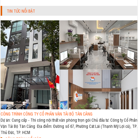
TIN TỨC NỔI BẬT
CÔNG TRÌNH CÔNG TY CỔ PHẦN VẬN TẢI BỘ TÂN CẢNG
Dự án: Cung cấp - Thi công nội thất văn phòng trọn gói Chủ đầu tư: Công ty Cổ Phần
Vận Tải Bộ Tân Cảng Địa điểm: Đường số 67, Phường Cát Lái (Thạnh Mỹ Lợi cũ), TP.
Thủ Đức, TP. HCM