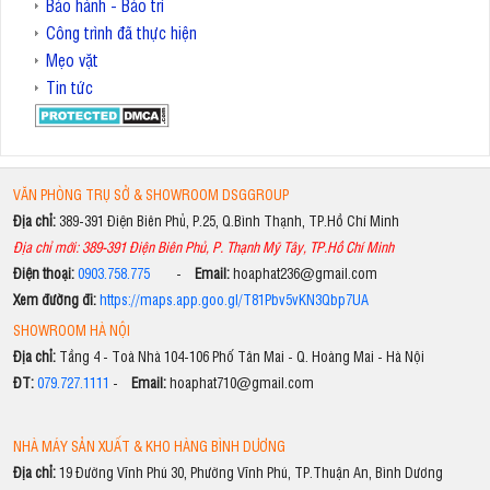
Bảo hành - Bảo trì
Công trình đã thực hiện
Mẹo vặt
Tin tức
VĂN PHÒNG TRỤ SỞ & SHOWROOM DSGGROUP
Địa chỉ:
389-391 Điện Biên Phủ, P.25, Q.Bình Thạnh, TP.Hồ Chí Minh
Địa chỉ mới: 389-391 Điện Biên Phủ, P. Thạnh Mỹ Tây, TP.Hồ Chí Minh
Điện thoại:
0903.758.775
-
Email:
hoaphat236@gmail.com
Xem đường đi:
https://maps.app.goo.gl/T81Pbv5vKN3Qbp7UA
SHOWROOM HÀ NỘI
Địa chỉ:
Tầng 4 - Toà Nhà 104-106 Phố Tân Mai - Q. Hoàng Mai - Hà Nội
ĐT:
079.727.1111
-
Email:
hoaphat710@gmail.com
NHÀ MÁY SẢN XUẤT & KHO HÀNG BÌNH DƯƠNG
Địa chỉ:
19 Đường Vĩnh Phú 30, Phường Vĩnh Phú, TP.Thuận An, Bình Dương