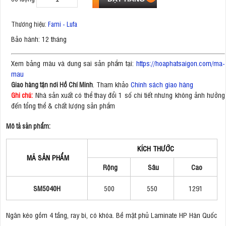
Thương hiệu:
Fami - Lufa
Bảo hành: 12 tháng
Xem bảng màu và dung sai sản phẩm tại:
https://hoaphatsaigon.com/ma-
mau
. Tham khảo
Chính sách giao hàng
Giao hàng tận nơi Hồ Chí Minh
Nhà sản xuất có thể thay đổi 1 số chi tiết nhưng không ảnh hưởng
Ghi chú:
đến tổng thể & chất lượng sản phẩm
Mô tả sản phẩm:
KÍCH THƯỚC
MÃ SẢN PHẨM
Rộng
Sâu
Cao
SM5040H
500
550
1291
Ngăn kéo gồm 4 tầng, ray bi, có khóa. Bề mặt phủ Laminate HP Hàn Quốc