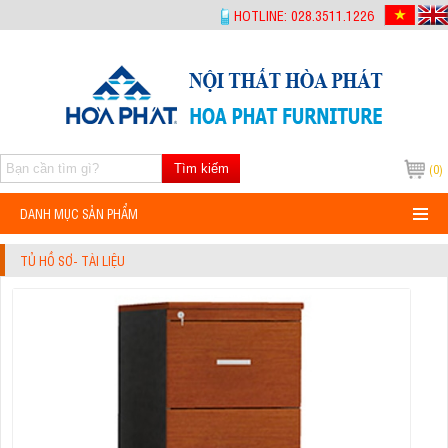
-->
HOTLINE: 028.3511.1226
Tìm kiếm
(0)
DANH MỤC SẢN PHẨM
TỦ HỒ SƠ- TÀI LIỆU