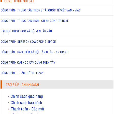
CÔNG TRÌNH NỔI BẬT
CÔNG TRÌNH TRUNG TÂM TRỌNG TÀI QUỐC TẾ VIỆT NAM - VIAC
CÔNG TRÌNH TRUNG TÂM HÀNH CHÍNH CÔNG TP.HCM
ĐẠI HỌC KHOA HỌC XÃ HỘI & NHÂN VĂN
CÔNG TRÌNH SEREPOK COWORKING SPACE
CÔNG TRÌNH BẢO HIỂM XÃ HỘI TÂN CHÂU - AN GIANG
CÔNG TRÌNH ĐẠI HỌC XÂY DỰNG MIỀN TÂY
CÔNG TRÌNH TỦ ÂM TƯỜNG ITAXA
TRỢ GIÚP - CHÍNH SÁCH
Chính sách giao hàng
Chính sách bảo hành
Thanh toán - Bảo mật