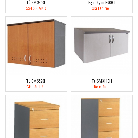
Tủ SM6240H
Kệ máy in P600H
5.534.000 VNĐ
Giá liên hệ
Tủ SM6620H
Tủ SM3110H
Giá liên hệ
Bỏ mẫu