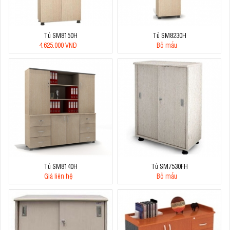
Tủ SM8150H
Tủ SM8230H
4.625.000 VNĐ
Bỏ mẫu
Tủ SM8140H
Tủ SM7530FH
Giá liên hệ
Bỏ mẫu