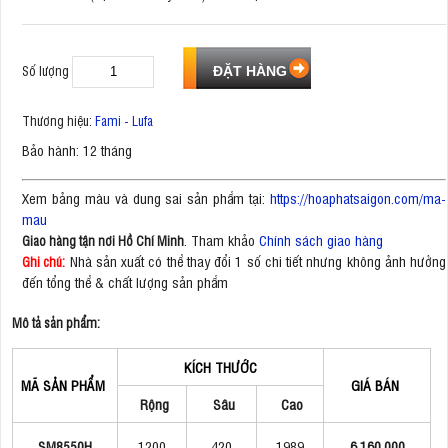
Số lượng
Thương hiệu:
Fami - Lufa
Bảo hành: 12 tháng
Xem bảng màu và dung sai sản phẩm tại:
https://hoaphatsaigon.com/ma-
mau
. Tham khảo
Chính sách giao hàng
Giao hàng tận nơi Hồ Chí Minh
Nhà sản xuất có thể thay đổi 1 số chi tiết nhưng không ảnh hưởng
Ghi chú:
đến tổng thể & chất lượng sản phẩm
Mô tả sản phẩm:
KÍCH THƯỚC
MÃ SẢN PHẨM
GIÁ BÁN
Rộng
Sâu
Cao
SM8550H
1200
420
1989
6.160.000