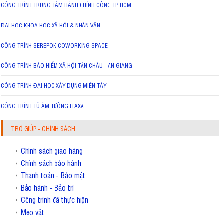
CÔNG TRÌNH TRUNG TÂM HÀNH CHÍNH CÔNG TP.HCM
ĐẠI HỌC KHOA HỌC XÃ HỘI & NHÂN VĂN
CÔNG TRÌNH SEREPOK COWORKING SPACE
CÔNG TRÌNH BẢO HIỂM XÃ HỘI TÂN CHÂU - AN GIANG
CÔNG TRÌNH ĐẠI HỌC XÂY DỰNG MIỀN TÂY
CÔNG TRÌNH TỦ ÂM TƯỜNG ITAXA
TRỢ GIÚP - CHÍNH SÁCH
Chính sách giao hàng
Chính sách bảo hành
Thanh toán - Bảo mật
Bảo hành - Bảo trì
Công trình đã thực hiện
Mẹo vặt