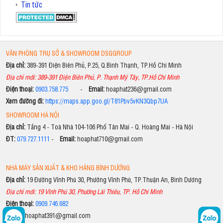
Tin tức
VĂN PHÒNG TRỤ SỞ & SHOWROOM DSGGROUP
Địa chỉ:
389-391 Điện Biên Phủ, P.25, Q.Bình Thạnh, TP.Hồ Chí Minh
Địa chỉ mới: 389-391 Điện Biên Phủ, P. Thạnh Mỹ Tây, TP.Hồ Chí Minh
Điện thoại:
0903.758.775
-
Email:
hoaphat236@gmail.com
Xem đường đi:
https://maps.app.goo.gl/T81Pbv5vKN3Qbp7UA
SHOWROOM HÀ NỘI
Địa chỉ:
Tầng 4 - Toà Nhà 104-106 Phố Tân Mai - Q. Hoàng Mai - Hà Nội
ĐT:
079.727.1111
-
Email:
hoaphat710@gmail.com
NHÀ MÁY SẢN XUẤT & KHO HÀNG BÌNH DƯƠNG
Địa chỉ:
19 Đường Vĩnh Phú 30, Phường Vĩnh Phú, TP.Thuận An, Bình Dương
Địa chỉ mới: 19 Vĩnh Phú 30, Phường Lái Thiêu, TP. Hồ Chí Minh
Điện thoại:
0909.746.682
Email:
hoaphat391@gmail.com