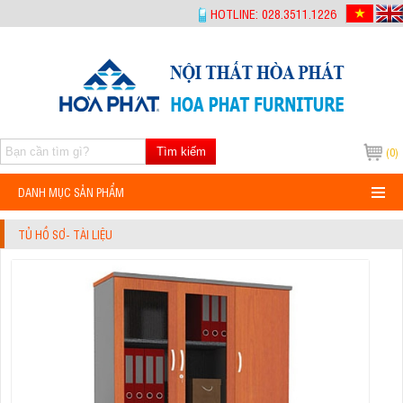
-->
HOTLINE: 028.3511.1226
Tìm kiếm
(0)
DANH MỤC SẢN PHẨM
TỦ HỒ SƠ- TÀI LIỆU