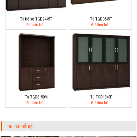
Tủ hồ sơ TGD2445T
Tủ TGD3645T
Giá liên hệ
Giá liên hệ
Tủ TGD8150M
Tủ TGD1840F
Giá liên hệ
Giá liên hệ
TIN TỨC NỔI BẬT