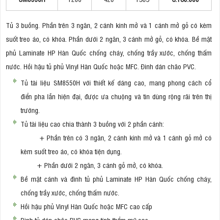
Tủ 3 buồng. Phần trên 3 ngăn, 2 cánh kính mở và 1 cánh mở gỗ có kèm
suốt treo áo, có khóa. Phần dưới 2 ngăn, 3 cánh mở gỗ, có khóa. Bề mặt
phủ Laminate HP Hàn Quốc chống cháy, chống trầy xước, chống thấm
nước. Hồi hậu tủ phủ Vinyl Hàn Quốc hoặc MFC. Đình dán chão PVC.
Tủ tài liệu SM8550H với thiết kế dáng cao, mang phong cách cổ
điển pha lẫn hiện đại, được ưa chuộng và tin dùng rộng rãi trên thị
trường.
Tủ tài liệu cao chia thành 3 buồng với 2 phần cánh:
+ Phần trên có 3 ngăn, 2 cánh kính mở và 1 cánh gỗ mở có
kèm suốt treo áo, có khóa tiện dụng.
+ Phần dưới 2 ngăn, 3 cánh gỗ mở, có khóa.
Bề mặt cánh và đình tủ phủ Laminate HP Hàn Quốc chống cháy,
chống trầy xước, chống thấm nước.
Hồi hậu phủ Vinyl Hàn Quốc hoặc MFC cao cấp
Đình tủ dán chão PVC mang tính thẩm mỹ cao.