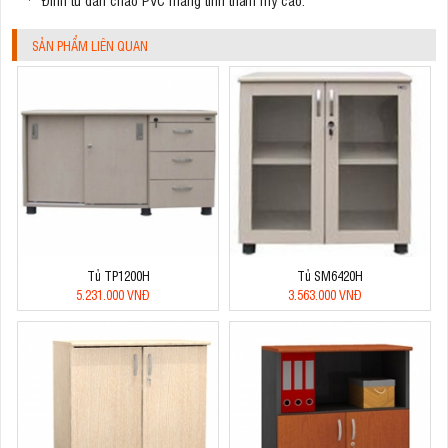
SẢN PHẨM LIÊN QUAN
Tủ TP1200H
Tủ SM6420H
5.231.000 VNĐ
3.563.000 VNĐ