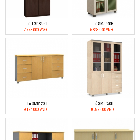
Tủ TGD8350L
Tủ SM9440H
7.778.000 VNĐ
5.838.000 VNĐ
Tủ SM8120H
Tủ SM8450H
9.174.000 VNĐ
10.387.000 VNĐ