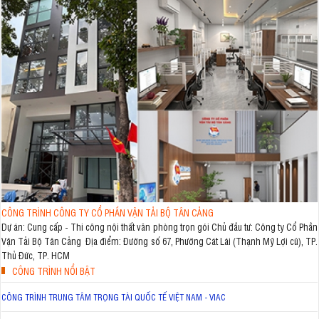
CÔNG TRÌNH CÔNG TY CỔ PHẦN VẬN TẢI BỘ TÂN CẢNG
Dự án: Cung cấp - Thi công nội thất văn phòng trọn gói Chủ đầu tư: Công ty Cổ Phần
Vận Tải Bộ Tân Cảng Địa điểm: Đường số 67, Phường Cát Lái (Thạnh Mỹ Lợi cũ), TP.
Thủ Đức, TP. HCM
CÔNG TRÌNH NỔI BẬT
CÔNG TRÌNH TRUNG TÂM TRỌNG TÀI QUỐC TẾ VIỆT NAM - VIAC