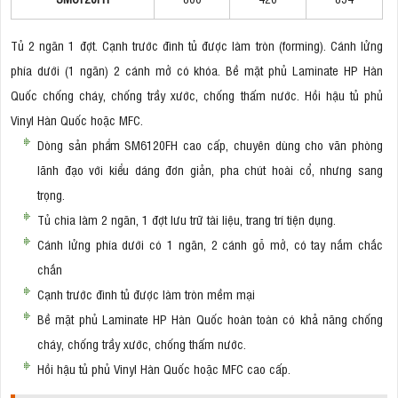
Tủ 2 ngăn 1 đợt. Cạnh trước đình tủ được làm tròn (forming). Cánh lửng
phía dưới (1 ngăn) 2 cánh mở có khóa. Bề mặt phủ Laminate HP Hàn
Quốc chống cháy, chống trầy xước, chống thấm nước. Hồi hậu tủ phủ
Vinyl Hàn Quốc hoặc MFC.
Dòng sản phẩm SM6120FH cao cấp, chuyên dùng cho văn phòng
lãnh đạo với kiểu dáng đơn giản, pha chút hoài cổ, nhưng sang
trọng.
Tủ chia làm 2 ngăn, 1 đợt lưu trữ tài liệu, trang trí tiện dụng.
Cánh lửng phía dưới có 1 ngăn, 2 cánh gỗ mở, có tay nắm chắc
chắn
Cạnh trước đình tủ được làm tròn mềm mại
Bề mặt phủ Laminate HP Hàn Quốc hoàn toàn có khả năng chống
cháy, chống trầy xước, chống thấm nước.
Hồi hậu tủ phủ Vinyl Hàn Quốc hoặc MFC cao cấp.