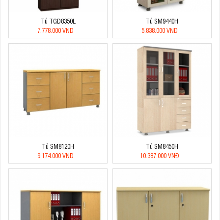
Tủ TGD8350L
Tủ SM9440H
7.778.000 VNĐ
5.838.000 VNĐ
Tủ SM8120H
Tủ SM8450H
9.174.000 VNĐ
10.387.000 VNĐ