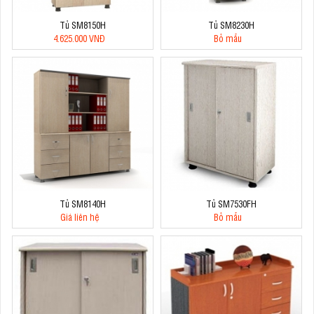
Tủ SM8150H
Tủ SM8230H
4.625.000 VNĐ
Bỏ mẫu
Tủ SM8140H
Tủ SM7530FH
Giá liên hệ
Bỏ mẫu