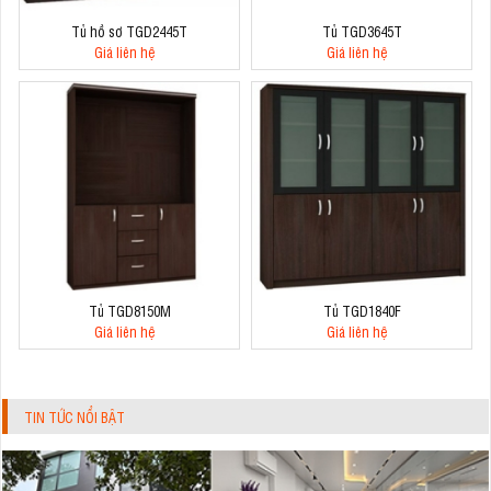
Tủ hồ sơ TGD2445T
Tủ TGD3645T
Giá liên hệ
Giá liên hệ
Tủ TGD8150M
Tủ TGD1840F
Giá liên hệ
Giá liên hệ
TIN TỨC NỔI BẬT