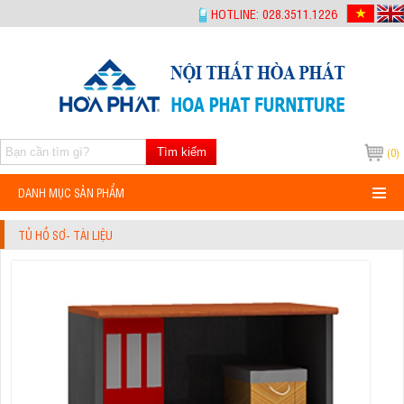
-->
HOTLINE: 028.3511.1226
Tìm kiếm
(0)
DANH MỤC SẢN PHẨM
TỦ HỒ SƠ- TÀI LIỆU