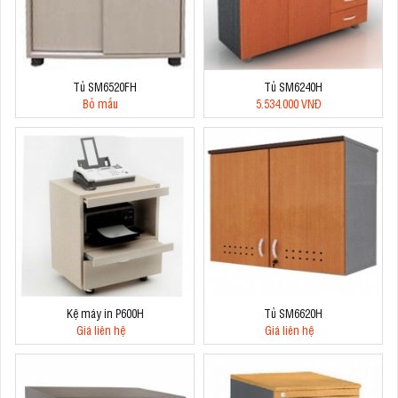
Tủ SM6520FH
Tủ SM6240H
Bỏ mẫu
5.534.000 VNĐ
Kệ máy in P600H
Tủ SM6620H
Giá liên hệ
Giá liên hệ