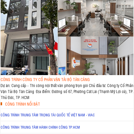
CÔNG TRÌNH CÔNG TY CỔ PHẦN VẬN TẢI BỘ TÂN CẢNG
Dự án: Cung cấp - Thi công nội thất văn phòng trọn gói Chủ đầu tư: Công ty Cổ Phần
Vận Tải Bộ Tân Cảng Địa điểm: Đường số 67, Phường Cát Lái (Thạnh Mỹ Lợi cũ), TP.
Thủ Đức, TP. HCM
CÔNG TRÌNH NỔI BẬT
CÔNG TRÌNH TRUNG TÂM TRỌNG TÀI QUỐC TẾ VIỆT NAM - VIAC
CÔNG TRÌNH TRUNG TÂM HÀNH CHÍNH CÔNG TP.HCM