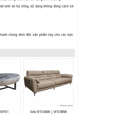
hát sinh do hư hỏng, sử dụng không đúng cách sẽ
ẽ nhanh chóng đem đến sản phẩm này cho các bạn.
 BSF611
Sofa SF513ANK | SF513BNK