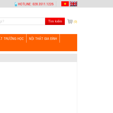
HOTLINE: 028.3511.1226
Tìm kiếm
(0)
ẤT TRƯỜNG HỌC
NỘI THẤT GIA ĐÌNH