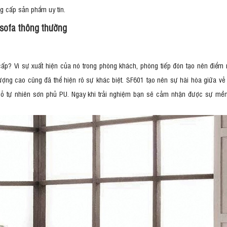
g cấp sản phẩm uy tín.
i sofa thông thường
cấp? Vì sự xuất hiện của nó trong phòng khách, phòng tiếp đón tạo nên điểm 
ợng cao cũng đã thể hiện rõ sự khác biệt. SF601 tạo nên sự hài hòa giữa vẻ đ
gỗ tự nhiên sơn phủ PU. Ngay khi trải nghiệm bạn sẽ cảm nhận được sự mề