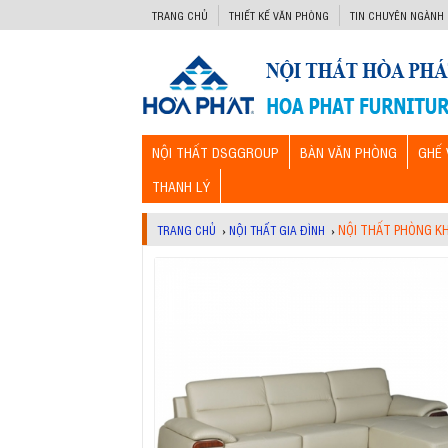
-->
TRANG CHỦ
THIẾT KẾ VĂN PHÒNG
TIN CHUYÊN NGÀNH
NỘI THẤT DSGGROUP
BÀN VĂN PHÒNG
GHẾ 
THANH LÝ
NỘI THẤT PHÒNG K
TRANG CHỦ
›
NỘI THẤT GIA ĐÌNH
›