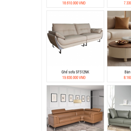
18.610.000 VNĐ
7.33
Ghế sofa SF512NK
Bàn
19.830.000 VNĐ
8.16