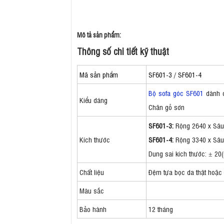
Mô tả sản phẩm:
Thông số chi tiết kỹ thuật
Mã sản phẩm
SF601-3 / SF601-4
Bộ sofa góc SF601
dành c
Kiểu dáng
Chân gỗ sơn
SF601-3:
Rộng 2640 x Sâu
Kích thước
SF601-4:
Rộng 3340 x Sâu
Dung sai kích thước: ± 2
Chất liệu
Đệm tựa bọc da thật hoặc
Màu sắc
Bảo hành
12 tháng