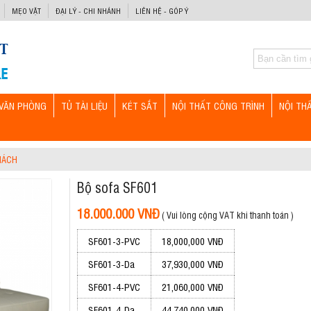
MẸO VẶT
ĐẠI LÝ - CHI NHÁNH
LIÊN HỆ - GÓP Ý
VĂN PHÒNG
TỦ TÀI LIỆU
KÉT SẮT
NỘI THẤT CÔNG TRÌNH
NỘI TH
HÁCH
Bộ sofa SF601
18.000.000 VNĐ
( Vui lòng cộng VAT khi thanh toán )
SF601-3-PVC
18,000,000 VNĐ
SF601-3-Da
37,930,000 VNĐ
SF601-4-PVC
21,060,000 VNĐ
SF601-4-Da
44,740,000 VNĐ