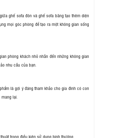
 giữa ghế sofa đôn và ghế sofa băng tạo thêm diện
 dụng mọi góc phòng để tạo ra một không gian sống
g gian phòng khách nhỏ nhắn đến những không gian
hảo nhu cầu của bạn.
n phẩm là gợi ý đáng tham khảo cho gia đình có con
 mang lại.
:
thuật trong điều kiện sử dụng bình thường.