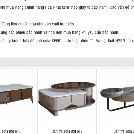
khi mua hàng chính hãng Hòa Phát kèm theo giấy tờ bảo hành. Các vấn đề p
 đúng tiêu chuẩn của nhà sản xuất trực tiếp.
 cung cấp phiếu bảo hành và hóa đơn mua hàng khi yêu cầu bảo hành.
giãn lý tưởng hãy để ghế sofa SF601 thực hiện điều đó. Và nội thất HPSG s
à sofa BSF613
Bàn trà sofa BSF612
Bàn trà sofa