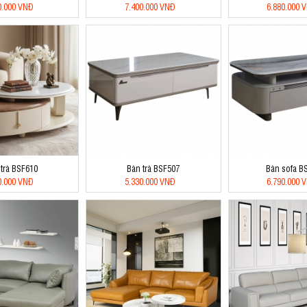
0.000 VNĐ
7.400.000 VNĐ
6.880.000 
 trà BSF610
Bàn trà BSF507
Bàn sofa B
0.000 VNĐ
5.330.000 VNĐ
6.790.000 