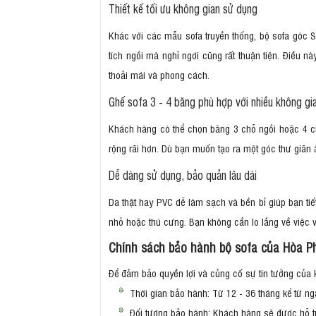
Thiết kế tối ưu không gian sử dụng
Khác với các mẫu sofa truyền thống, bộ sofa góc S
tích ngồi mà nghỉ ngơi cũng rất thuận tiện. Điều 
thoải mái và phong cách.
Ghế sofa 3 - 4 băng phù hợp với nhiều không g
Khách hàng có thể chọn băng 3 chỗ ngồi hoặc 4 c
rộng rãi hơn. Dù bạn muốn tạo ra một góc thư giã
Dễ dàng sử dụng, bảo quản lâu dài
Da thật hay PVC dễ làm sạch và bền bỉ giúp bạn ti
nhỏ hoặc thú cưng. Bạn không cần lo lắng về việc 
Chính sách bảo hành bộ sofa của Hòa P
Để đảm bảo quyền lợi và củng cố sự tin tưởng của
Thời gian bảo hành: Từ 12 - 36 tháng kể từ n
Đối tượng bảo hành: Khách hàng sẽ được hỗ tr