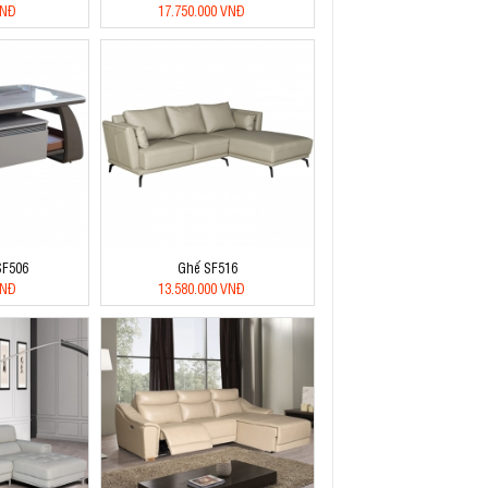
VNĐ
17.750.000 VNĐ
SF506
Ghế SF516
VNĐ
13.580.000 VNĐ