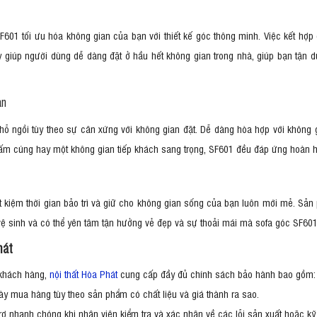
F601 tối ưu hóa không gian của bạn với thiết kế góc thông minh. Việc kết hợp
này giúp người dùng dễ dàng đặt ở hầu hết không gian trong nhà, giúp bạn tận
ian
hỗ ngồi tùy theo sự cân xứng với không gian đặt. Dễ dàng hòa hợp với khôn
n ấm cúng hay một không gian tiếp khách sang trọng, SF601 đều đáp ứng hoàn 
ết kiệm thời gian bảo trì và giữ cho không gian sống của bạn luôn mới mẻ. Sả
vệ sinh và có thể yên tâm tận hưởng vẻ đẹp và sự thoải mái mà sofa góc SF601
hát
 khách hàng,
nội thất Hòa Phát
cung cấp đầy đủ chính sách bảo hành bao gồm
gày mua hàng tùy theo sản phẩm có chất liệu và giá thành ra sao.
ợ nhanh chóng khi nhân viên kiểm tra và xác nhận về các lỗi sản xuất hoặc kỹ 