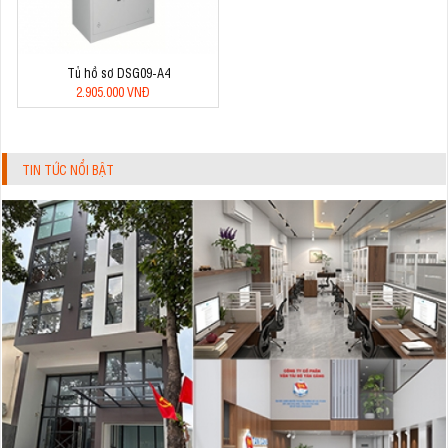
Tủ hồ sơ DSG09-A4
2.905.000 VNĐ
TIN TỨC NỔI BẬT