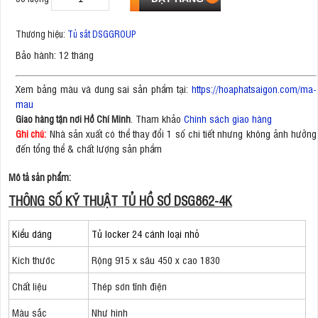
Thương hiệu:
Tủ sắt DSGGROUP
Bảo hành: 12 tháng
Xem bảng màu và dung sai sản phẩm tại:
https://hoaphatsaigon.com/ma-
mau
. Tham khảo
Chính sách giao hàng
Giao hàng tận nơi Hồ Chí Minh
Nhà sản xuất có thể thay đổi 1 số chi tiết nhưng không ảnh hưởng
Ghi chú:
đến tổng thể & chất lượng sản phẩm
Mô tả sản phẩm:
THÔNG SỐ KỸ THUẬT TỦ HỒ SƠ DSG862-4K
Kiểu dáng
Tủ locker 24 cánh loại nhỏ
Kích thước
Rộng 915 x sâu 450 x cao 1830
Chất liệu
Thép sơn tĩnh điện
Màu sắc
Như hình