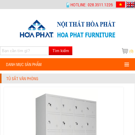
-->
HOTLINE: 028.3511.1226
Tìm kiếm
(0)
DANH MỤC SẢN PHẨM
TỦ SẮT VĂN PHÒNG