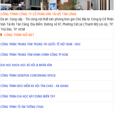
CÔNG TRÌNH CÔNG TY CỔ PHẦN VẬN TẢI BỘ TÂN CẢNG
Dự án: Cung cấp - Thi công nội thất văn phòng trọn gói Chủ đầu tư: Công ty Cổ Phần
Vận Tải Bộ Tân Cảng Địa điểm: Đường số 67, Phường Cát Lái (Thạnh Mỹ Lợi cũ), TP.
Thủ Đức, TP. HCM
CÔNG TRÌNH NỔI BẬT
CÔNG TRÌNH TRUNG TÂM TRỌNG TÀI QUỐC TẾ VIỆT NAM - VIAC
CÔNG TRÌNH TRUNG TÂM HÀNH CHÍNH CÔNG TP.HCM
ĐẠI HỌC KHOA HỌC XÃ HỘI & NHÂN VĂN
CÔNG TRÌNH SEREPOK COWORKING SPACE
CÔNG TRÌNH BẢO HIỂM XÃ HỘI TÂN CHÂU - AN GIANG
CÔNG TRÌNH ĐẠI HỌC XÂY DỰNG MIỀN TÂY
CÔNG TRÌNH TỦ ÂM TƯỜNG ITAXA