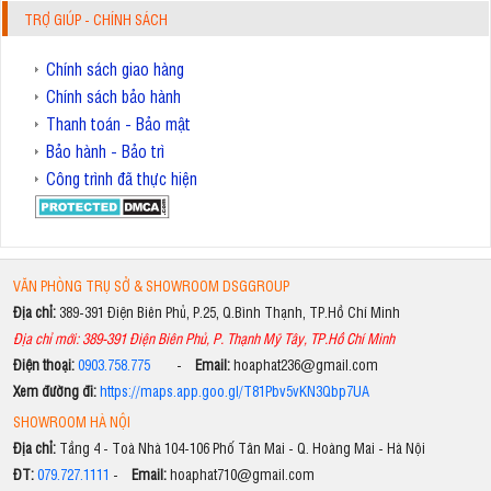
TRỢ GIÚP - CHÍNH SÁCH
Chính sách giao hàng
Chính sách bảo hành
Thanh toán - Bảo mật
Bảo hành - Bảo trì
Công trình đã thực hiện
VĂN PHÒNG TRỤ SỞ & SHOWROOM DSGGROUP
Địa chỉ:
389-391 Điện Biên Phủ, P.25, Q.Bình Thạnh, TP.Hồ Chí Minh
Địa chỉ mới: 389-391 Điện Biên Phủ, P. Thạnh Mỹ Tây, TP.Hồ Chí Minh
Điện thoại:
0903.758.775
-
Email:
hoaphat236@gmail.com
Xem đường đi:
https://maps.app.goo.gl/T81Pbv5vKN3Qbp7UA
SHOWROOM HÀ NỘI
Địa chỉ:
Tầng 4 - Toà Nhà 104-106 Phố Tân Mai - Q. Hoàng Mai - Hà Nội
ĐT:
079.727.1111
-
Email:
hoaphat710@gmail.com