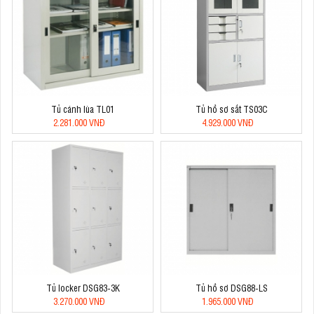
Tủ cánh lùa TL01
Tủ hồ sơ sắt TS03C
2.281.000 VNĐ
4.929.000 VNĐ
Tủ locker DSG83-3K
Tủ hồ sơ DSG88-LS
3.270.000 VNĐ
1.965.000 VNĐ