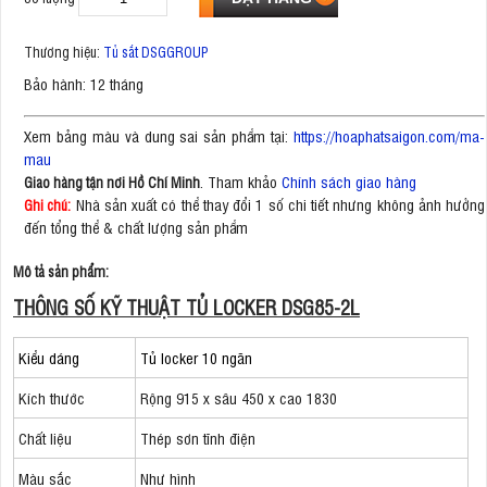
Thương hiệu:
Tủ sắt DSGGROUP
Bảo hành: 12 tháng
Xem bảng màu và dung sai sản phẩm tại:
https://hoaphatsaigon.com/ma-
mau
. Tham khảo
Chính sách giao hàng
Giao hàng tận nơi Hồ Chí Minh
Nhà sản xuất có thể thay đổi 1 số chi tiết nhưng không ảnh hưởng
Ghi chú:
đến tổng thể & chất lượng sản phẩm
Mô tả sản phẩm:
THÔNG SỐ KỸ THUẬT TỦ LOCKER DSG85-2L
Kiểu dáng
Tủ locker 10 ngăn
Kích thước
Rộng 915 x sâu 450 x cao 1830
Chất liệu
Thép sơn tĩnh điện
Màu sắc
Như hình