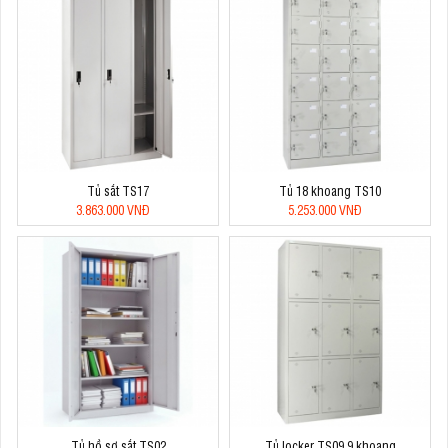
Tủ sắt TS17
Tủ 18 khoang TS10
3.863.000 VNĐ
5.253.000 VNĐ
Tủ hồ sơ sắt TS02
Tủ locker TS09 9 khoang