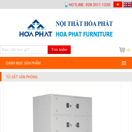
-->
HOTLINE: 028.3511.1226
Tìm kiếm
(0)
DANH MỤC SẢN PHẨM
TỦ SẮT VĂN PHÒNG