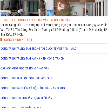
CÔNG TRÌNH CÔNG TY CỔ PHẦN VẬN TẢI BỘ TÂN CẢNG
Dự án: Cung cấp - Thi công nội thất văn phòng trọn gói Chủ đầu tư: Công ty Cổ Phần
Vận Tải Bộ Tân Cảng Địa điểm: Đường số 67, Phường Cát Lái (Thạnh Mỹ Lợi cũ), TP.
Thủ Đức, TP. HCM
CÔNG TRÌNH NỔI BẬT
CÔNG TRÌNH TRUNG TÂM TRỌNG TÀI QUỐC TẾ VIỆT NAM - VIAC
CÔNG TRÌNH TRUNG TÂM HÀNH CHÍNH CÔNG TP.HCM
ĐẠI HỌC KHOA HỌC XÃ HỘI & NHÂN VĂN
CÔNG TRÌNH SEREPOK COWORKING SPACE
CÔNG TRÌNH BẢO HIỂM XÃ HỘI TÂN CHÂU - AN GIANG
CÔNG TRÌNH ĐẠI HỌC XÂY DỰNG MIỀN TÂY
CÔNG TRÌNH TỦ ÂM TƯỜNG ITAXA