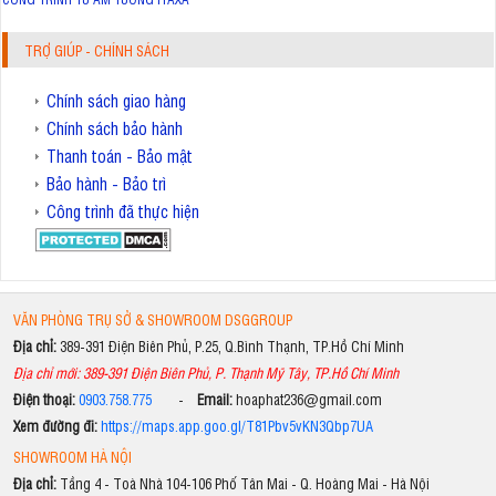
TRỢ GIÚP - CHÍNH SÁCH
Chính sách giao hàng
Chính sách bảo hành
Thanh toán - Bảo mật
Bảo hành - Bảo trì
Công trình đã thực hiện
VĂN PHÒNG TRỤ SỞ & SHOWROOM DSGGROUP
Địa chỉ:
389-391 Điện Biên Phủ, P.25, Q.Bình Thạnh, TP.Hồ Chí Minh
Địa chỉ mới: 389-391 Điện Biên Phủ, P. Thạnh Mỹ Tây, TP.Hồ Chí Minh
Điện thoại:
0903.758.775
-
Email:
hoaphat236@gmail.com
Xem đường đi:
https://maps.app.goo.gl/T81Pbv5vKN3Qbp7UA
SHOWROOM HÀ NỘI
Địa chỉ:
Tầng 4 - Toà Nhà 104-106 Phố Tân Mai - Q. Hoàng Mai - Hà Nội