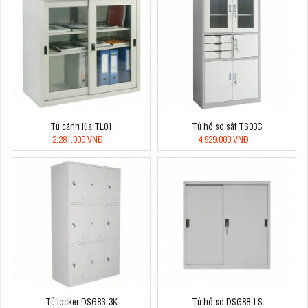
Tủ cánh lùa TL01
Tủ hồ sơ sắt TS03C
2.281.000 VNĐ
4.929.000 VNĐ
Tủ locker DSG83-3K
Tủ hồ sơ DSG88-LS