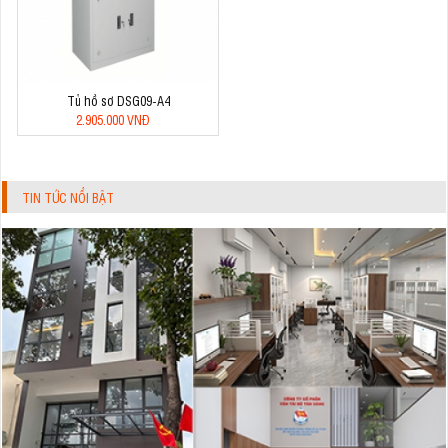
Tủ hồ sơ DSG09-A4
2.905.000 VNĐ
TIN TỨC NỔI BẬT