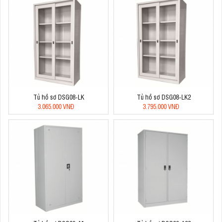
Tủ hồ sơ DSG08-LK
Tủ hồ sơ DSG08-LK2
3.065.000 VNĐ
3.795.000 VNĐ