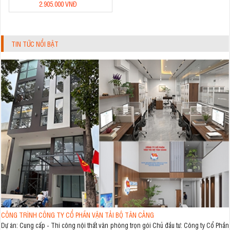
2.905.000 VNĐ
TIN TỨC NỔI BẬT
CÔNG TRÌNH CÔNG TY CỔ PHẦN VẬN TẢI BỘ TÂN CẢNG
Dự án: Cung cấp - Thi công nội thất văn phòng trọn gói Chủ đầu tư: Công ty Cổ Phần