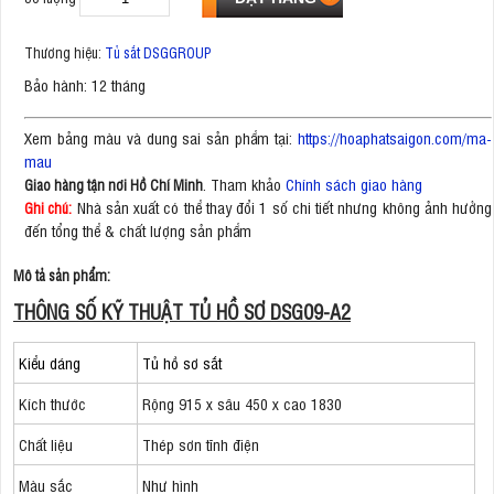
Thương hiệu:
Tủ sắt DSGGROUP
Bảo hành: 12 tháng
Xem bảng màu và dung sai sản phẩm tại:
https://hoaphatsaigon.com/ma-
mau
. Tham khảo
Chính sách giao hàng
Giao hàng tận nơi Hồ Chí Minh
Nhà sản xuất có thể thay đổi 1 số chi tiết nhưng không ảnh hưởng
Ghi chú:
đến tổng thể & chất lượng sản phẩm
Mô tả sản phẩm:
THÔNG SỐ KỸ THUẬT TỦ HỒ SƠ DSG09-A2
Kiểu dáng
Tủ hồ sơ sắt
Kích thước
Rộng 915 x sâu 450 x cao 1830
Chất liệu
Thép sơn tĩnh điện
Màu sắc
Như hình