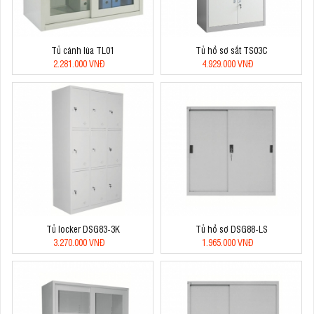
Tủ cánh lùa TL01
Tủ hồ sơ sắt TS03C
2.281.000 VNĐ
4.929.000 VNĐ
Tủ locker DSG83-3K
Tủ hồ sơ DSG88-LS
3.270.000 VNĐ
1.965.000 VNĐ