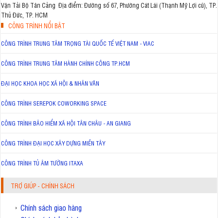
Vận Tải Bộ Tân Cảng Địa điểm: Đường số 67, Phường Cát Lái (Thạnh Mỹ Lợi cũ), TP.
Thủ Đức, TP. HCM
CÔNG TRÌNH NỔI BẬT
CÔNG TRÌNH TRUNG TÂM TRỌNG TÀI QUỐC TẾ VIỆT NAM - VIAC
CÔNG TRÌNH TRUNG TÂM HÀNH CHÍNH CÔNG TP.HCM
ĐẠI HỌC KHOA HỌC XÃ HỘI & NHÂN VĂN
CÔNG TRÌNH SEREPOK COWORKING SPACE
CÔNG TRÌNH BẢO HIỂM XÃ HỘI TÂN CHÂU - AN GIANG
CÔNG TRÌNH ĐẠI HỌC XÂY DỰNG MIỀN TÂY
CÔNG TRÌNH TỦ ÂM TƯỜNG ITAXA
TRỢ GIÚP - CHÍNH SÁCH
Chính sách giao hàng