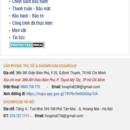
Chính sách bảo hành
Thanh toán - Bảo mật
Bảo hành - Bảo trì
Công trình đã thực hiện
Mẹo vặt
Tin tức
VĂN PHÒNG TRỤ SỞ & SHOWROOM DSGGROUP
Địa chỉ:
389-391 Điện Biên Phủ, P.25, Q.Bình Thạnh, TP.Hồ Chí Minh
Địa chỉ mới: 389-391 Điện Biên Phủ, P. Thạnh Mỹ Tây, TP.Hồ Chí Minh
Điện thoại:
0903.758.775
-
Email:
hoaphat236@gmail.com
Xem đường đi:
https://maps.app.goo.gl/T81Pbv5vKN3Qbp7UA
SHOWROOM HÀ NỘI
Địa chỉ:
Tầng 4 - Toà Nhà 104-106 Phố Tân Mai - Q. Hoàng Mai - Hà Nội
ĐT:
079.727.1111
-
Email:
hoaphat710@gmail.com