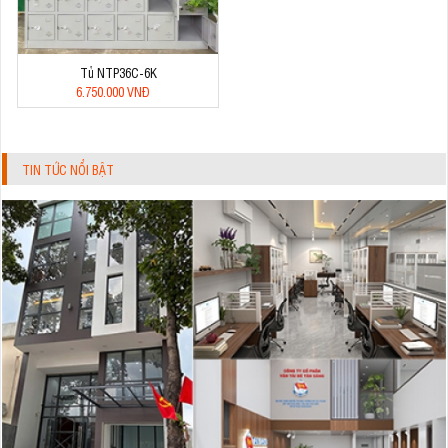
Tủ NTP36C-6K
6.750.000 VNĐ
TIN TỨC NỔI BẬT