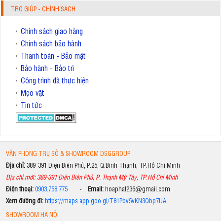
TRỢ GIÚP - CHÍNH SÁCH
Chính sách giao hàng
Chính sách bảo hành
Thanh toán - Bảo mật
Bảo hành - Bảo trì
Công trình đã thực hiện
Mẹo vặt
Tin tức
VĂN PHÒNG TRỤ SỞ & SHOWROOM DSGGROUP
Địa chỉ:
389-391 Điện Biên Phủ, P.25, Q.Bình Thạnh, TP.Hồ Chí Minh
Địa chỉ mới: 389-391 Điện Biên Phủ, P. Thạnh Mỹ Tây, TP.Hồ Chí Minh
Điện thoại:
0903.758.775
-
Email:
hoaphat236@gmail.com
Xem đường đi:
https://maps.app.goo.gl/T81Pbv5vKN3Qbp7UA
SHOWROOM HÀ NỘI