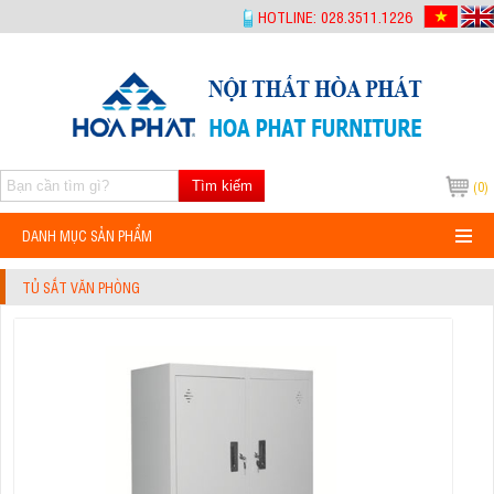
-->
HOTLINE: 028.3511.1226
Tìm kiếm
(0)
DANH MỤC SẢN PHẨM
TỦ SẮT VĂN PHÒNG