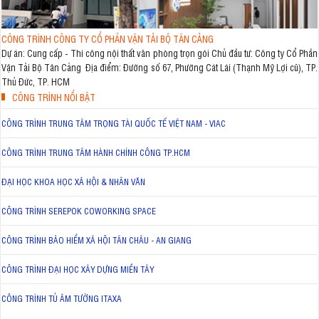
CÔNG TRÌNH CÔNG TY CỔ PHẦN VẬN TẢI BỘ TÂN CẢNG
Dự án: Cung cấp - Thi công nội thất văn phòng trọn gói Chủ đầu tư: Công ty Cổ Phần
Vận Tải Bộ Tân Cảng Địa điểm: Đường số 67, Phường Cát Lái (Thạnh Mỹ Lợi cũ), TP.
Thủ Đức, TP. HCM
CÔNG TRÌNH NỔI BẬT
CÔNG TRÌNH TRUNG TÂM TRỌNG TÀI QUỐC TẾ VIỆT NAM - VIAC
CÔNG TRÌNH TRUNG TÂM HÀNH CHÍNH CÔNG TP.HCM
ĐẠI HỌC KHOA HỌC XÃ HỘI & NHÂN VĂN
CÔNG TRÌNH SEREPOK COWORKING SPACE
CÔNG TRÌNH BẢO HIỂM XÃ HỘI TÂN CHÂU - AN GIANG
CÔNG TRÌNH ĐẠI HỌC XÂY DỰNG MIỀN TÂY
CÔNG TRÌNH TỦ ÂM TƯỜNG ITAXA