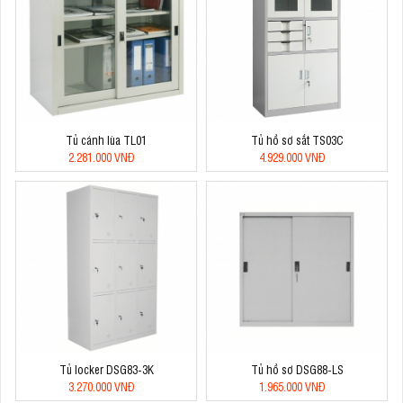
Tủ cánh lùa TL01
Tủ hồ sơ sắt TS03C
2.281.000 VNĐ
4.929.000 VNĐ
Tủ locker DSG83-3K
Tủ hồ sơ DSG88-LS
3.270.000 VNĐ
1.965.000 VNĐ