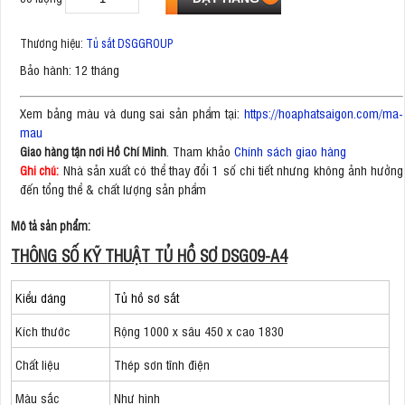
Thương hiệu:
Tủ sắt DSGGROUP
Bảo hành: 12 tháng
Xem bảng màu và dung sai sản phẩm tại:
https://hoaphatsaigon.com/ma-
mau
. Tham khảo
Chính sách giao hàng
Giao hàng tận nơi Hồ Chí Minh
Nhà sản xuất có thể thay đổi 1 số chi tiết nhưng không ảnh hưởng
Ghi chú:
đến tổng thể & chất lượng sản phẩm
Mô tả sản phẩm:
THÔNG SỐ KỸ THUẬT TỦ HỒ SƠ DSG09-A4
Kiểu dáng
Tủ hồ sơ sắt
Kích thước
Rộng 1000 x sâu 450 x cao 1830
Chất liệu
Thép sơn tĩnh điện
Màu sắc
Như hình